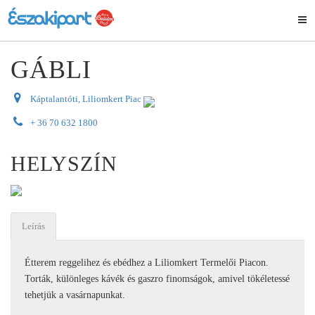
GÁBLI
Káptalantóti, Liliomkert Piac
+ 36 70 632 1800
HELYSZÍN
Leírás
Étterem reggelihez és ebédhez a Liliomkert Termelői Piacon.
Torták, különleges kávék és gaszro finomságok, amivel tökéletessé
tehetjük a vasárnapunkat.