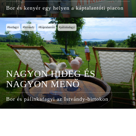
Bor és kenyér egy helyen a káptalantóti piacon
borfagyi
Istvándy
Káptalantóti
pálinkafagyi
NAGYON HIDEG ÉS
NAGYON MENŐ
Bor és pálinkafagyi az Istvándy-birtokon