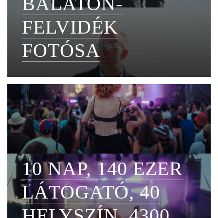
BALATON-
FELVIDÉK
FOTÓSA
10 NAP, 140 EZER
LÁTOGATÓ, 40
HELYSZÍN, 4300