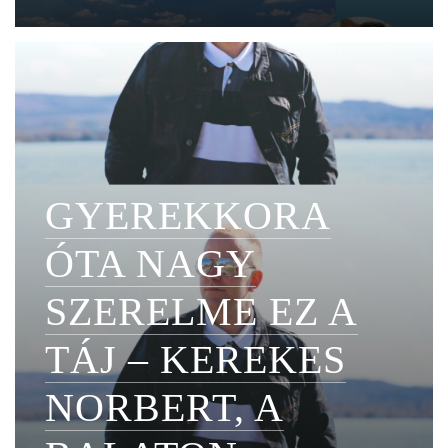
GYEREKKORA
ÓTA NAGY
SZERELME EZ A
TÁJ – KEREKES
NORBERT, A