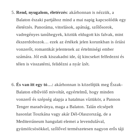
Rend, nyugalom, életérzés
: akárhonnan is nézzük, a
Balaton északi partjához mind a mai napig kapcsolódik egy
életérzés. Panoráma, vitorlások, apátság, szőlősorok,
vadregényes tanúhegyek, köztük eldugott kis falvak, mint
ékszerdobozok… ezek az értékek jelen korunkban is óriási
vonzerőt, romantikát jelentenek az értelmiségi ember
számára. Jól esik kiszakadni ide, új kincseket felfedezni és
télen is visszatérni, felidézni a nyár ízét.
És van itt egy tó…:
akárhonnan is közelítjük meg Észak-
Balaton elbűvölő mivoltát, egyértelmű, hogy minden
vonzerő és szépség alapja a hatalmas víztükör, a Pannon
Tenger maradványa, maga a Balaton. Talán elcsépelt
hasonlat Toszkána vagy akár Dél-Olaszország, de a
Mediterráneum hangulati elemei a levendulával,
gyümölcsösökkel, szőlővel természetesen nagyon erős táji