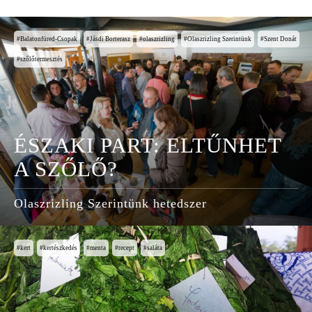
Balatonfüred-Csopak
Jásdi Borterasz
olaszrizling
Olaszrizling Szerintünk
Szent Donát
szőlőtermesztés
ÉSZAKI PART: ELTŰNHET
A SZŐLŐ?
Olaszrizling Szerintünk hetedszer
kert
kertészkedés
menta
recept
saláta