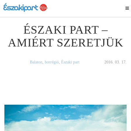
ÉSZAKI PART –
AMIÉRT SZERETJÜK
Balaton
,
borrégió
,
Északi part
2016. 03. 17.