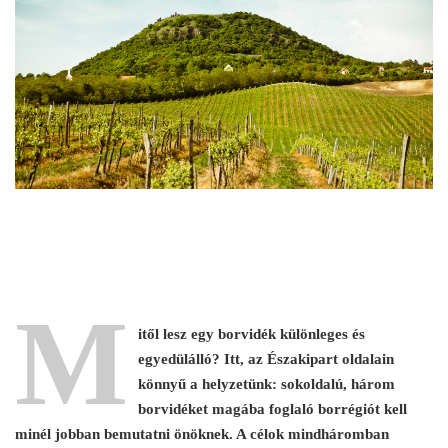
M
itől lesz egy borvidék különleges és
egyedülálló? Itt, az Északipart oldalain
könnyű a helyzetünk: sokoldalú, három
borvidéket magába foglaló borrégiót kell
minél jobban bemutatni önöknek. A célok mindháromban