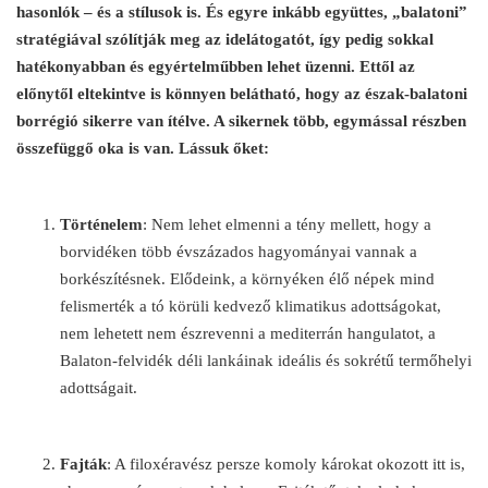
hasonlók – és a stílusok is. És egyre inkább együttes, „balatoni”
stratégiával szólítják meg az idelátogatót, így pedig sokkal
hatékonyabban és egyértelműbben lehet üzenni. Ettől az
előnytől eltekintve is könnyen belátható, hogy az észak-balatoni
borrégió sikerre van ítélve. A sikernek több, egymással részben
összefüggő oka is van. Lássuk őket:
Történelem
: Nem lehet elmenni a tény mellett, hogy a
borvidéken több évszázados hagyományai vannak a
borkészítésnek. Elődeink, a környéken élő népek mind
felismerték a tó körüli kedvező klimatikus adottságokat,
nem lehetett nem észrevenni a mediterrán hangulatot, a
Balaton-felvidék déli lankáinak ideális és sokrétű termőhelyi
adottságait.
Fajták
: A filoxéravész persze komoly károkat okozott itt is,