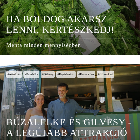
HA BOLDOG AKARSZ
LENNI, KERTÉSZKEDJ!
Menta minden mennyiségben
Attrakció
Búzalelke
Gilvesy
Káptalantóti
Kovács Bea
Liliomkert
BÚZALELKE ÉS GILVESY -
A LEGÚJABB ATTRAKCIÓ