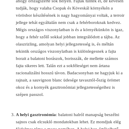
ahogy országszerte sok helyen. Fajták tűntek el, de kevesen
tudják, hogy valaha Csopak és Köveskál környékén a
vörösbor készítésének is nagy hagyományai voltak, a terroir
jellege tehát egyáltalán nem csak a fehérboroknak kedvez.
Mégis országos viszonylatban is és a környékünkön is igaz,
hogy a fehér szőlő sokkal jobban integrálódott a tájba. Az
olaszrizling, amolyan helyi jellegzetesség is, és méltán
tekintik országos viszonylatban is különlegesnek a fajta
borait a balatoni borászok, borisszák, de mellette számos
fajta sikeres lett. Talán ezt a sokféleséget nem ártana
racionalizálni hosszú távon. Badacsonyban ne hagyjuk ki a
rajnait, a sauvignon blanc üdesége tavasztól-őszig örömet
okoz és a kornyék gasztronómiai jellegzetességeihez is
szépen passzol.
A helyi gasztronómia
: balatoni halról manapság beszélni
sajnos csak elcsukló mondatokban lehet. Ez mondjuk elég