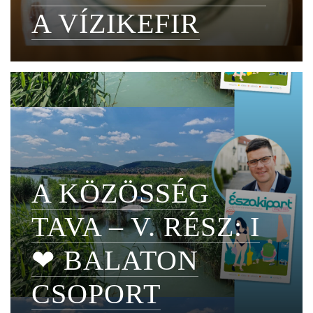
A VÍZIKEFIR
A KÖZÖSSÉG
TAVA – V. RÉSZ: I
❤ BALATON
CSOPORT