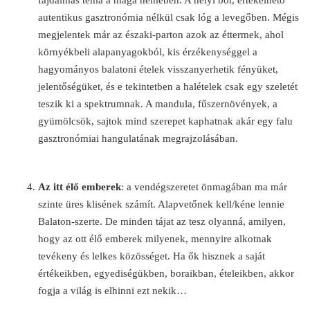
fájdalmas téma a maga nemében. A helyi bor, értékelhető
autentikus gasztronómia nélkül csak lóg a levegőben. Mégis
megjelentek már az északi-parton azok az éttermek, ahol
környékbeli alapanyagokból, kis érzékenységgel a
hagyományos balatoni ételek visszanyerhetik fényüket,
jelentőségüket, és e tekintetben a halételek csak egy szeletét
teszik ki a spektrumnak. A mandula, fűszernövények, a
gyümölcsök, sajtok mind szerepet kaphatnak akár egy falu
gasztronómiai hangulatának megrajzolásában.
Az itt élő emberek
: a vendégszeretet önmagában ma már
szinte üres klisének számít. Alapvetőnek kell/kéne lennie
Balaton-szerte. De minden tájat az tesz olyanná, amilyen,
hogy az ott élő emberek milyenek, mennyire alkotnak
tevékeny és lelkes közösséget. Ha ők hisznek a saját
értékeikben, egyediségükben, boraikban, ételeikben, akkor
fogja a világ is elhinni ezt nekik…