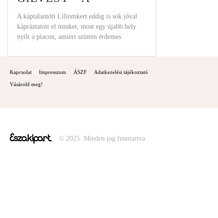
LEGÚJABB
A káptalantóti Liliomkert eddig is sok jóval
kápráztatott el minket, most egy újabb hely
ATTRAKCIÓ
nyílt a piacon, amiért szintén érdemes
Kapcsolat
Impresszum
ÁSZF
Adatkezelési tájékoztató
Vásárold meg!
© 2025. Minden jog fenntartva