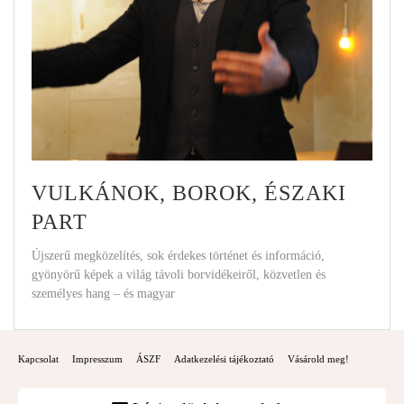
VULKÁNOK, BOROK, ÉSZAKI
PART
Újszerű megközelítés, sok érdekes történet és információ,
gyönyörű képek a világ távoli borvidékeiről, közvetlen és
személyes hang – és magyar
Kapcsolat
Impresszum
ÁSZF
Adatkezelési tájékoztató
Vásárold meg!