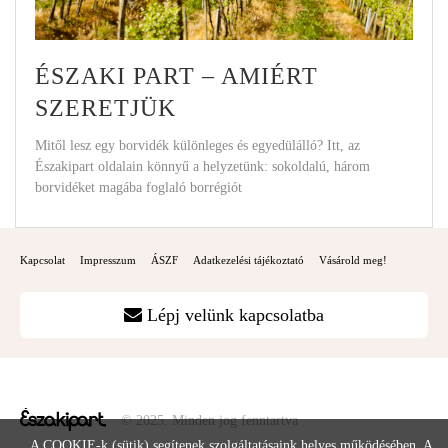
ÉSZAKI PART – AMIÉRT
SZERETJÜK
Mitől lesz egy borvidék különleges és egyedülálló? Itt, az
Északipart oldalain könnyű a helyzetünk: sokoldalú, három
borvidéket magába foglaló borrégiót
Kapcsolat
Impresszum
ÁSZF
Adatkezelési tájékoztató
Vásárold meg!
Lépj velünk kapcsolatba
© 2025. Minden jog fenntartva
A COOKIE-k (sütik) segítenek szolgáltatásaink helyes működésében. A