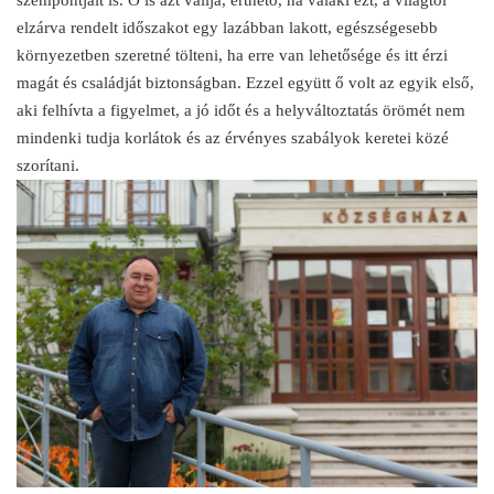
szempontjait is. Ő is azt vallja, érthető, ha valaki ezt, a világtól
elzárva rendelt időszakot egy lazábban lakott, egészségesebb
környezetben szeretné tölteni, ha erre van lehetősége és itt érzi
magát és családját biztonságban. Ezzel együtt ő volt az egyik első,
aki felhívta a figyelmet, a jó időt és a helyváltoztatás örömét nem
mindenki tudja korlátok és az érvényes szabályok keretei közé
szorítani.