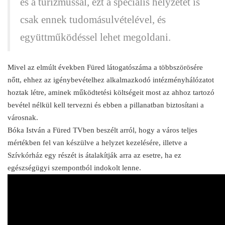
és a turizmussal, ezt a speciális helyzetet is
csak ennek tudomásulvételével, és
együttműködéssel lehet megoldani.
Mivel az elmúlt években Füred látogatószáma a többszörösére
nőtt, ehhez az igénybevételhez alkalmazkodó intézményhálózatot
hoztak létre, aminek működtetési költségeit most az ahhoz tartozó
bevétel nélkül kell tervezni és ebben a pillanatban biztosítani a
városnak.
Bóka István a Füred TVben beszélt arról, hogy a város teljes
mértékben fel van készülve a helyzet kezelésére, illetve a
Szívkórház egy részét is átalakítják arra az esetre, ha ez
egészségügyi szempontból indokolt lenne.