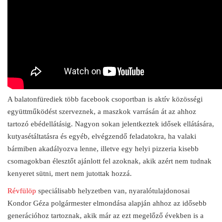
A balatonfürediek több facebook csoportban is aktív közösségi
együttműködést szerveznek, a maszkok varrásán át az ahhoz
tartozó ebédellátásig. Nagyon sokan jelentkeztek idősek ellátására,
kutyasétáltatásra és egyéb, elvégzendő feladatokra, ha valaki
bármiben akadályozva lenne, illetve egy helyi pizzeria kisebb
csomagokban élesztőt ajánlott fel azoknak, akik azért nem tudnak
kenyeret sütni, mert nem jutottak hozzá.
Révfülöp
speciálisabb helyzetben van, nyaralótulajdonosai
Kondor Géza polgármester elmondása alapján ahhoz az idősebb
generációhoz tartoznak, akik már az ezt megelőző években is a