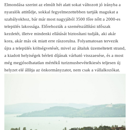
Elmondása szerint az elmúlt hét alatt sokat változott jó irányba a
nyaralók attitűdje, sokkal fegyelmezettebben tartják magukat a
szabályokhoz, bár már most nagyjából 3500 főre nőtt a 2000-es
település lakossága. Előrehozták a szemétszállítási időszak
kezdetét, illetve mindenki ellátását biztosítani tudják, aki akár
kora, akár más ok miatt erre rászorulna. Folyamatosan tervezik
újra a település költségvetését, mivel az általuk üzemeltetett strand,
a kiadott helyiségek bérleti díjának várható visszaesése, és a most
még megjósolhatatlan mértékű turizmusbevételkiesés teljesen új
helyzet elé állítja az önkormányzatot, nem csak a vállalkozókat.