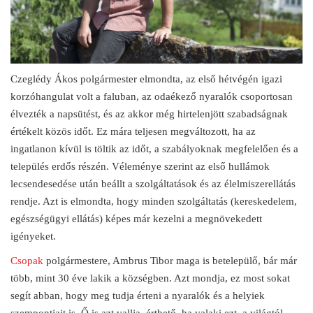
Czeglédy Ákos polgármester elmondta, az első hétvégén igazi
korzóhangulat volt a faluban, az odaékező nyaralók csoportosan
élvezték a napsütést, és az akkor még hirtelenjött szabadságnak
értékelt közös időt. Ez mára teljesen megváltozott, ha az
ingatlanon kívül is töltik az időt, a szabályoknak megfelelően és a
település erdős részén. Véleménye szerint az első hullámok
lecsendesedése után beállt a szolgáltatások és az élelmiszerellátás
rendje. Azt is elmondta, hogy minden szolgáltatás (kereskedelem,
egészségügyi ellátás) képes már kezelni a megnövekedett
igényeket.
Csopak
polgármestere, Ambrus Tibor maga is betelepülő, bár már
több, mint 30 éve lakik a községben. Azt mondja, ez most sokat
segít abban, hogy meg tudja érteni a nyaralók és a helyiek