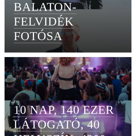
BALATON-
FELVIDÉK
FOTÓSA
10 NAP, 140 EZER
LÁTOGATÓ, 40