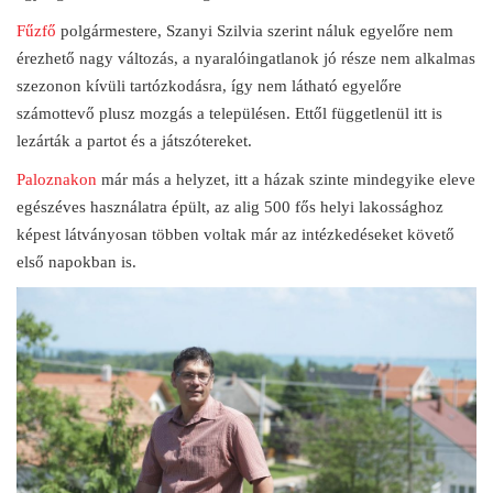
Fűzfő
polgármestere, Szanyi Szilvia szerint náluk egyelőre nem
érezhető nagy változás, a nyaralóingatlanok jó része nem alkalmas
szezonon kívüli tartózkodásra, így nem látható egyelőre
számottevő plusz mozgás a településen. Ettől függetlenül itt is
lezárták a partot és a játszótereket.
Paloznakon
már más a helyzet, itt a házak szinte mindegyike eleve
egészéves használatra épült, az alig 500 fős helyi lakossághoz
képest látványosan többen voltak már az intézkedéseket követő
első napokban is.