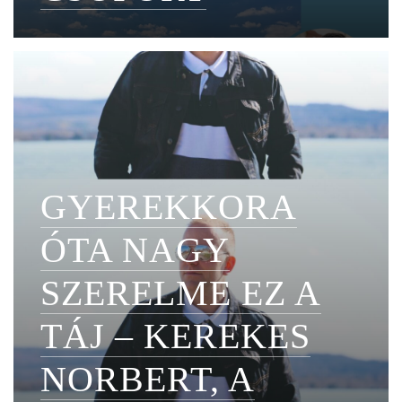
GYEREKKORA
ÓTA NAGY
SZERELME EZ A
TÁJ – KEREKES
NORBERT, A