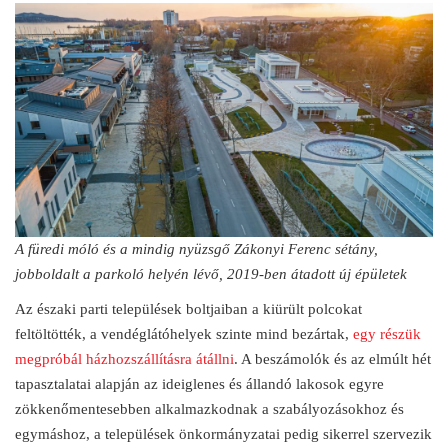
A füredi móló és a mindig nyüzsgő Zákonyi Ferenc sétány,
jobboldalt a parkoló helyén lévő, 2019-ben átadott új épületek
Az északi parti települések boltjaiban a kiürült polcokat
feltöltötték, a vendéglátóhelyek szinte mind bezártak,
egy részük
megpróbál házhozszállításra átállni
. A beszámolók és az elmúlt hét
tapasztalatai alapján az ideiglenes és állandó lakosok egyre
zökkenőmentesebben alkalmazkodnak a szabályozásokhoz és
egymáshoz, a települések önkormányzatai pedig sikerrel szervezik