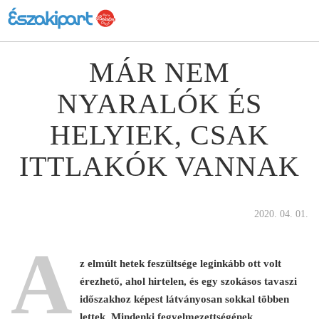
MÁR NEM
NYARALÓK ÉS
HELYIEK, CSAK
ITTLAKÓK VANNAK
2020. 04. 01.
A
z elmúlt hetek feszültsége leginkább ott volt
érezhető, ahol hirtelen, és egy szokásos tavaszi
időszakhoz képest látványosan sokkal többen
lettek. Mindenki fegyelmezettségének