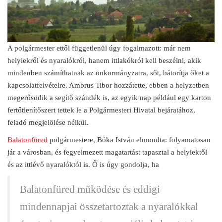
A polgármester ettől függetlenül úgy fogalmazott: már nem
helyiekről és nyaralókról, hanem ittlakókról kell beszélni, akik
mindenben számíthatnak az önkormányzatra, sőt, bátorítja őket a
kapcsolatfelvételre. Ambrus Tibor hozzátette, ebben a helyzetben
megerősödik a segítő szándék is, az egyik nap például egy karton
fertőtlenítőszert tettek le a Polgármesteri Hivatal bejáratához,
feladó megjelölése nélkül.
Balatonfüred
polgármestere, Bóka István elmondta: folyamatosan
jár a városban, és fegyelmezett magatartást tapasztal a helyiektől
és az ittlévő nyaralóktól is. Ő is úgy gondolja, ha
Balatonfüred működése és eddigi
mindennapjai összetartoztak a nyaralókkal