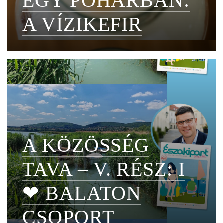
EGY POHÁRBAN:
A VÍZIKEFIR
A KÖZÖSSÉG
TAVA – V. RÉSZ: I
❤ BALATON
CSOPORT