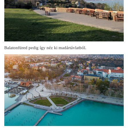
Balatonfüred pedig így néz ki madártávlatból.