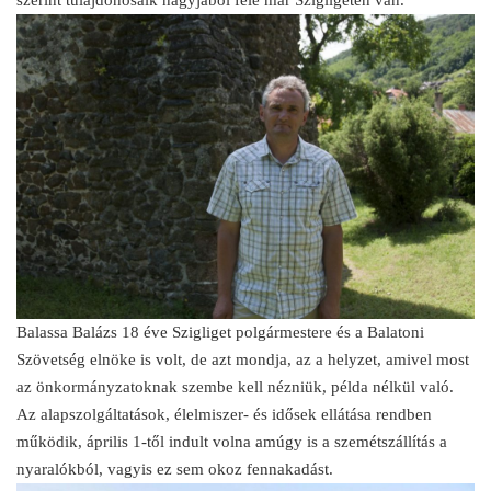
Balassa Balázs 18 éve Szigliget polgármestere és a Balatoni
Szövetség elnöke is volt, de azt mondja, az a helyzet, amivel most
az önkormányzatoknak szembe kell nézniük, példa nélkül való.
Az alapszolgáltatások, élelmiszer- és idősek ellátása rendben
működik, április 1-től indult volna amúgy is a szemétszállítás a
nyaralókból, vagyis ez sem okoz fennakadást.