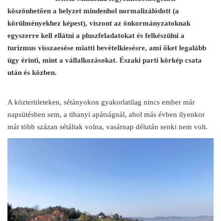
köszönhetően a helyzet mindenhol normalizálódott (a
körülményekhez képest), viszont az önkormányzatoknak
egyszerre kell ellátni a pluszfeladatokat és felkészülni a
turizmus visszaesése miatti bevételkiesésre, ami őket legalább
úgy érinti, mint a vállalkozásokat. Északi parti körkép csata
után és közben.
A közterületeken, sétányokon gyakorlatilag nincs ember már
napsütésben sem, a tihanyi apátságnál, ahol más évben ilyenkor
már több százan sétáltak volna, vasárnap délután senki nem volt.