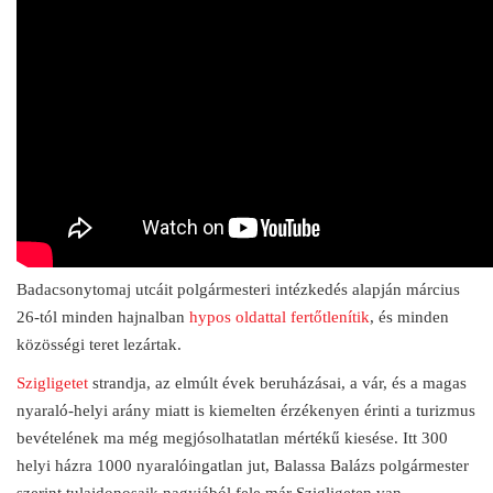
Badacsonytomaj utcáit polgármesteri intézkedés alapján március
26-tól minden hajnalban
hypos oldattal fertőtlenítik
, és minden
közösségi teret lezártak.
Szigligetet
strandja, az elmúlt évek beruházásai, a vár, és a magas
nyaraló-helyi arány miatt is kiemelten érzékenyen érinti a turizmus
bevételének ma még megjósolhatatlan mértékű kiesése. Itt 300
helyi házra 1000 nyaralóingatlan jut, Balassa Balázs polgármester
szerint tulajdonosaik nagyjából fele már Szigligeten van.