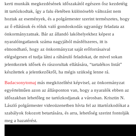
kerti munkák megkezdésének időszakától egészen ősz kezdetéig
itt tartózkodtak, így a falu életében különösebb változást nem
hoztak az események, és a polgármester szerint természetes, hogy
az ő ellátásuk és róluk való gondoskodás ugyanúgy feladata az
önkormányzatnak. Bár az állandó lakóhelyekhez képest a
nyaralóingatlanok száma nagyjából másfélszeres, itt is
elmondható, hogy az önkormányzat saját erőforrásaival
elégségesen el tudja látni a ráháruló feladokat, de mivel sokan
jelentkeztek idősek és rászorultak ellátására, “tartalékos listát”
készítettek a jelentkezőkről, ha mégis szükség lenne rá.
Badacsonytomaj
más megközelítést képvisel, az önkormányzat
egyértelműen azon az állásponton van, hogy a nyaralók ebben az
időszakban lehetőleg ne tartózkodjanak a városban. Krisztin N.
László polgármester videoüzenetben hívta fel az ittartózkodókat a
szabályok fokozott betartására, és arra, lehetőség szerint fontolják
meg a hazatérést.