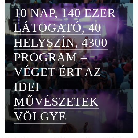
10 NAP, 140 EZER
LÁTOGATÓ, 40
HELYSZÍN, 4300
PROGRAM –
VÉGET ÉRT AZ
IDEI
MŰVÉSZETEK
VÖLGYE