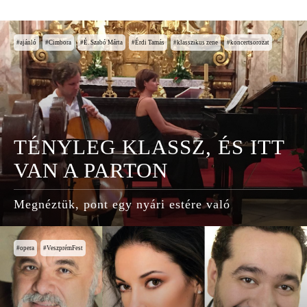
ajánló
Cimbora
É. Szabó Márta
Érdi Tamás
klasszikus zene
koncertsorozat
TÉNYLEG KLASSZ, ÉS ITT
VAN A PARTON
Megnéztük, pont egy nyári estére való
opera
VeszprémFest