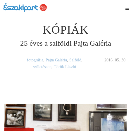
KÓPIÁK
25 éves a salföldi Pajta Galéria
fotográfia
,
Pajta Galéria
,
Salföld
,
2016. 05. 30.
születésnap
,
Török László