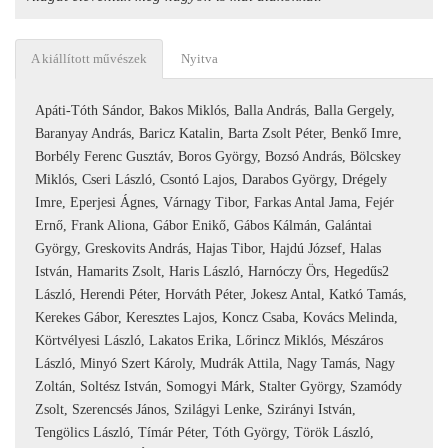
A kiállított művészek
Nyitva
Apáti-Tóth Sándor, Bakos Miklós, Balla András, Balla Gergely,
Baranyay András, Baricz Katalin, Barta Zsolt Péter, Benkő Imre,
Borbély Ferenc Gusztáv, Boros György, Bozsó András, Bölcskey
Miklós, Cseri László, Csontó Lajos, Darabos György, Drégely
Imre, Eperjesi Ágnes, Várnagy Tibor, Farkas Antal Jama, Fejér
Ernő, Frank Aliona, Gábor Enikő, Gábos Kálmán, Galántai
György, Greskovits András, Hajas Tibor, Hajdú József, Halas
István, Hamarits Zsolt, Haris László, Harnóczy Örs, Hegedűs2
László, Herendi Péter, Horváth Péter, Jokesz Antal, Katkó Tamás,
Kerekes Gábor, Keresztes Lajos, Koncz Csaba, Kovács Melinda,
Körtvélyesi László, Lakatos Erika, Lőrincz Miklós, Mészáros
László, Minyó Szert Károly, Mudrák Attila, Nagy Tamás, Nagy
Zoltán, Soltész István, Somogyi Márk, Stalter György, Szamódy
Zsolt, Szerencsés János, Szilágyi Lenke, Szirányi István,
Tengölics László, Tímár Péter, Tóth György, Török László,