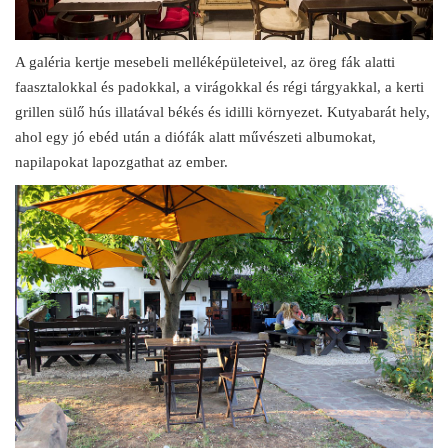
A galéria kertje mesebeli melléképületeivel, az öreg fák alatti
faasztalokkal és padokkal, a virágokkal és régi tárgyakkal, a kerti
grillen sülő hús illatával békés és idilli környezet. Kutyabarát hely,
ahol egy jó ebéd után a diófák alatt művészeti albumokat,
napilapokat lapozgathat az ember.