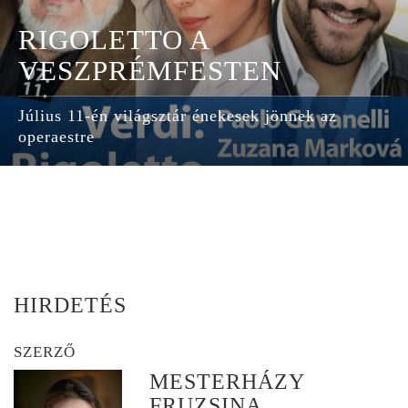
RIGOLETTO A
VESZPRÉMFESTEN
Július 11-én világsztár énekesek jönnek az
operaestre
HIRDETÉS
SZERZŐ
MESTERHÁZY
FRUZSINA