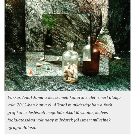
Farkas Antal Jama a kecskeméti kulturális élet ismert alakja
volt, 2012-ben hunyt el. Alkotói munkásságában a fotót
grafikai és festészeti megoldásokkal társította, kedves
foglalatossága volt nagy művészek jól ismert műveinek
újragondolása.