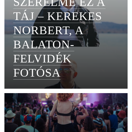
SZERELME EZ A
TÁJ – KEREKES
NORBERT, A
BALATON-
FELVIDÉK
FOTÓSA