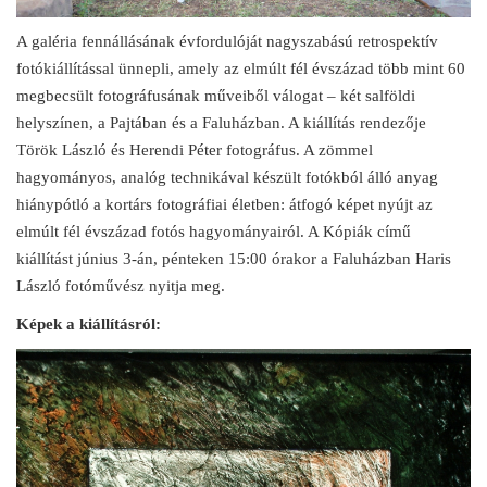
A galéria fennállásának évfordulóját nagyszabású retrospektív
fotókiállítással ünnepli, amely az elmúlt fél évszázad több mint 60
megbecsült fotográfusának műveiből válogat – két salföldi
helyszínen, a Pajtában és a Faluházban. A kiállítás rendezője
Török László és Herendi Péter fotográfus. A zömmel
hagyományos, analóg technikával készült fotókból álló anyag
hiánypótló a kortárs fotográfiai életben: átfogó képet nyújt az
elmúlt fél évszázad fotós hagyományairól. A Kópiák című
kiállítást június 3-án, pénteken 15:00 órakor a Faluházban Haris
László fotóművész nyitja meg.
Képek a kiállításról: