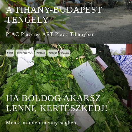
A TIHANY-BUDAPEST
TENGELY
PIAC Placc és ART Placc Tihanyban
kert
kertészkedés
menta
recept
saláta
HA BOLDOG AKARSZ
LENNI, KERTÉSZKEDJ!
Menta minden mennyiségben