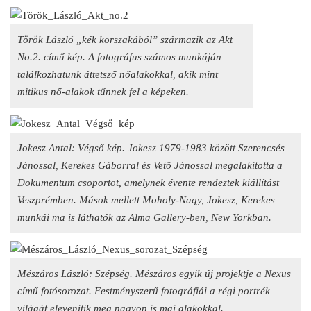
Török László „kék korszakából” származik az Akt
No.2. című kép. A fotográfus számos munkáján
találkozhatunk áttetsző nőalakokkal, akik mint
mitikus nő-alakok tűnnek fel a képeken.
Jokesz Antal: Végső kép. Jokesz 1979-1983 között Szerencsés
Jánossal, Kerekes Gáborral és Vető Jánossal megalakította a
Dokumentum csoportot, amelynek évente rendeztek kiállítást
Veszprémben. Mások mellett Moholy-Nagy, Jokesz, Kerekes
munkái ma is láthatók az Alma Gallery-ben, New Yorkban.
Mészáros László: Szépség. Mészáros egyik új projektje a Nexus
című fotósorozat. Festményszerű fotográfiái a régi portrék
világát elevenítik meg nagyon is mai alakokkal.