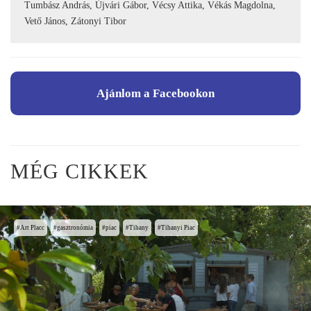
Tumbász András, Újvári Gábor, Vécsy Attika, Vékás Magdolna,
Vető János, Zátonyi Tibor
Ajánlom a Facebookon
MÉG CIKKEK
Art Placc
gasztronómia
piac
Tihany
Tihanyi Piac