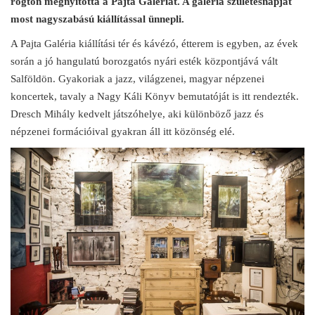
rögtön megnyitotta a Pajta Galériát. A galéria születésnapját
most nagyszabású kiállítással ünnepli.
A Pajta Galéria kiállítási tér és kávézó, étterem is egyben, az évek
során a jó hangulatú borozgatós nyári esték központjává vált
Salföldön. Gyakoriak a jazz, világzenei, magyar népzenei
koncertek, tavaly a Nagy Káli Könyv bemutatóját is itt rendezték.
Dresch Mihály kedvelt játszóhelye, aki különböző jazz és
népzenei formációival gyakran áll itt közönség elé.