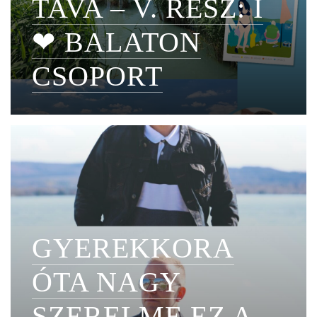
TAVA – V. RÉSZ: I
❤ BALATON
CSOPORT
GYEREKKORA
ÓTA NAGY
SZERELME EZ A