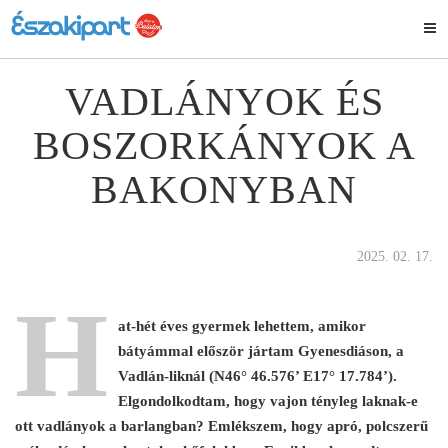
VADLÁNYOK ÉS
BOSZORKÁNYOK A
BAKONYBAN
2025. 02. 17.
H
at-hét éves gyermek lehettem, amikor
bátyámmal először jártam Gyenesdiáson, a
Vadlán-liknál (N46° 46.576’ E17° 17.784’).
Elgondolkodtam, hogy vajon tényleg laknak-e
ott vadlányok a barlangban? Emlékszem, hogy apró, polcszerű