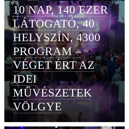
10 NAP, 140 EZER
LÁTOGATÓ, 40
HELYSZÍN, 4300
PROGRAM –
VÉGET ÉRT AZ
IDEI
MŰVÉSZETEK
VÖLGYE