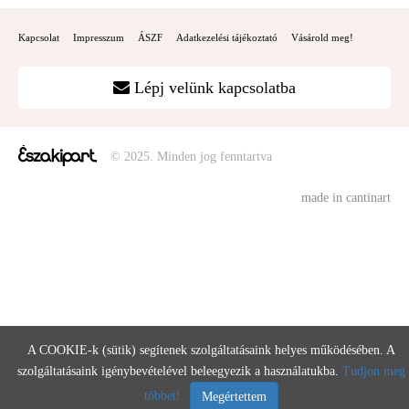
Kapcsolat
Impresszum
ÁSZF
Adatkezelési tájékoztató
Vásárold meg!
Lépj velünk kapcsolatba
© 2025. Minden jog fenntartva
made in cantinart
A COOKIE-k (sütik) segítenek szolgáltatásaink helyes működésében. A
szolgáltatásaink igénybevételével beleegyezik a használatukba.
Tudjon meg
többet!
Megértettem