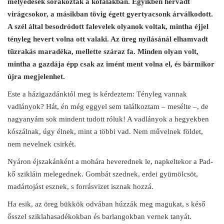
mélyedések sorakoztak a kőfalakban. Egyikben hervadt
virágcsokor, a másikban tövig égett gyertyacsonk árválkodott.
A szél által besodródott falevelek olyanok voltak, mintha éjjel
tényleg hevert volna ott valaki. Az üreg nyílásánál elhamvadt
tűzrakás maradéka, mellette száraz fa. Minden olyan volt,
mintha a gazdája épp csak az imént ment volna el, és bármikor
újra megjelenhet.
Este a házigazdánktól meg is kérdeztem: Tényleg vannak
vadlányok? Hát, én még eggyel sem találkoztam – mesélte –, de
nagyanyám sok mindent tudott róluk! A vadlányok a hegyekben
kószálnak, úgy élnek, mint a többi vad. Nem művelnek földet,
nem nevelnek csirkét.
Nyáron éjszakánként a mohára heverednek le, napkeltekor a Pad-
kő szikláin melegednek. Gombát szednek, erdei gyümölcsöt,
madártojást esznek, s forrásvizet isznak hozzá.
Ha esik, az öreg bükkök odvában húzzák meg magukat, s késő
ősszel sziklahasadékokban és barlangokban vernek tanyát.