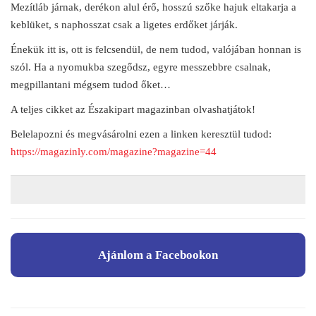
Mezítláb járnak, derékon alul érő, hosszú szőke hajuk eltakarja a
keblüket, s naphosszat csak a ligetes erdőket járják.
Énekük itt is, ott is felcsendül, de nem tudod, valójában honnan is
szól. Ha a nyomukba szegődsz, egyre messzebbre csalnak,
megpillantani mégsem tudod őket…
A teljes cikket az Északipart magazinban olvashatjátok!
Belelapozni és megvásárolni ezen a linken keresztül tudod:
https://magazinly.com/magazine?magazine=44
Ajánlom a Facebookon