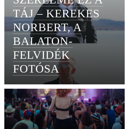
TÁJ – KEREKES
NORBERT, A
BALATON-
FELVIDÉK
FOTÓSA