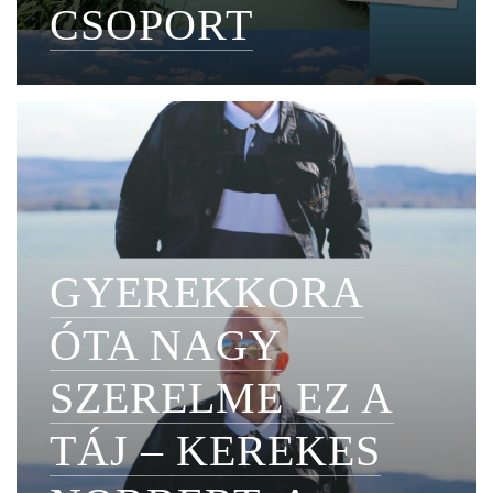
CSOPORT
GYEREKKORA
ÓTA NAGY
SZERELME EZ A
TÁJ – KEREKES