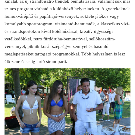
kínálat, az új strandbisztró trendek bemutatására, valamint sok más
színes program várható a különböző helyszíneken. A gyerekeknek
homokvárépítő és papírhajó-versenyek, sokféle játékos vagy
komolyabb sportprogram, vízimentő-bemutatók, a klasszikus vízi-
és strandsportokon kívül kötélhúzással, kreatív ügyességi
vetélkedőkkel, retro fürdőruha-bemutatóval, sellőkosztüm-
versennyel, piknik kosár szépségversennyel és hasonló
meglepetéseket tartogató programokkal. Több helyszínen is lesz
élő zene és estig tartó strandparti.