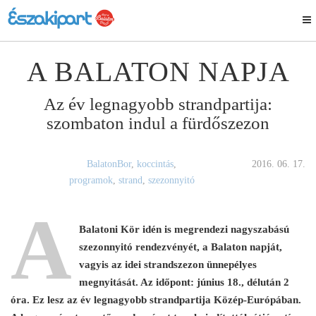
A BALATON NAPJA
Az év legnagyobb strandpartija:
szombaton indul a fürdőszezon
BalatonBor
,
koccintás
,
2016. 06. 17.
programok
,
strand
,
szezonnyitó
A
Balatoni Kör idén is megrendezi nagyszabású
szezonnyitó rendezvényét, a Balaton napját,
vagyis az idei strandszezon ünnepélyes
megnyitását. Az időpont: június 18., délután 2
óra. Ez lesz az év legnagyobb strandpartija Közép-Európában.