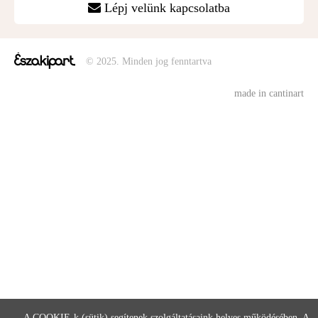
Lépj velünk kapcsolatba
© 2025. Minden jog fenntartva
made in cantinart
A COOKIE-k (sütik) segítenek szolgáltatásaink helyes működésében. A