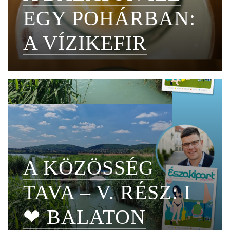
EGY POHÁRBAN:
A VÍZIKEFIR
A KÖZÖSSÉG
TAVA – V. RÉSZ: I
❤ BALATON