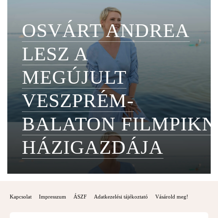
OSVÁRT ANDREA
LESZ A
MEGÚJULT
VESZPRÉM-
BALATON FILMPIKN
HÁZIGAZDÁJA
Kapcsolat
Impresszum
ÁSZF
Adatkezelési tájékoztató
Vásárold meg!