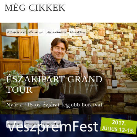
MÉG CIKKEK
'15-ös évjárat
Északi part
évjáratkóstoló
Grand Tour
ÉSZAKIPART GRAND
TOUR
Nyár a ’15-ös évjárat legjobb boraival
Tom Jones
Veszprém
VeszprémFest