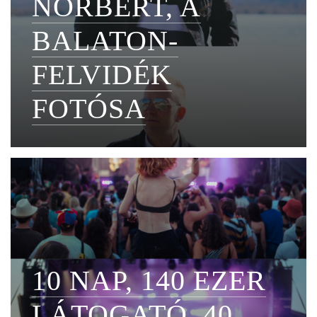
NORBERT, A
BALATON-
FELVIDÉK
FOTÓSA
10 NAP, 140 EZER
LÁTOGATÓ, 40