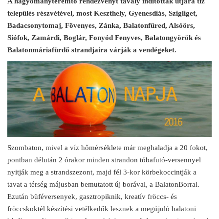
A hagyományteremtő rendezvényt tavaly indították útjára tíz
település részvétével, most Keszthely, Gyenesdiás, Szigliget,
Badacsonytomaj, Fövenyes, Zánka, Balatonfüred, Alsóörs,
Siófok, Zamárdi, Boglár, Fonyód Fenyves, Balatongyörök és
Balatonmáriafürdő strandjaira várják a vendégeket.
Szombaton, mivel a víz hőmérséklete már meghaladja a 20 fokot,
pontban délután 2 órakor minden strandon tóbafutó-versennyel
nyitják meg a strandszezont, majd fél 3-kor körbekoccintják a
tavat a térség májusban bemutatott új borával, a BalatonBorral.
Ezután büféversenyek, gasztropiknik, kreatív fröccs- és
fröccskoktél készítési vetélkedők lesznek a megújuló balatoni