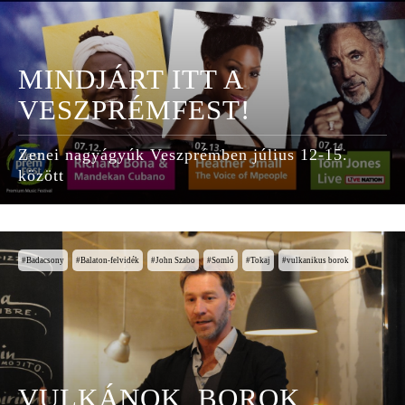
MINDJÁRT ITT A
VESZPRÉMFEST!
Zenei nagyágyúk Veszprémben július 12-15.
között
Badacsony
Balaton-felvidék
John Szabo
Somló
Tokaj
vulkanikus borok
VULKÁNOK, BOROK,