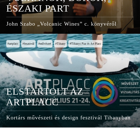
ÉSZAKI PART
John Szabo „Volcanic Wines” c. könyvéről
artplacc
fesztivál
művészet
Tihany
Tihanyi Piac és Art Placc
ELSTARTOLT AZ
ARTPLACC
Kortárs művészeti és design fesztivál Tihanyban