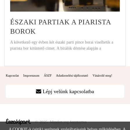
ÉSZAKI PARTIAK A PIARISTA
BOROK
A következő egy évben két északi parti pince borai viselhetik a
piarista bor kitüntető címet. A bírálók döntése alapján a
Kapcsolat
Impresszum
ÁSZF
Adatkezelési tájékoztató
Vásárold meg!
Lépj velünk kapcsolatba
© 2025. Minden jog fenntartva
A COOKIE-k (sütik) segítenek szolgáltatásaink helyes működésében. A