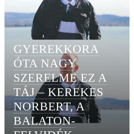
GYEREKKORA
ÓTA NAGY
SZERELME EZ A
TÁJ – KEREKES
NORBERT, A
BALATON-