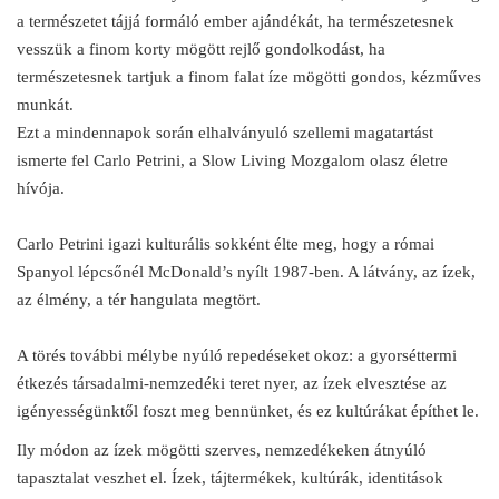
a természetet tájjá formáló ember ajándékát, ha természetesnek
vesszük a finom korty mögött rejlő gondolkodást, ha
természetesnek tartjuk a finom falat íze mögötti gondos, kézműves
munkát.
Ezt a mindennapok során elhalványuló szellemi magatartást
ismerte fel Carlo Petrini, a Slow Living Mozgalom olasz életre
hívója.
Carlo Petrini igazi kulturális sokként élte meg, hogy a római
Spanyol lépcsőnél McDonald’s nyílt 1987-ben. A látvány, az ízek,
az élmény, a tér hangulata megtört.
A törés további mélybe nyúló repedéseket okoz: a gyorséttermi
étkezés társadalmi-nemzedéki teret nyer, az ízek elvesztése az
igényességünktől foszt meg bennünket, és ez kultúrákat építhet le.
Ily módon az ízek mögötti szerves, nemzedékeken átnyúló
tapasztalat veszhet el. Ízek, tájtermékek, kultúrák, identitások