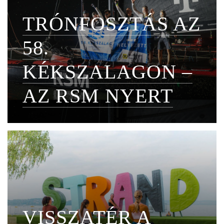
TRÓNFOSZTÁS AZ
58.
KÉKSZALAGON –
AZ RSM NYERT
VISSZATÉR A