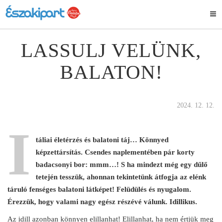
LASSULJ VELÜNK,
BALATON!
2024. 12. 12.
I
táliai életérzés és balatoni táj… Könnyed
képzettársítás. Csendes naplementében pár korty
badacsonyi bor: mmm…! S ha mindezt még egy dűlő
tetején tesszük, ahonnan tekintetünk átfogja az elénk
táruló fenséges balatoni látképet! Felüdülés és nyugalom.
Érezzük, hogy valami nagy egész részévé válunk. Idillikus.
Az idill azonban könnyen elillanhat! Elillanhat, ha nem értjük meg