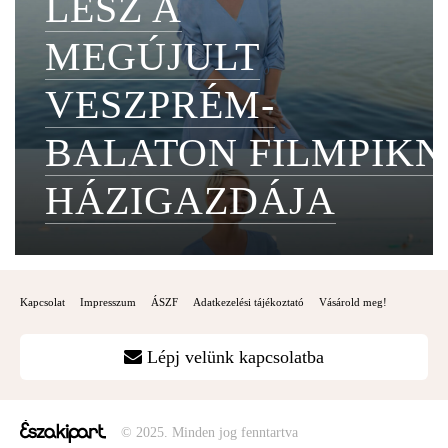
LESZ A
MEGÚJULT
VESZPRÉM-
BALATON FILMPIKN
HÁZIGAZDÁJA
Kapcsolat
Impresszum
ÁSZF
Adatkezelési tájékoztató
Vásárold meg!
Lépj velünk kapcsolatba
© 2025. Minden jog fenntartva