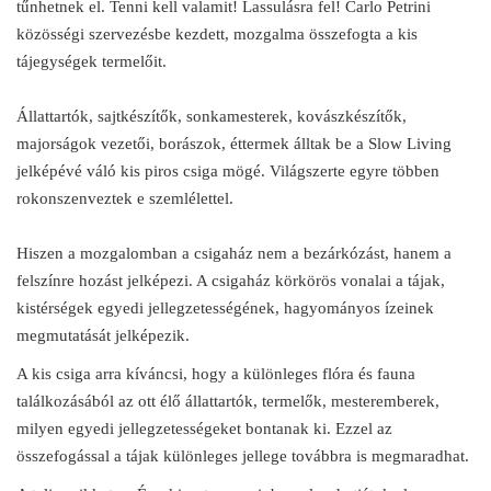
tűnhetnek el. Tenni kell valamit! Lassulásra fel! Carlo Petrini
közösségi szervezésbe kezdett, mozgalma összefogta a kis
tájegységek termelőit.
Állattartók, sajtkészítők, sonkamesterek, kovászkészítők,
majorságok vezetői, borászok, éttermek álltak be a Slow Living
jelképévé váló kis piros csiga mögé. Világszerte egyre többen
rokonszenveztek e szemlélettel.
Hiszen a mozgalomban a csigaház nem a bezárkózást, hanem a
felszínre hozást jelképezi. A csigaház körkörös vonalai a tájak,
kistérségek egyedi jellegzetességének, hagyományos ízeinek
megmutatását jelképezik.
A kis csiga arra kíváncsi, hogy a különleges flóra és fauna
találkozásából az ott élő állattartók, termelők, mesteremberek,
milyen egyedi jellegzetességeket bontanak ki. Ezzel az
összefogással a tájak különleges jellege továbbra is megmaradhat.