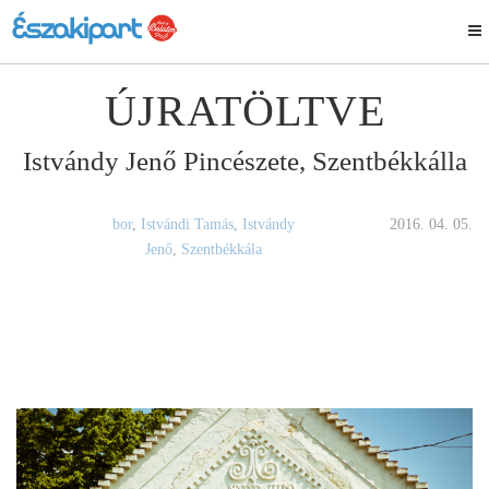
ÚJRATÖLTVE
Istvándy Jenő Pincészete, Szentbékkálla
bor
,
Istvándi Tamás
,
Istvándy
2016. 04. 05.
Jenő
,
Szentbékkála