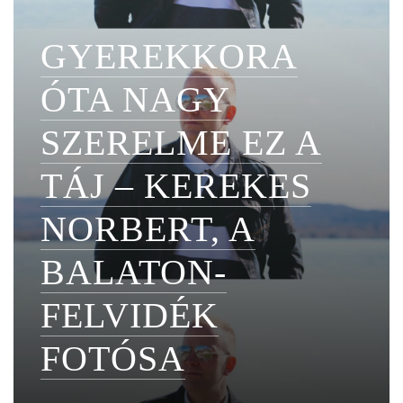
GYEREKKORA
ÓTA NAGY
SZERELME EZ A
TÁJ – KEREKES
NORBERT, A
BALATON-
FELVIDÉK
FOTÓSA