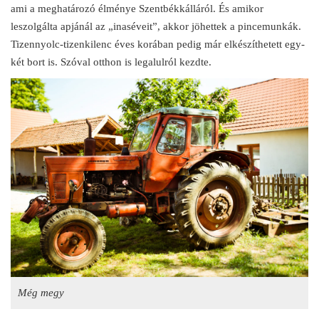
ami a meghatározó élménye Szentbékkálláról. És amikor
leszolgálta apjánál az „inaséveit”, akkor jöhettek a pincemunkák.
Tizennyolc-tizenkilenc éves korában pedig már elkészíthetett egy-
két bort is. Szóval otthon is legalulról kezdte.
Még megy