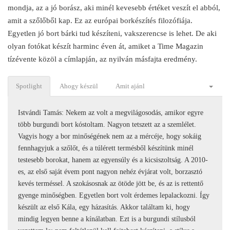
mondja, az a jó borász, aki minél kevesebb értéket veszít el abból,
amit a szőlőből kap. Ez az európai borkészítés filozófiája.
Egyetlen jó bort bárki tud készíteni, vakszerencse is lehet. De aki
olyan fotókat készít harminc éven át, amiket a Time Magazin
tízévente közöl a címlapján, az nyilván másfajta eredmény.
Spotlight
Ahogy készül
Amit ajánl
Istvándi Tamás: Nekem az volt a megvilágosodás, amikor egyre
több burgundi bort kóstoltam. Nagyon tetszett az a szemlélet.
Vagyis hogy a bor minőségének nem az a mércéje, hogy sokáig
fennhagyjuk a szőlőt, és a túlérett termésből készítünk minél
testesebb borokat, hanem az egyensúly és a kicsiszoltság. A 2010-
es, az első saját évem pont nagyon nehéz évjárat volt, borzasztó
kevés terméssel. A szokásosnak az ötöde jött be, és az is rettentő
gyenge minőségben. Egyetlen bort volt érdemes lepalackozni. Így
készült az első Kála, egy házasítás. Akkor találtam ki, hogy
mindig legyen benne a kínálatban. Ezt is a burgundi stílusból