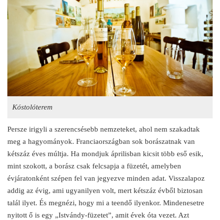
Kóstolóterem
Persze irigyli a szerencsésebb nemzeteket, ahol nem szakadtak
meg a hagyományok. Franciaországban sok borászatnak van
kétszáz éves múltja. Ha mondjuk áprilisban kicsit több eső esik,
mint szokott, a borász csak felcsapja a füzetét, amelyben
évjáratonként szépen fel van jegyezve minden adat. Visszalapoz
addig az évig, ami ugyanilyen volt, mert kétszáz évből biztosan
talál ilyet. És megnézi, hogy mi a teendő ilyenkor. Mindenesetre
nyitott ő is egy „Istvándy-füzetet”, amit évek óta vezet. Azt