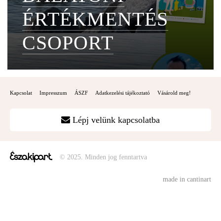
ÉRTÉKMENTÉS
CSOPORT
Kapcsolat
Impresszum
ÁSZF
Adatkezelési tájékoztató
Vásárold meg!
Lépj velünk kapcsolatba
© 2025. Minden jog fenntartva
made in cantinart