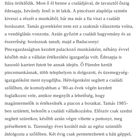
fiúra öröklődik. Most ő él benne a családjával, de tavasztól őszig
édesapja, Istvándy Jenő is itt lakik. A pincészet alapítója szintén
kiveszi a részét a munkából, bár ma már a fia viszi a családi
borászatot. Tamás gyerekként nem ezt a szakmát választotta volna,
a vendéglátás vonzotta. Aztán győzött a családi hagyomány és az
ésszerűség: borásznak tanult, majd a Badacsonyi
Pincegazdaságban kezdett palackozó munkásként, néhány évvel
később már a vállalat értékesítési igazgatója volt. Édesapja is
hasonló karriert futott be annak idején. Ő Füredre került
pincemunkásnak, több telephelyen is dolgozott, és üzemegység-
igazgatóként ment nyugdíjba. Hétvégenként segített a családi
szőlőben, de komolyabban a ’80-as évek végén kezdett
foglalkozni vele, amikor megnyílt a lehetőség, hogy
magántermelők is értékesítsék a piacon a boraikat. Tamás 1985-
ben született, belenőtt a családi vállalkozásba. Először csak szedni
segített szüretkor, később aztán végre vihette a puttonyt, meg
préselhetett is. Tizennégy éves korától már az egész szünidőt
átdolgozta a szőlőben. Két évig csak permetezhetett a háti géppel,