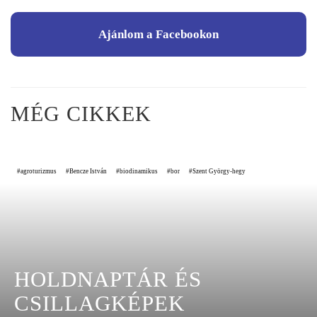
Ajánlom a Facebookon
MÉG CIKKEK
agroturizmus
Bencze István
biodinamikus
bor
Szent György-hegy
HOLDNAPTÁR ÉS
CSILLAGKÉPEK