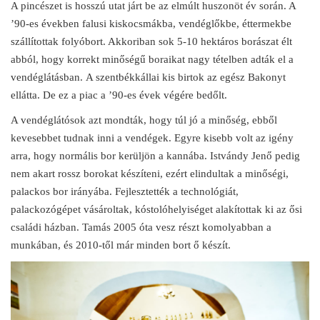
A pincészet is hosszú utat járt be az elmúlt huszonöt év során. A
’90-es években falusi kiskocsmákba, vendéglőkbe, éttermekbe
szállítottak folyóbort. Akkoriban sok 5-10 hektáros borászat élt
abból, hogy korrekt minőségű boraikat nagy tételben adták el a
vendéglátásban. A szentbékkállai kis birtok az egész Bakonyt
ellátta. De ez a piac a ’90-es évek végére bedőlt.
A vendéglátósok azt mondták, hogy túl jó a minőség, ebből
kevesebbet tudnak inni a vendégek. Egyre kisebb volt az igény
arra, hogy normális bor kerüljön a kannába. Istvándy Jenő pedig
nem akart rossz borokat készíteni, ezért elindultak a minőségi,
palackos bor irányába. Fejlesztették a technológiát,
palackozógépet vásároltak, kóstolóhelyiséget alakítottak ki az ősi
családi házban. Tamás 2005 óta vesz részt komolyabban a
munkában, és 2010-től már minden bort ő készít.