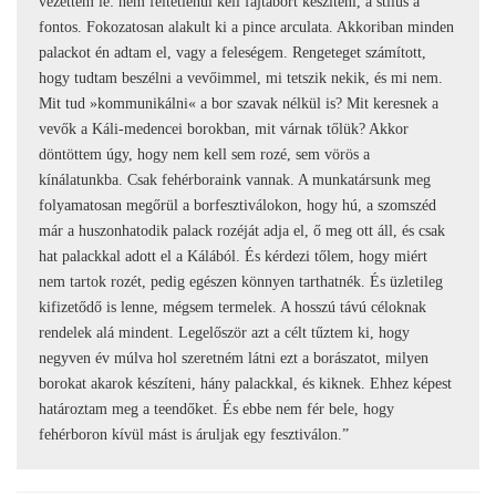
vezettem le: nem feltétlenül kell fajtabort készíteni, a stílus a
fontos. Fokozatosan alakult ki a pince arculata. Akkoriban minden
palackot én adtam el, vagy a feleségem. Rengeteget számított,
hogy tudtam beszélni a vevőimmel, mi tetszik nekik, és mi nem.
Mit tud »kommunikálni« a bor szavak nélkül is? Mit keresnek a
vevők a Káli-medencei borokban, mit várnak tőlük? Akkor
döntöttem úgy, hogy nem kell sem rozé, sem vörös a
kínálatunkba. Csak fehérboraink vannak. A munkatársunk meg
folyamatosan megőrül a borfesztiválokon, hogy hú, a szomszéd
már a huszonhatodik palack rozéját adja el, ő meg ott áll, és csak
hat palackkal adott el a Kálából. És kérdezi tőlem, hogy miért
nem tartok rozét, pedig egészen könnyen tarthatnék. És üzletileg
kifizetődő is lenne, mégsem termelek. A hosszú távú céloknak
rendelek alá mindent. Legelőször azt a célt tűztem ki, hogy
negyven év múlva hol szeretném látni ezt a borászatot, milyen
borokat akarok készíteni, hány palackkal, és kiknek. Ehhez képest
határoztam meg a teendőket. És ebbe nem fér bele, hogy
fehérboron kívül mást is áruljak egy fesztiválon.”