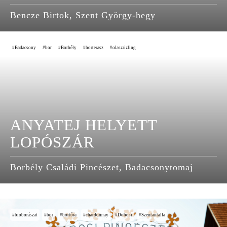
Bencze Birtok, Szent György-hegy
Badacsony
bor
Borbély
borterasz
olaszrizling
ANYATEJ HELYETT
LOPÓSZÁR
Borbély Családi Pincészet, Badacsonytomaj
bioborászat
bor
bortúra
chardonnay
Dobosi
Szentantalfa