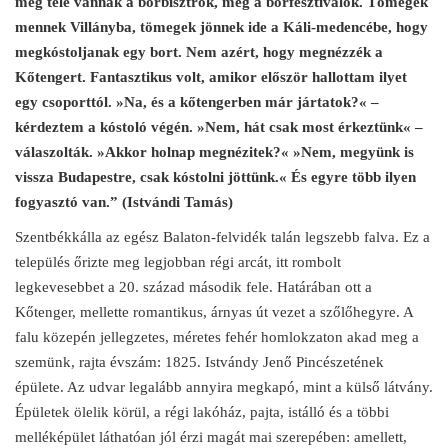
meg tele vannak a borbisztrók, meg a borfesztiválok. Tömegek
mennek Villányba, tömegek jönnek ide a Káli-medencébe, hogy
megkóstoljanak egy bort. Nem azért, hogy megnézzék a
Kőtengert. Fantasztikus volt, amikor először hallottam ilyet
egy csoporttól. »Na, és a kőtengerben már jártatok?« –
kérdeztem a kóstoló végén. »Nem, hát csak most érkeztünk« –
válaszolták. »Akkor holnap megnézitek?« »Nem, megyünk is
vissza Budapestre, csak kóstolni jöttünk.« És egyre több ilyen
fogyasztó van.” (Istvándi Tamás)
Szentbékkálla az egész Balaton-felvidék talán legszebb falva. Ez a
település őrizte meg legjobban régi arcát, itt rombolt
legkevesebbet a 20. század második fele. Határában ott a
Kőtenger, mellette romantikus, árnyas út vezet a szőlőhegyre. A
falu közepén jellegzetes, méretes fehér homlokzaton akad meg a
szemünk, rajta évszám: 1825. Istvándy Jenő Pincészetének
épülete. Az udvar legalább annyira megkapó, mint a külső látvány.
Épületek ölelik körül, a régi lakóház, pajta, istálló és a többi
melléképület láthatóan jól érzi magát mai szerepében: amellett,