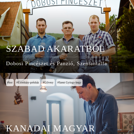
SZABAD AKARATBÓL
Dobosi Pincészet és Panzió, Szentantalfa
bor
Esterházy-présház
Gilvesy
Szent György-hegy
KANADAI MAGYAR