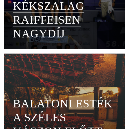
KÉKSZALAG
RAIFFEISEN
NAGYDÍJ
BALATONI ESTÉK
A SZÉLES