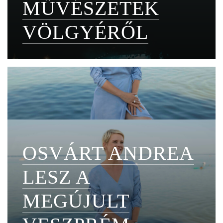
MŰVÉSZETEK
VÖLGYÉRŐL
OSVÁRT ANDREA
LESZ A
MEGÚJULT