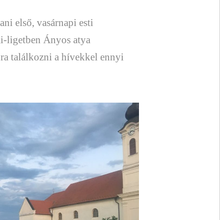
ni első, vasárnapi esti
i-ligetben Ányos atya
jra találkozni a hívekkel ennyi