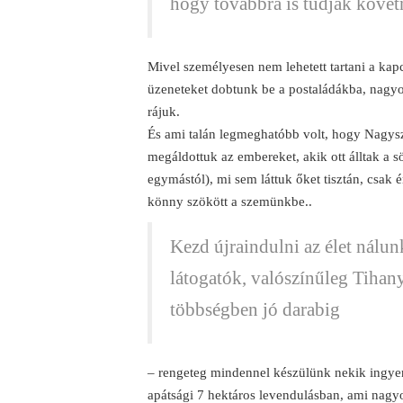
hogy továbbra is tudják követn
Mivel személyesen nem lehetett tartani a kapc
üzeneteket dobtunk be a postaládákba, nagyo
rájuk.
És ami talán legmeghatóbb volt, hogy Nagysz
megáldottuk az embereket, akik ott álltak a s
egymástól), mi sem láttuk őket tisztán, csak 
könny szökött a szemünkbe..
Kezd újraindulni az élet nálun
látogatók, valószínűleg Tihany
többségben jó darabig
– rengeteg mindennel készülünk nekik ingyen
apátsági 7 hektáros levendulásban, ami nag