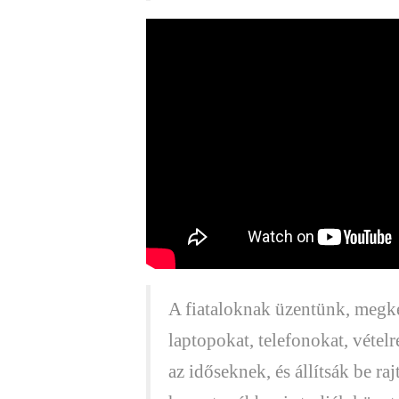
A fiataloknak üzentünk, megk
laptopokat, telefonokat, vétel
az időseknek, és állítsák be ra