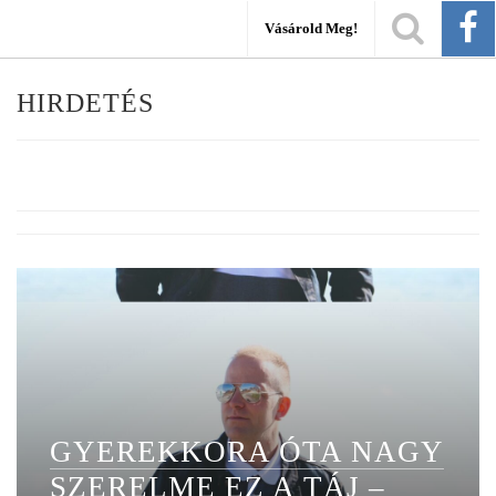
Vásárold Meg!
HIRDETÉS
GYEREKKORA ÓTA NAGY
SZERELME EZ A TÁJ –