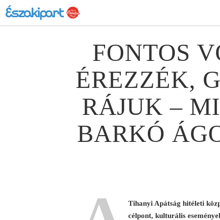
FONTOS V
ÉREZZÉK, 
RÁJUK – MI
BARKÓ ÁGO
A
Tihanyi Apátság hitéleti közp
célpont, kulturális események