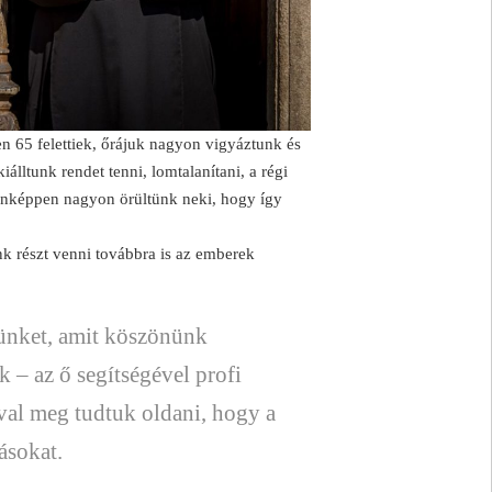
 65 felettiek, őrájuk nagyon vigyáztunk és
álltunk rendet tenni, lomtalanítani, a régi
donképpen nagyon örültünk neki, hogy így
k részt venni továbbra is az emberek
sünket, amit köszönünk
 – az ő segítségével profi
al meg tudtuk oldani, hogy a
ásokat.