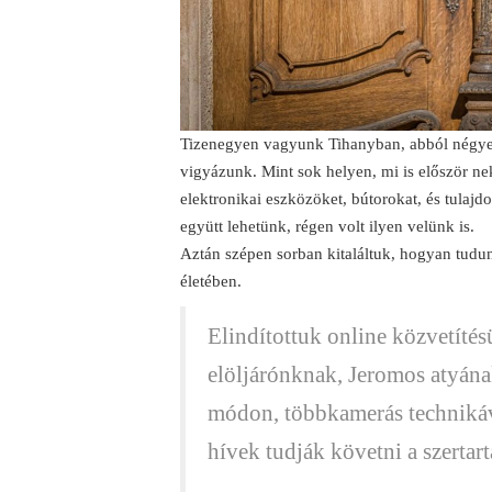
Tizenegyen vagyunk Tihanyban, abból négyen
vigyázunk. Mint sok helyen, mi is először neki
elektronikai eszközöket, bútorokat, és tulaj
együtt lehetünk, régen volt ilyen velünk is.
Aztán szépen sorban kitaláltuk, hogyan tudun
életében.
Elindítottuk online közvetíté
elöljárónknak, Jeromos atyának
módon, többkamerás technikáv
hívek tudják követni a szertart