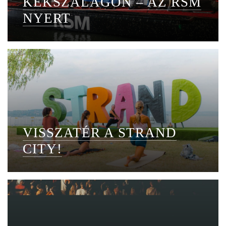
KÉKSZALAGON – AZ RSM
NYERT
VISSZATÉR A STRAND
CITY!