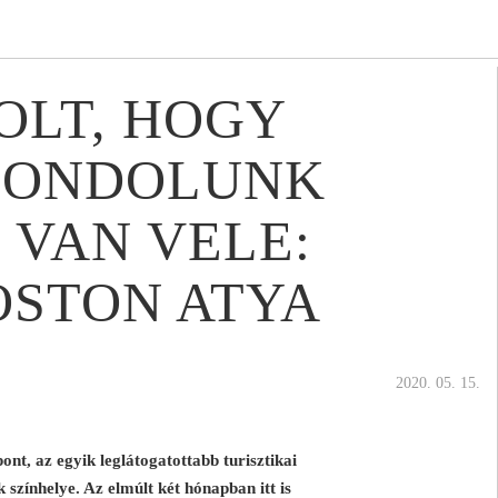
OLT, HOGY
GONDOLUNK
 VAN VELE:
STON ATYA
2020. 05. 15.
ont, az egyik leglátogatottabb turisztikai
 színhelye. Az elmúlt két hónapban itt is