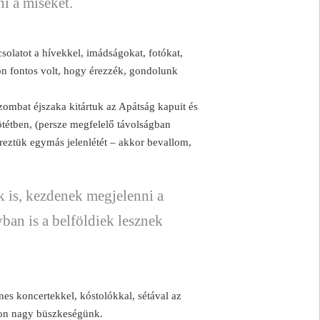
i a miséket.
solatot a hívekkel, imádságokat, fotókat,
n fontos volt, hogy érezzék, gondolunk
ombat éjszaka kitártuk az Apátság kapuit és
ötétben, (persze megfelelő távolságban
éreztük egymás jelenlétét – akkor bevallom,
k is, kezdenek megjelenni a
ban is a belföldiek lesznek
es koncertekkel, kóstolókkal, sétával az
yon nagy büszkeségünk.