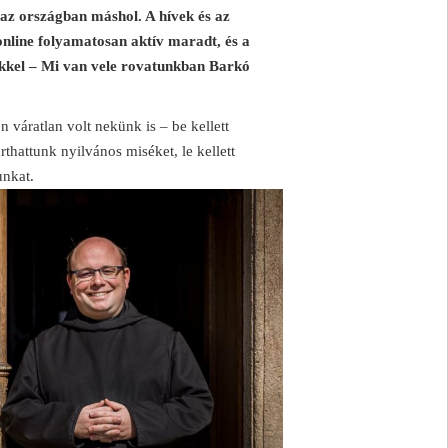
 az országban máshol. A hívek és az
online folyamatosan aktív maradt, és a
vekkel – Mi van vele rovatunkban Barkó
 váratlan volt nekünk is – be kellett
rthattunk nyilvános miséket, le kellett
unkat.