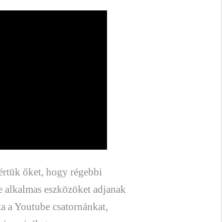
értük őket, hogy régebbi
re alkalmas eszközöket adjanak
jta a Youtube csatornánkat,