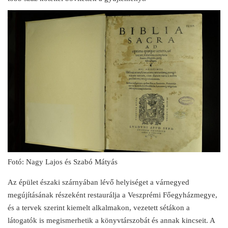
Fotó: Nagy Lajos és Szabó Mátyás
Az épület északi szárnyában lévő helyiséget a várnegyed
megújításának részeként restaurálja a Veszprémi Főegyházmegye,
és a tervek szerint kiemelt alkalmakon, vezetett sétákon a
látogatók is megismerhetik a könyvtárszobát és annak kincseit. A