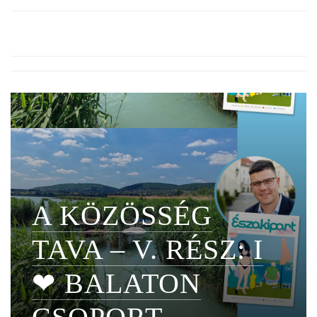
A KÖZÖSSÉG
TAVA – V. RÉSZ: I
❤ BALATON