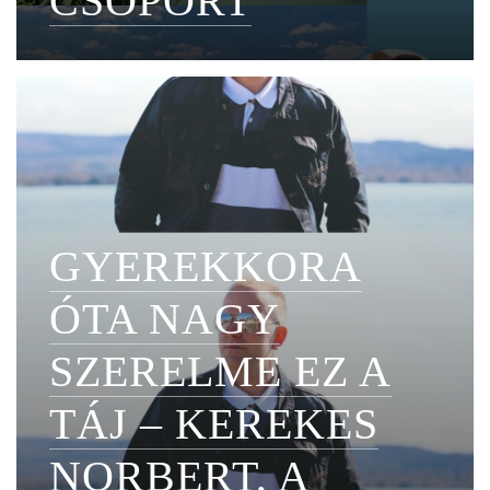
CSOPORT
GYEREKKORA
ÓTA NAGY
SZERELME EZ A
TÁJ – KEREKES
NORBERT, A