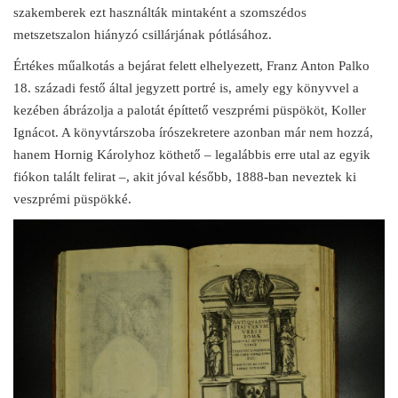
szakemberek ezt használták mintaként a szomszédos
metszetszalon hiányzó csillárjának pótlásához.
Értékes műalkotás a bejárat felett elhelyezett, Franz Anton Palko
18. századi festő által jegyzett portré is, amely egy könyvvel a
kezében ábrázolja a palotát építtető veszprémi püspököt, Koller
Ignácot. A könyvtárszoba írószekretere azonban már nem hozzá,
hanem Hornig Károlyhoz köthető – legalábbis erre utal az egyik
fiókon talált felirat –, akit jóval később, 1888-ban neveztek ki
veszprémi püspökké.