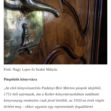
Fotó: Nagy Lajos és Szabó Mátyás
Püspökök könyvtára
„
Az első könyvösszeírás Padányi Biró Márton püspök idejéből,
1751-ből származik, ám a Koller-könyvtárszobában található
könyvanyag rendezése csak jóval később, az 1920-as évek végén
történt meg – ekkor ugyanis egy reprezentatív fogadóteret