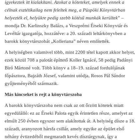
igyekeztek itt kialakítani. Azokat a köteteket, amelyek ennek a
célnak esztétikailag nem feleltek meg, a Püspöki Könyvtárban
helyezték el, helyükre pedig szebb kötésű munkák kerültek
” –
mondja Dr. Karlinszky Balázs, a Veszprémi Érseki Könyvtár és
Levéltár igazgatója, hozzátéve: a 20. századi leltárkönyvben a
barokk könyvtárszobát „Kolleriana” néven említették.
A helyiségben valamivel több, mint 2200 tétel kapott akkor helyet,
ezek közül 708 a palotát építtető Koller Ignácé, 58 pedig Padányi
Biró Mártoné volt. Több könyv a 18–19. század fordulójának
főpásztora, Bajzáth József, valamint utódja, Rosos Pál Sándor
gyűjteményéből származik.
Más kincseket is rejt a könyvtárszoba
A barokk könyvtárszoba nem csak az ott őrzött kötetek miatt
egyedülálló: ez az Érseki Palota egyik érintetlen része, amelyet az
elmúlt 250 évben egyszer sem alakítottak át. A helyiség dísze a 18.
századi, aranyozott hársfa csillár, amely egyike az épület első
néhány évtizedéből megmaradt kevés dísztárgynak, így a