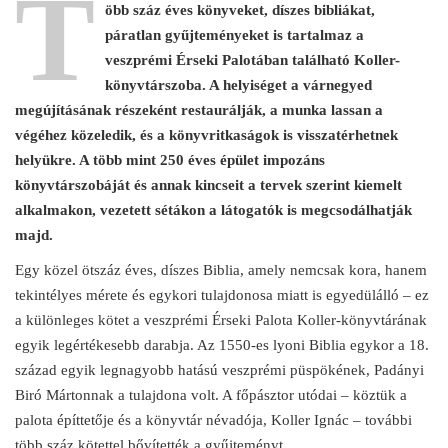
T
öbb száz éves könyveket, díszes bibliákat,
páratlan gyűjteményeket is tartalmaz a
veszprémi Érseki Palotában található Koller-
könyvtárszoba. A helyiséget a várnegyed
megújításának részeként restaurálják, a munka lassan a
végéhez közeledik, és a könyvritkaságok is visszatérhetnek
helyükre. A több mint 250 éves épület impozáns
könyvtárszobáját és annak kincseit a tervek szerint kiemelt
alkalmakon, vezetett sétákon a látogatók is megcsodálhatják
majd.
Egy közel ötszáz éves, díszes Biblia, amely nemcsak kora, hanem
tekintélyes mérete és egykori tulajdonosa miatt is egyedülálló – ez
a különleges kötet a veszprémi Érseki Palota Koller-könyvtárának
egyik legértékesebb darabja. Az 1550-es lyoni Biblia egykor a 18.
század egyik legnagyobb hatású veszprémi püspökének, Padányi
Biró Mártonnak a tulajdona volt. A főpásztor utódai – köztük a
palota építtetője és a könyvtár névadója, Koller Ignác – további
több száz kötettel bővítették a gyűjteményt.