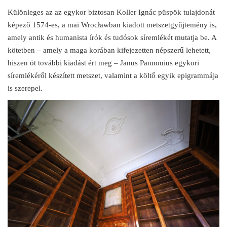
Különleges az az egykor biztosan Koller Ignác püspök tulajdonát
képező 1574-es, a mai Wrocławban kiadott metszetgyűjtemény is,
amely antik és humanista írók és tudósok síremlékét mutatja be. A
kötetben – amely a maga korában kifejezetten népszerű lehetett,
hiszen öt további kiadást ért meg – Janus Pannonius egykori
síremlékéről készített metszet, valamint a költő egyik epigrammája
is szerepel.