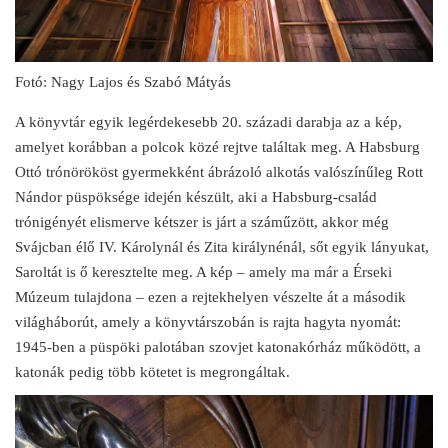
Fotó: Nagy Lajos és Szabó Mátyás
A könyvtár egyik legérdekesebb 20. századi darabja az a kép,
amelyet korábban a polcok közé rejtve találtak meg. A Habsburg
Ottó trónörököst gyermekként ábrázoló alkotás valószínűleg Rott
Nándor püspöksége idején készült, aki a Habsburg-család
trónigényét elismerve kétszer is járt a száműzött, akkor még
Svájcban élő IV. Károlynál és Zita királynénál, sőt egyik lányukat,
Saroltát is ő keresztelte meg. A kép – amely ma már a Érseki
Múzeum tulajdona – ezen a rejtekhelyen vészelte át a második
világháborút, amely a könyvtárszobán is rajta hagyta nyomát:
1945-ben a püspöki palotában szovjet katonakórház működött, a
katonák pedig több kötetet is megrongáltak.