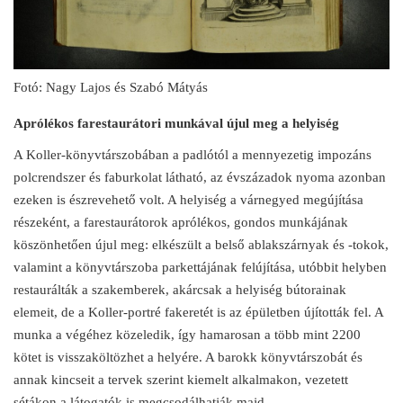
Fotó: Nagy Lajos és Szabó Mátyás
Aprólékos farestaurátori munkával újul meg a helyiség
A Koller-könyvtárszobában a padlótól a mennyezetig impozáns
polcrendszer és faburkolat látható, az évszázadok nyoma azonban
ezeken is észrevehető volt. A helyiség a várnegyed megújítása
részeként, a farestaurátorok aprólékos, gondos munkájának
köszönhetően újul meg: elkészült a belső ablakszárnyak és -tokok,
valamint a könyvtárszoba parkettájának felújítása, utóbbit helyben
restaurálták a szakemberek, akárcsak a helyiség bútorainak
elemeit, de a Koller-portré fakeretét is az épületben újították fel. A
munka a végéhez közeledik, így hamarosan a több mint 2200
kötet is visszaköltözhet a helyére. A barokk könyvtárszobát és
annak kincseit a tervek szerint kiemelt alkalmakon, vezetett
sétákon a látogatók is megcsodálhatják majd.