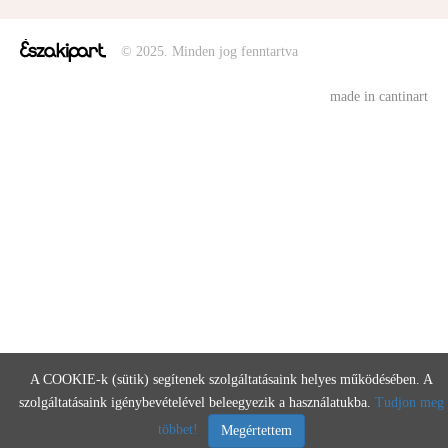
© 2025. Minden jog fenntartva
made in cantinart
A COOKIE-k (sütik) segítenek szolgáltatásaink helyes működésében. A
szolgáltatásaink igénybevételével beleegyezik a használatukba.
Tudjon meg
többet!
Megértettem