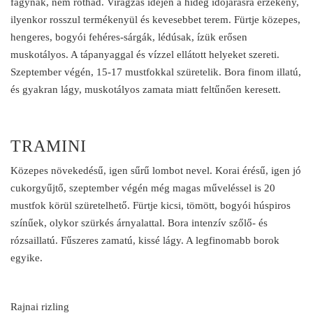
fagynak, nem rothad. Virágzás idején a hideg időjárásra érzékeny,
ilyenkor rosszul termékenyül és kevesebbet terem. Fürtje közepes,
hengeres, bogyói fehéres-sárgák, lédúsak, ízük erősen
muskotályos. A tápanyaggal és vízzel ellátott helyeket szereti.
Szeptember végén, 15-17 mustfokkal szüretelik. Bora finom illatú,
és gyakran lágy, muskotályos zamata miatt feltűnően keresett.
TRAMINI
Közepes növekedésű, igen sűrű lombot nevel. Korai érésű, igen jó
cukorgyűjtő, szeptember végén még magas műveléssel is 20
mustfok körül szüretelhető. Fürtje kicsi, tömött, bogyói húspiros
színűek, olykor szürkés árnyalattal. Bora intenzív szőlő- és
rózsaillatú. Fűszeres zamatú, kissé lágy. A legfinomabb borok
egyike.
Rajnai rizling