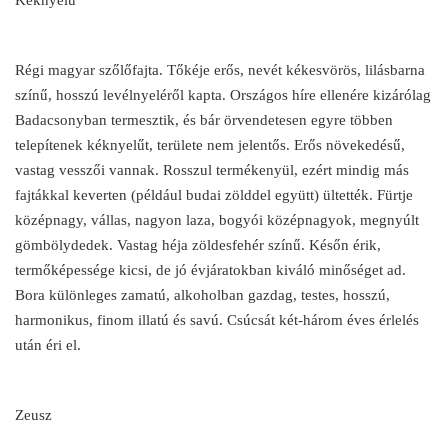
Régi magyar szőlőfajta. Tőkéje erős, nevét kékesvörös, lilásbarna
színű, hosszú levélnyeléről kapta. Országos híre ellenére kizárólag
Badacsonyban termesztik, és bár örvendetesen egyre többen
telepítenek kéknyelűt, területe nem jelentős. Erős növekedésű,
vastag vesszői vannak. Rosszul termékenyül, ezért mindig más
fajtákkal keverten (például budai zölddel együtt) ültették. Fürtje
középnagy, vállas, nagyon laza, bogyói középnagyok, megnyúlt
gömbölydedek. Vastag héja zöldesfehér színű. Későn érik,
termőképessége kicsi, de jó évjáratokban kiváló minőséget ad.
Bora különleges zamatú, alkoholban gazdag, testes, hosszú,
harmonikus, finom illatú és savú. Csúcsát két-három éves érlelés
után éri el.
Zeusz