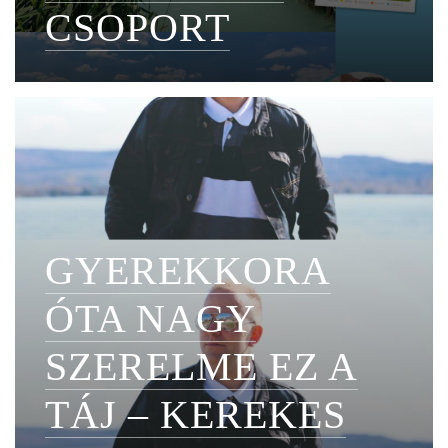
CSOPORT
GYEREKKORA
ÓTA NAGY
SZERELME EZ A
TÁJ – KEREKES