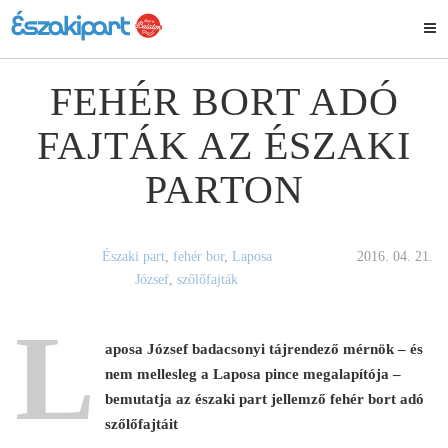
FEHÉR BORT ADÓ
FAJTÁK AZ ÉSZAKI
PARTON
Északi part
,
fehér bor
,
Laposa
2016. 04. 21.
József
,
szőlőfajták
L
aposa József badacsonyi tájrendező mérnök – és
nem mellesleg a Laposa pince megalapítója –
bemutatja az északi part jellemző fehér bort adó
szőlőfajtáit