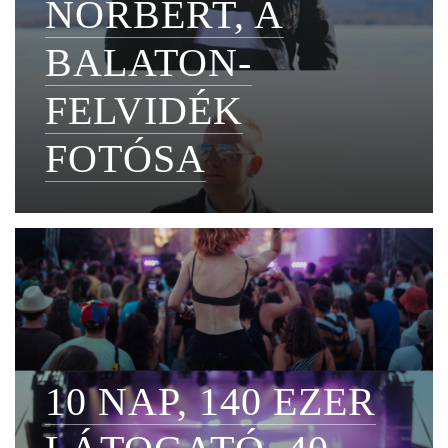
NORBERT, A
BALATON-
FELVIDÉK
FOTÓSA
10 NAP, 140 EZER