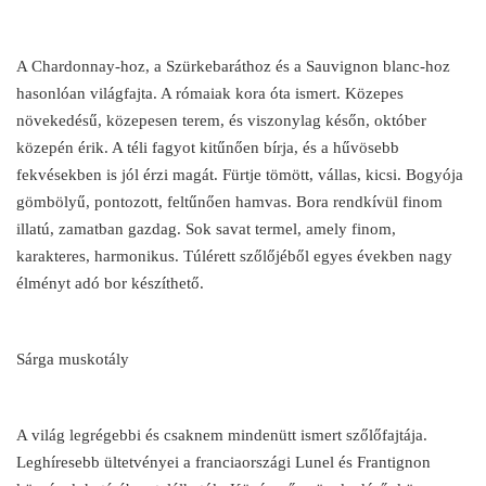
A Chardonnay-hoz, a Szürkebaráthoz és a Sauvignon blanc-hoz
hasonlóan világfajta. A rómaiak kora óta ismert. Közepes
növekedésű, közepesen terem, és viszonylag későn, október
közepén érik. A téli fagyot kitűnően bírja, és a hűvösebb
fekvésekben is jól érzi magát. Fürtje tömött, vállas, kicsi. Bogyója
gömbölyű, pontozott, feltűnően hamvas. Bora rendkívül finom
illatú, zamatban gazdag. Sok savat termel, amely finom,
karakteres, harmonikus. Túlérett szőlőjéből egyes években nagy
élményt adó bor készíthető.
Sárga muskotály
A világ legrégebbi és csaknem mindenütt ismert szőlőfajtája.
Leghíresebb ültetvényei a franciaországi Lunel és Frantignon