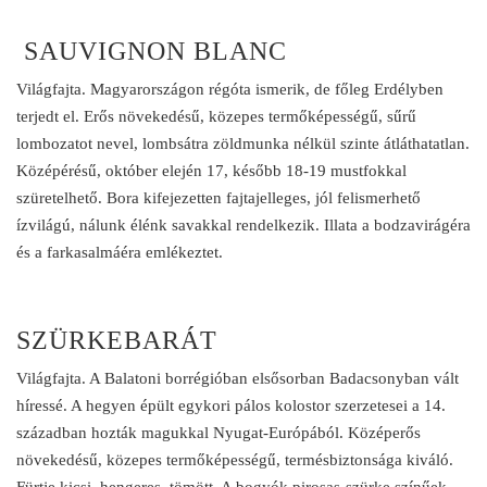
SAUVIGNON BLANC
Világfajta. Magyarországon régóta ismerik, de főleg Erdélyben
terjedt el. Erős növekedésű, közepes termőképességű, sűrű
lombozatot nevel, lombsátra zöldmunka nélkül szinte átláthatatlan.
Középérésű, október elején 17, később 18-19 mustfokkal
szüretelhető. Bora kifejezetten fajtajelleges, jól felismerhető
ízvilágú, nálunk élénk savakkal rendelkezik. Illata a bodzavirágéra
és a farkasalmáéra emlékeztet.
SZÜRKEBARÁT
Világfajta. A Balatoni borrégióban elsősorban Badacsonyban vált
híressé. A hegyen épült egykori pálos kolostor szerzetesei a 14.
században hozták magukkal Nyugat-Európából. Középerős
növekedésű, közepes termőképességű, termésbiztonsága kiváló.
Fürtje kicsi, hengeres, tömött. A bogyók pirosas-szürke színűek,