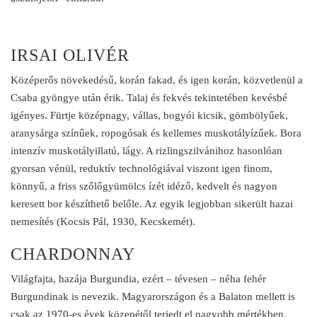
IRSAI OLIVÉR
Középerős növekedésű, korán fakad, és igen korán, közvetlenül a
Csaba gyöngye után érik. Talaj és fekvés tekintetében kevésbé
igényes. Fürtje középnagy, vállas, bogyói kicsik, gömbölyűek,
aranysárga színűek, ropogósak és kellemes muskotályízűek. Bora
intenzív muskotályillatú, lágy. A rizlingszilvánihoz hasonlóan
gyorsan vénül, reduktív technológiával viszont igen finom,
könnyű, a friss szőlőgyümölcs ízét idéző, kedvelt és nagyon
keresett bor készíthető belőle. Az egyik legjobban sikerült hazai
nemesítés (Kocsis Pál, 1930, Kecskemét).
CHARDONNAY
Világfajta, hazája Burgundia, ezért – tévesen – néha fehér
Burgundinak is nevezik. Magyarországon és a Balaton mellett is
csak az 1970-es évek közepétől terjedt el nagyobb mértékben.