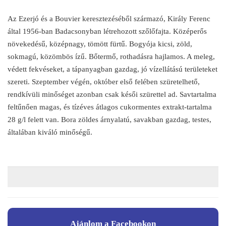
Az Ezerjó és a Bouvier keresztezéséből származó, Király Ferenc
által 1956-ban Badacsonyban létrehozott szőlőfajta. Középerős
növekedésű, középnagy, tömött fürtű. Bogyója kicsi, zöld,
sokmagú, közömbös ízű. Bőtermő, rothadásra hajlamos. A meleg,
védett fekvéseket, a tápanyagban gazdag, jó vízellátású területeket
szereti. Szeptember végén, október első felében szüretelhető,
rendkívüli minőséget azonban csak késői szürettel ad. Savtartalma
feltűnően magas, és tízéves átlagos cukormentes extrakt-tartalma
28 g/l felett van. Bora zöldes árnyalatú, savakban gazdag, testes,
általában kiváló minőségű.
Ajánlom a Facebookon