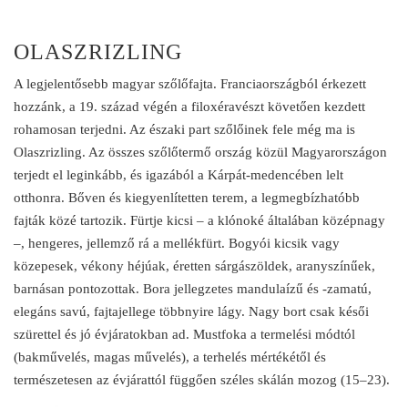
OLASZRIZLING
A legjelentősebb magyar szőlőfajta. Franciaországból érkezett
hozzánk, a 19. század végén a filoxéravészt követően kezdett
rohamosan terjedni. Az északi part szőlőinek fele még ma is
Olaszrizling. Az összes szőlőtermő ország közül Magyarországon
terjedt el leginkább, és igazából a Kárpát-medencében lelt
otthonra. Bőven és kiegyenlítetten terem, a legmegbízhatóbb
fajták közé tartozik. Fürtje kicsi – a klónoké általában középnagy
–, hengeres, jellemző rá a mellékfürt. Bogyói kicsik vagy
közepesek, vékony héjúak, éretten sárgászöldek, aranyszínűek,
barnásan pontozottak. Bora jellegzetes mandulaízű és -zamatú,
elegáns savú, fajtajellege többnyire lágy. Nagy bort csak késői
szürettel és jó évjáratokban ad. Mustfoka a termelési módtól
(bakművelés, magas művelés), a terhelés mértékétől és
természetesen az évjárattól függően széles skálán mozog (15–23).