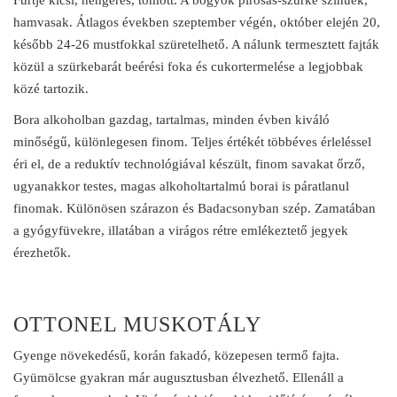
hamvasak. Átlagos években szeptember végén, október elején 20,
később 24-26 mustfokkal szüretelhető. A nálunk termesztett fajták
közül a szürkebarát beérési foka és cukortermelése a legjobbak
közé tartozik.
Bora alkoholban gazdag, tartalmas, minden évben kiváló
minőségű, különlegesen finom. Teljes értékét többéves érleléssel
éri el, de a reduktív technológiával készült, finom savakat őrző,
ugyanakkor testes, magas alkoholtartalmú borai is páratlanul
finomak. Különösen szárazon és Badacsonyban szép. Zamatában
a gyógyfüvekre, illatában a virágos rétre emlékeztető jegyek
érezhetők.
OTTONEL MUSKOTÁLY
Gyenge növekedésű, korán fakadó, közepesen termő fajta.
Gyümölcse gyakran már augusztusban élvezhető. Ellenáll a