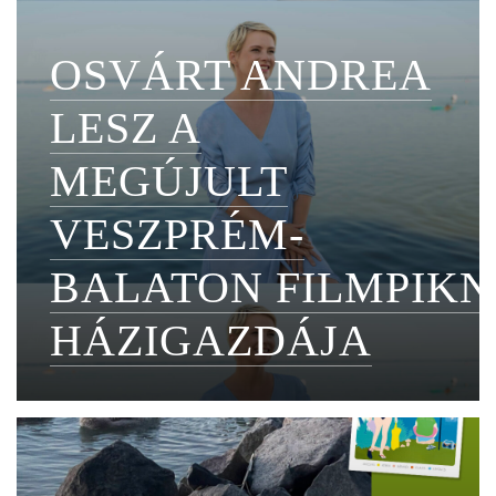
OSVÁRT ANDREA
LESZ A
MEGÚJULT
VESZPRÉM-
BALATON FILMPIKN
HÁZIGAZDÁJA