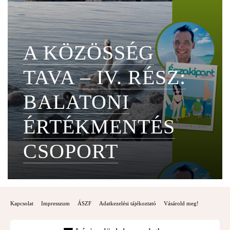
A KÖZÖSSÉG
TAVA – IV. RÉSZ:
BALATONI
ÉRTÉKMENTÉS
CSOPORT
Kapcsolat
Impresszum
ÁSZF
Adatkezelési tájékoztató
Vásárold meg!