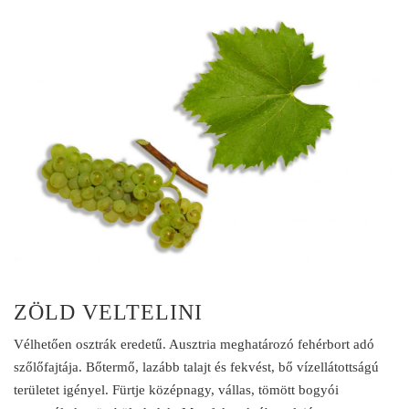
ZÖLD VELTELINI
Vélhetően osztrák eredetű. Ausztria meghatározó fehérbort adó
szőlőfajtája. Bőtermő, lazább talajt és fekvést, bő vízellátottságú
területet igényel. Fürtje középnagy, vállas, tömött bogyói