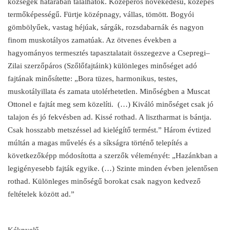
községek határában találhatók. Középerős növekedésű, közepes
termőképességű. Fürtje középnagy, vállas, tömött. Bogyói
gömbölyűek, vastag héjúak, sárgák, rozsdabarnák és nagyon
finom muskotályos zamatúak. Az ötvenes években a
hagyományos termesztés tapasztalatait összegezve a Csepregi–
Zilai szerzőpáros (Szőlőfajtáink) különleges minőséget adó
fajtának minősítette: „Bora tüzes, harmonikus, testes,
muskotályillata és zamata utolérhetetlen. Minőségben a Muscat
Ottonel e fajtát meg sem közelíti. (…) Kiváló minőséget csak jó
talajon és jó fekvésben ad. Kissé rothad. A lisztharmat is bántja.
Csak hosszabb metszéssel ad kielégítő termést.” Három évtized
múltán a magas művelés és a síkságra történő telepítés a
következőképp módosította a szerzők véleményét: „Hazánkban a
legigényesebb fajták egyike. (…) Szinte minden évben jelentősen
rothad. Különleges minőségű borokat csak nagyon kedvező
feltételek között ad.”
Kéknyelű