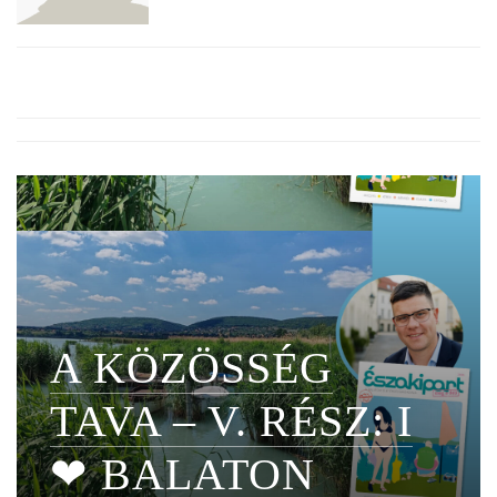
A KÖZÖSSÉG
TAVA – V. RÉSZ: I
❤ BALATON