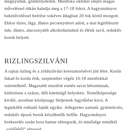
megnyúltak, gömbölydedek. Mustfoka október elején magas
műveléssel ritkán haladja meg a 17-18 fokot. A hagyományos
bakműveléssel beérése sokéves átlagban 20 fok körül mozgott.
Ekkor tüzes, lágy, illatos pecsenyebort adott, a mai legtöbbször
üde, illatos, alacsonyabb alkoholtartalmú és élénk savú, reduktív
borok helyett.
RIZLINGSZILVÁNI
A rajnai rizling és a zöldszilváni keresztezésével jött létre. Korán
fakad és korán érik, szeptember végén 16-18 mustfokkal
szüretelhető. Magasabb mustfok esetén savai lebomlanak,
különösen a száraz, déli kitettségű helyeken. Termőképessége
kiváló, azonban középnagy fürtjeinek fagytűrése kicsi. A
leginkább rothadó fajták egyike. Jellegzetes zamatú, gyümölcsös,
reduktív típusú borok készíthetők belőle. Hagyományos
borkezelés során bora hamar elöregszik, és minősége mindkét
„szülőjétől” elmarad.