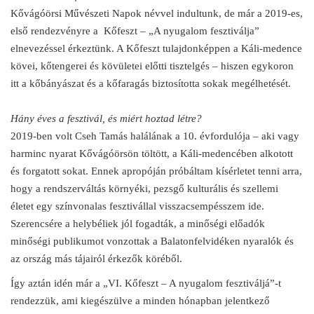
Kővágóörsi Művészeti Napok névvel indultunk, de már a 2019-es,
első rendezvényre a Kőfeszt – „A nyugalom fesztiválja”
elnevezéssel érkeztünk. A Kőfeszt tulajdonképpen a Káli-medence
kövei, kőtengerei és kövületei előtti tisztelgés – hiszen egykoron
itt a kőbányászat és a kőfaragás biztosította sokak megélhetését.
Hány éves a fesztivál, és miért hoztad létre?
2019-ben volt Cseh Tamás halálának a 10. évfordulója – aki vagy
harminc nyarat Kővágóörsön töltött, a Káli-medencében alkotott
és forgatott sokat. Ennek apropóján próbáltam kísérletet tenni arra,
hogy a rendszerváltás környéki, pezsgő kulturális és szellemi
életet egy színvonalas fesztivállal visszacsempésszem ide.
Szerencsére a helybéliek jól fogadták, a minőségi előadók
minőségi publikumot vonzottak a Balatonfelvidéken nyaralók és
az ország más tájairól érkezők köréből.
Így aztán idén már a „VI. Kőfeszt – A nyugalom fesztiváljá”-t
rendezzük, ami kiegészülve a minden hónapban jelentkező