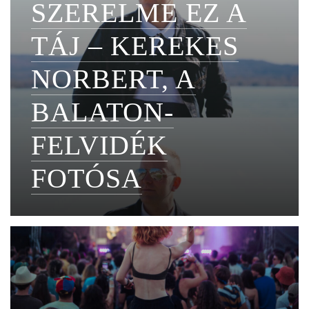
SZERELME EZ A
TÁJ – KEREKES
NORBERT, A
BALATON-
FELVIDÉK
FOTÓSA