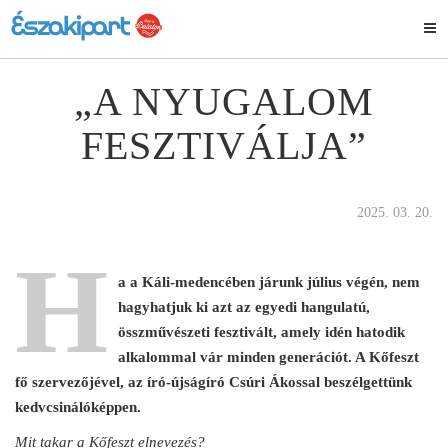
„A NYUGALOM
FESZTIVÁLJA”
2025. 03. 20.
H
a a Káli-medencében járunk július végén, nem
hagyhatjuk ki azt az egyedi hangulatú,
összművészeti fesztivált, amely idén hatodik
alkalommal vár minden generációt. A Kőfeszt
fő szervezőjével, az író-újságíró Csúri Ákossal beszélgettünk
kedvcsinálóképpen.
Mit takar a Kőfeszt elnevezés?