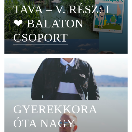
TAVA – V. RÉSZ: I
❤ BALATON
CSOPORT
GYEREKKORA
ÓTA NAGY