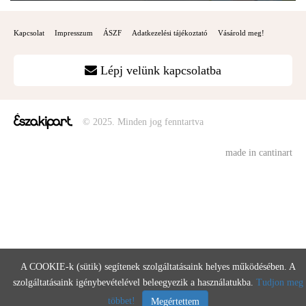
Kapcsolat
Impresszum
ÁSZF
Adatkezelési tájékoztató
Vásárold meg!
Lépj velünk kapcsolatba
© 2025. Minden jog fenntartva
made in cantinart
A COOKIE-k (sütik) segítenek szolgáltatásaink helyes működésében. A
szolgáltatásaink igénybevételével beleegyezik a használatukba.
Tudjon meg
többet!
Megértettem