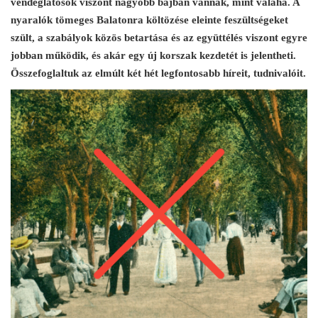
vendéglátósok viszont nagyobb bajban vannak, mint valaha. A
nyaralók tömeges Balatonra költözése eleinte feszültségeket
szült, a szabályok közös betartása és az együttélés viszont egyre
jobban működik, és akár egy új korszak kezdetét is jelentheti.
Összefoglaltuk az elmúlt két hét legfontosabb híreit, tudnivalóit.