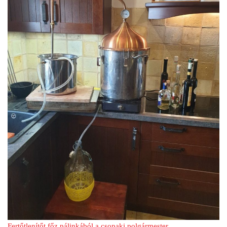
Fertőtlenítőt főz pálinkából a csopaki polgármester