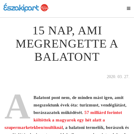
15 NAP, AMI
MEGRENGETTE A
BALATONT
2020. 03. 27.
A
Balatont pont nem, de minden mást igen, amit
megszoktunk évek óta: turizmust, vendéglátást,
borászazatok működését.
57 milliárd forintot
költöttek a magyarok egy hét alatt a
szupermarketekben/multiknál
, a balatoni termelők, borászok és