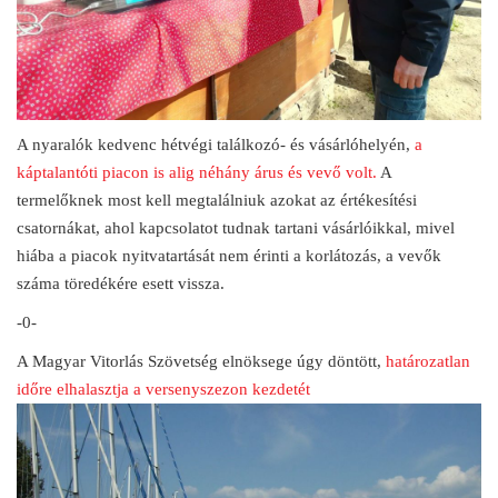
A nyaralók kedvenc hétvégi találkozó- és vásárlóhelyén,
a
káptalantóti piacon is alig néhány árus és vevő volt.
A
termelőknek most kell megtalálniuk azokat az értékesítési
csatornákat, ahol kapcsolatot tudnak tartani vásárlóikkal, mivel
hiába a piacok nyitvatartását nem érinti a korlátozás, a vevők
száma töredékére esett vissza.
-0-
A Magyar Vitorlás Szövetség elnöksege úgy döntött,
határozatlan
időre elhalasztja a versenyszezon kezdetét