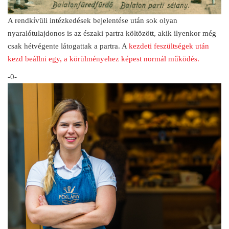
A rendkívüli intézkedések bejelentése után sok olyan
nyaralótulajdonos is az északi partra költözött, akik ilyenkor még
csak hétvégente látogattak a partra. A
kezdeti feszültségek után
kezd beállni egy, a körülményehez képest normál működés.
-0-