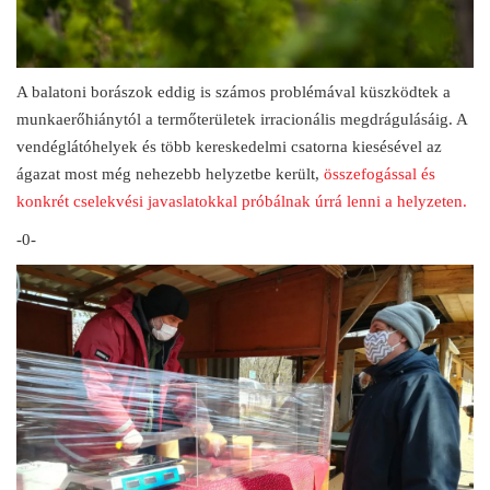
A balatoni borászok eddig is számos problémával küszködtek a
munkaerőhiánytól a termőterületek irracionális megdrágulásáig. A
vendéglátóhelyek és több kereskedelmi csatorna kiesésével az
ágazat most még nehezebb helyzetbe került,
összefogással és
konkrét cselekvési javaslatokkal próbálnak úrrá lenni a helyzeten.
-0-