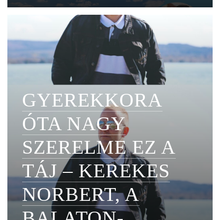
GYEREKKORA
ÓTA NAGY
SZERELME EZ A
TÁJ – KEREKES
NORBERT, A
BALATON-