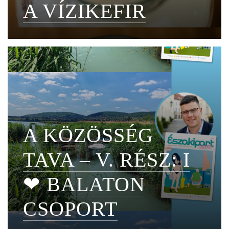
A VÍZIKEFIR
A KÖZÖSSÉG
TAVA – V. RÉSZ: I
❤ BALATON
CSOPORT