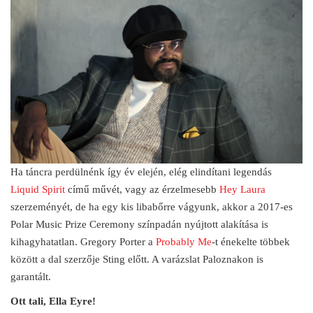
Ha táncra perdülnénk így év elején, elég elindítani legendás
Liquid Spirit
című művét, vagy az érzelmesebb
Hey Laura
szerzeményét, de ha egy kis libabőrre vágyunk, akkor a 2017-es
Polar Music Prize Ceremony színpadán nyújtott alakítása is
kihagyhatatlan. Gregory Porter a
Probably Me
-t énekelte többek
között a dal szerzője Sting előtt. A varázslat Paloznakon is
garantált.
Ott tali, Ella Eyre!