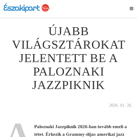
ÚJABB
VILÁGSZTÁROKAT
JELENTETT BE A
PALOZNAKI
JAZZPIKNIK
2026. 01. 26.
A
Paloznaki Jazzpiknik 2026-ban tovább emeli a
tétet.
Érkezik a Grammy-díjas amerikai jazz