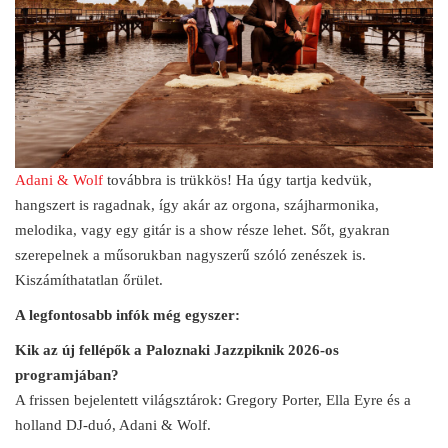
Adani & Wolf
továbbra is trükkös! Ha úgy tartja kedvük,
hangszert is ragadnak, így akár az orgona, szájharmonika,
melodika, vagy egy gitár is a show része lehet. Sőt, gyakran
szerepelnek a műsorukban nagyszerű szóló zenészek is.
Kiszámíthatatlan őrület.
A legfontosabb infók még egyszer:
Kik az új fellépők a Paloznaki Jazzpiknik 2026-os
programjában?
A frissen bejelentett világsztárok: Gregory Porter, Ella Eyre és a
holland DJ-duó, Adani & Wolf.