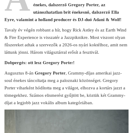
énekes, dalszerző Gregory Porter, az
utánozhatatlan brit énekesnő, dalszerző Ella
Eyre, valamint a holland producer és DJ-duó Adani & Wolf!
Tavaly év végén robbant a hír, hogy Rick Astley és az Earth Wind
& Fire Experience is visszatér a Jazzpiknikre. Most viszont olyan
fűszereket adtak a szervezők a 2026-os nyári koktélhoz, amit nem
láttunk jönni. Három világsztárral erősít a fesztivál.
Dobpergés: ott lesz Gregory Porte
r
!
Augusztus 8-án
Gregory Porter
, Grammy-díjas amerikai jazz-
soul énekes táncoltatja meg a paloznaki közönséget. Gregory
Porter viharként hódította meg a világot, elhozva a kortárs jazzt a
tömegekhez. Számos elismerést gyűjtött be, köztük két Grammy-
díjat a legjobb jazz vokális album kategóriában.