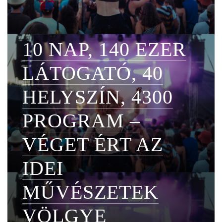
10 NAP, 140 EZER
LÁTOGATÓ, 40
HELYSZÍN, 4300
PROGRAM –
VÉGET ÉRT AZ
IDEI
MŰVÉSZETEK
VÖLGYE