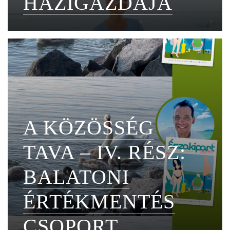
HÁZIGAZDÁJA
A KÖZÖSSÉG
TAVA – IV. RÉSZ:
BALATONI
ÉRTÉKMENTÉS
CSOPORT