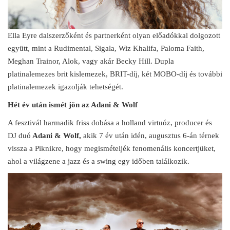
Ella Eyre dalszerzőként és partnerként olyan előadókkal dolgozott
együtt, mint a Rudimental, Sigala, Wiz Khalifa, Paloma Faith,
Meghan Trainor, Alok, vagy akár Becky Hill. Dupla
platinalemezes brit kislemezek, BRIT-díj, két MOBO-díj és további
platinalemezek igazolják tehetségét.
Hét év után ismét jön az Adani & Wolf
A fesztivál harmadik friss dobása a holland virtuóz, producer és
DJ duó
Adani & Wolf,
akik 7 év után idén, augusztus 6-án térnek
vissza a Piknikre, hogy megismételjék fenomenális koncertjüket,
ahol a világzene a jazz és a swing egy időben találkozik.