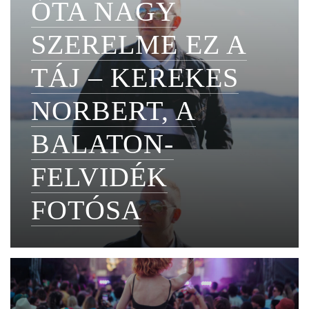
ÓTA NAGY
SZERELME EZ A
TÁJ – KEREKES
NORBERT, A
BALATON-
FELVIDÉK
FOTÓSA