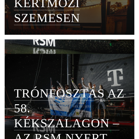
KERTMOZI
SZEMESEN
TRÓNFOSZTÁS AZ
58.
KÉKSZALAGON –
AZ RSM NYERT