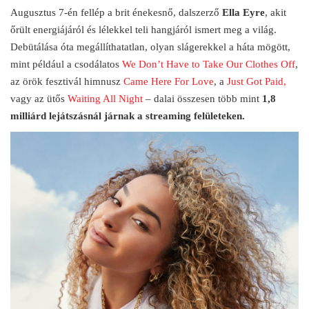
Augusztus 7-én fellép a brit énekesnő, dalszerző
Ella Eyre
, akit
őrült energiájáról és lélekkel teli hangjáról ismert meg a világ.
Debütálása óta megállíthatatlan, olyan slágerekkel a háta mögött,
mint például a csodálatos
We Don’t Have to Take Our Clothes Off
,
az örök fesztivál himnusz
Came Here For Love
, a
Just Got Paid,
vagy az ütős
Waiting All Night
– dalai összesen több mint
1,8
milliárd lejátszásnál járnak a streaming felületeken.