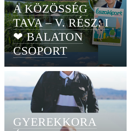
A KÖZÖSSÉG
TAVA – V. RÉSZ: I
❤ BALATON
CSOPORT
GYEREKKORA