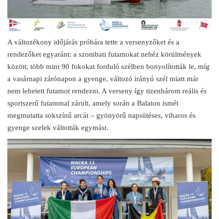
A változékony időjárás próbára tette a versenyzőket és a
rendezőket egyaránt: a szombati futamokat nehéz körülmények
között, több mint 90 fokokat forduló szélben bonyolították le, míg
a vasárnapi zárónapon a gyenge, változó irányú szél miatt már
nem lehetett futamot rendezni. A verseny így tizenhárom reális és
sportszerű futammal zárult, amely során a Balaton ismét
megmutatta sokszínű arcát – gyönyörű napsütéses, viharos és
gyenge szelek váltották egymást.