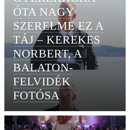
ÓTA NAGY
SZERELME EZ A
TÁJ – KEREKES
NORBERT, A
BALATON-
FELVIDÉK
FOTÓSA