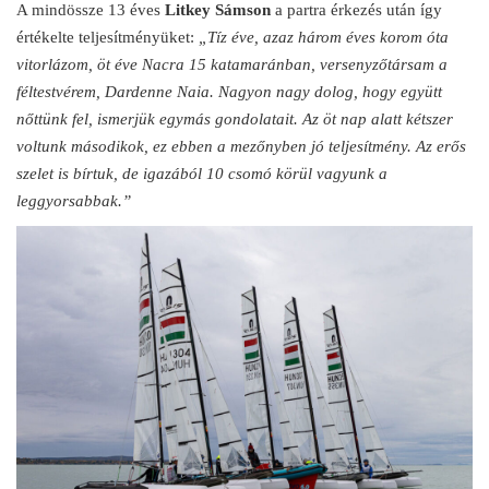
A mindössze 13 éves
Litkey Sámson
a partra érkezés után így
értékelte teljesítményüket:
„Tíz éve, azaz három éves korom óta
vitorlázom, öt éve Nacra 15 katamaránban, versenyzőtársam a
féltestvérem, Dardenne Naia. Nagyon nagy dolog, hogy együtt
nőttünk fel, ismerjük egymás gondolatait. Az öt nap alatt kétszer
voltunk másodikok, ez ebben a mezőnyben jó teljesítmény. Az erős
szelet is bírtuk, de igazából 10 csomó körül vagyunk a
leggyorsabbak.”