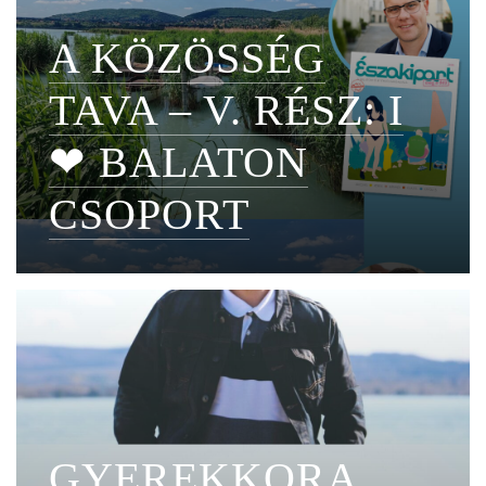
A KÖZÖSSÉG
TAVA – V. RÉSZ: I
❤ BALATON
CSOPORT
GYEREKKORA