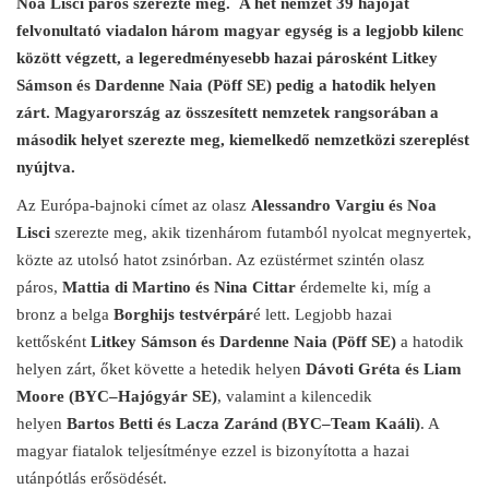
Noa Lisci páros szerezte meg. A hét nemzet 39 hajóját
felvonultató viadalon három magyar egység is a legjobb kilenc
között végzett, a legeredményesebb hazai párosként Litkey
Sámson és Dardenne Naia (Pöff SE) pedig a hatodik helyen
zárt. Magyarország az összesített nemzetek rangsorában a
második helyet szerezte meg, kiemelkedő nemzetközi szereplést
nyújtva.
Az Európa-bajnoki címet az olasz
Alessandro Vargiu és Noa
Lisci
szerezte meg, akik tizenhárom futamból nyolcat megnyertek,
közte az utolsó hatot zsinórban. Az ezüstérmet szintén olasz
páros,
Mattia di Martino és Nina Cittar
érdemelte ki, míg a
bronz a belga
Borghijs testvérpár
é lett. Legjobb hazai
kettősként
Litkey Sámson és Dardenne Naia (Pöff SE)
a hatodik
helyen zárt, őket követte a hetedik helyen
Dávoti Gréta és Liam
Moore (BYC–Hajógyár SE)
, valamint a kilencedik
helyen
Bartos Betti és Lacza Zaránd (BYC–Team Kaáli)
. A
magyar fiatalok teljesítménye ezzel is bizonyította a hazai
utánpótlás erősödését.