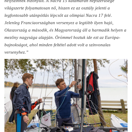
helyszínnek bizonyult. A Nacra 15 katamarán népszerűsége
világszerte folyamatosan nő, hiszen ez az osztály jelenti a
legfontosabb utánpótlás lépcsőt az olimpiai Nacra 17 felé.
Jelenleg Franciaországban versenyez a legtöbb ilyen hajó,
Olaszország a második, és Magyarország áll a harmadik helyen a
mezőny nagysága alapján. Örömmel hoztuk ide ezt az Európa-
bajnokságot, ahol minden feltétel adott volt a színvonalas
versenyhez.”