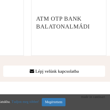
ATM OTP BANK
BALATONALMÁDI
Lépj velünk kapcsolatba
made in cantinart
álatukba.
Tudjon meg többet!
Megértettem