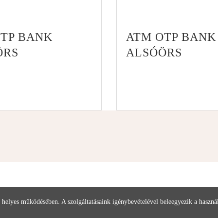
OTP BANK
ATM OTP BANK
ÖRS
ALSÓÖRS
 helyes működésében. A szolgáltatásaink igénybevételével beleegyezik a haszn