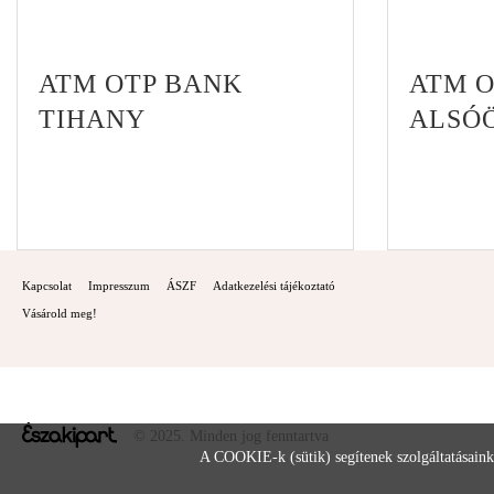
ATM OTP BANK
ATM 
TIHANY
ALSÓ
Kapcsolat
Impresszum
ÁSZF
Adatkezelési tájékoztató
Vásárold meg!
© 2025. Minden jog fenntartva
A COOKIE-k (sütik) segítenek szolgáltatásaink