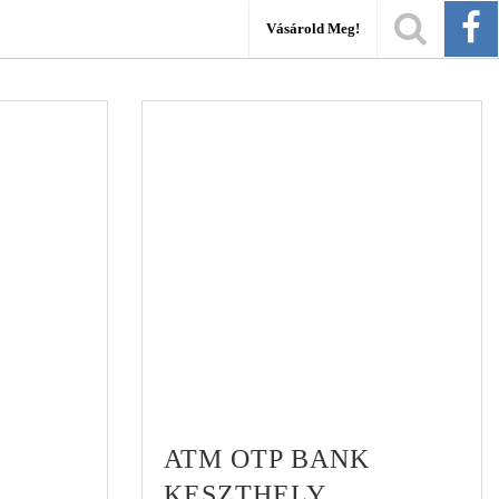
Vásárold Meg!
ATM OTP BANK
KESZTHELY