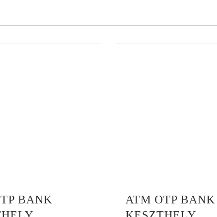
OTP BANK
ATM OTP BANK
THELY
KESZTHELY