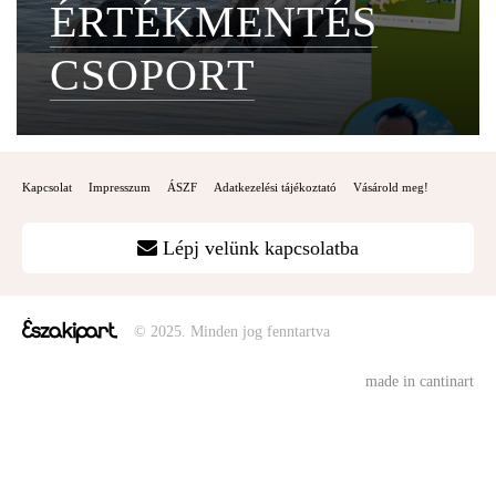
ÉRTÉKMENTÉS
CSOPORT
Kapcsolat
Impresszum
ÁSZF
Adatkezelési tájékoztató
Vásárold meg!
Lépj velünk kapcsolatba
© 2025. Minden jog fenntartva
made in cantinart