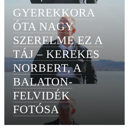
GYEREKKORA
ÓTA NAGY
SZERELME EZ A
TÁJ – KEREKES
NORBERT, A
BALATON-
FELVIDÉK
FOTÓSA