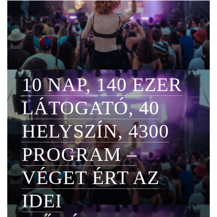
10 NAP, 140 EZER
LÁTOGATÓ, 40
HELYSZÍN, 4300
PROGRAM –
VÉGET ÉRT AZ
IDEI