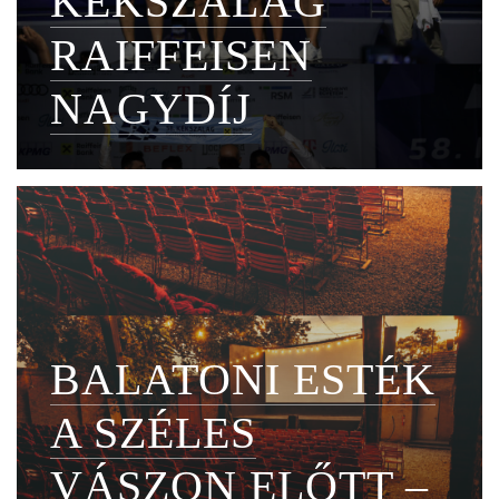
KÉKSZALAG
RAIFFEISEN
NAGYDÍJ
BALATONI ESTÉK
A SZÉLES
VÁSZON ELŐTT –