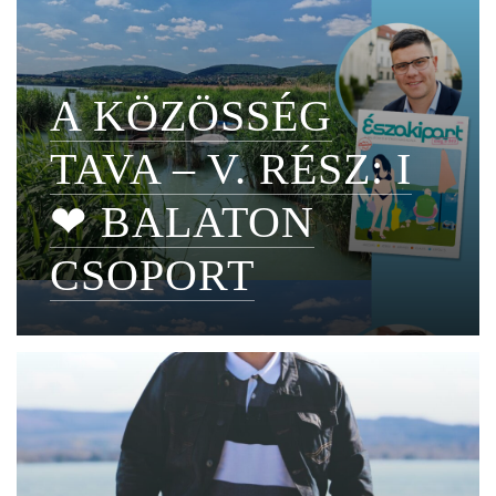
A KÖZÖSSÉG
TAVA – V. RÉSZ: I
❤ BALATON
CSOPORT