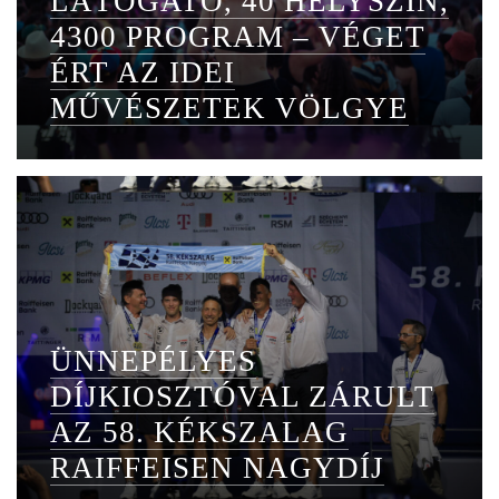
LÁTOGATÓ, 40 HELYSZÍN,
4300 PROGRAM – VÉGET
ÉRT AZ IDEI
MŰVÉSZETEK VÖLGYE
ÜNNEPÉLYES
DÍJKIOSZTÓVAL ZÁRULT
AZ 58. KÉKSZALAG
RAIFFEISEN NAGYDÍJ