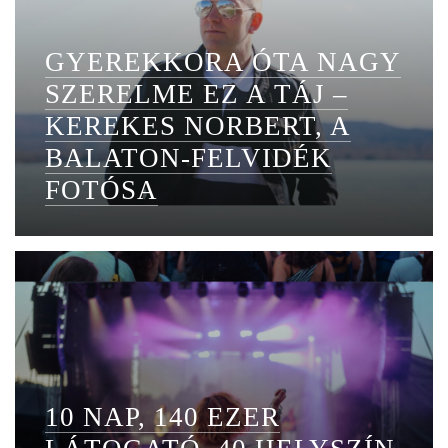
GYEREKKORA ÓTA NAGY
SZERELME EZ A TÁJ –
KEREKES NORBERT, A
BALATON-FELVIDÉK
FOTÓSA
10 NAP, 140 EZER