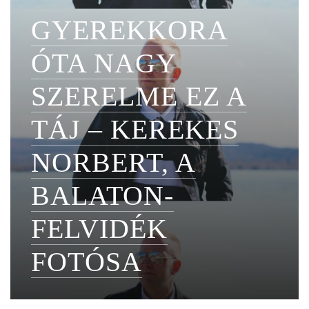
GYEREKKORA
ÓTA NAGY
SZERELME EZ A
TÁJ – KEREKES
NORBERT, A
BALATON-
FELVIDÉK
FOTÓSA