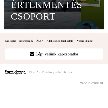
ÉRTÉKMENTÉS
CSOPORT
Kapcsolat
Impresszum
ÁSZF
Adatkezelési tájékoztató
Vásárold meg!
Lépj velünk kapcsolatba
© 2025. Minden jog fenntartva
made in cantinart