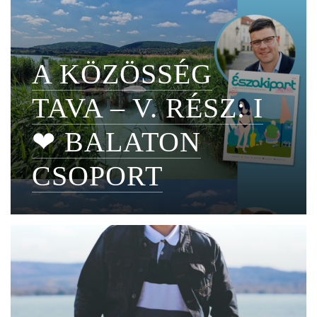
A KÖZÖSSÉG
TAVA – V. RÉSZ: I
❤ BALATON
CSOPORT