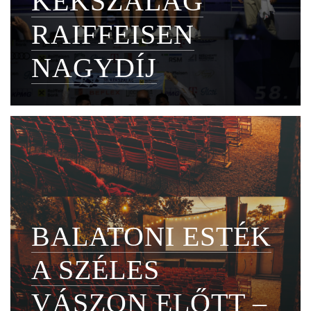
KÉKSZALAG
RAIFFEISEN
NAGYDÍJ
BALATONI ESTÉK
A SZÉLES
VÁSZON ELŐTT –