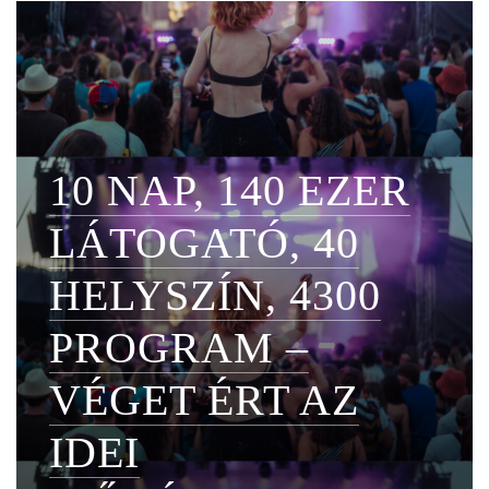
10 NAP, 140 EZER
LÁTOGATÓ, 40
HELYSZÍN, 4300
PROGRAM –
VÉGET ÉRT AZ
IDEI