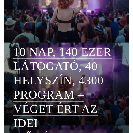
10 NAP, 140 EZER
LÁTOGATÓ, 40
HELYSZÍN, 4300
PROGRAM –
VÉGET ÉRT AZ
IDEI