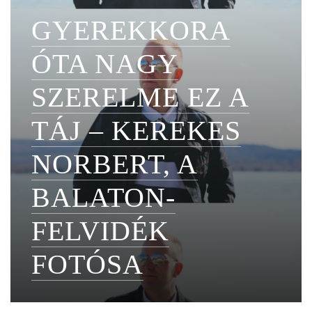
GYEREKKORA
ÓTA NAGY
SZERELME EZ A
TÁJ – KEREKES
NORBERT, A
BALATON-
FELVIDÉK
FOTÓSA