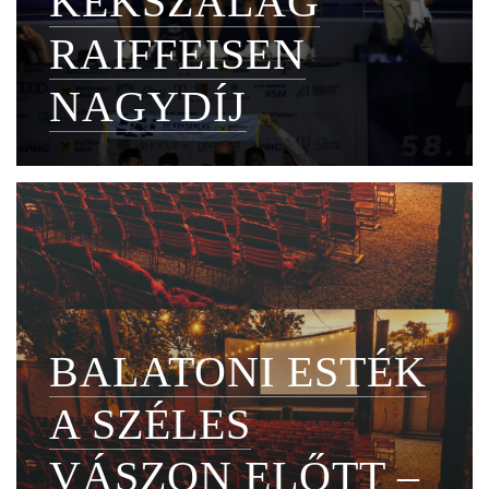
KÉKSZALAG
RAIFFEISEN
NAGYDÍJ
BALATONI ESTÉK
A SZÉLES
VÁSZON ELŐTT –