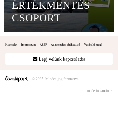
ÉRTÉKMENTÉS
CSOPORT
Kapcsolat
Impresszum
ÁSZF
Adatkezelési tájékoztató
Vásárold meg!
Lépj velünk kapcsolatba
© 2025. Minden jog fenntartva
made in cantinart