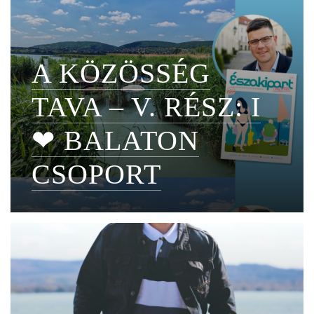
A KÖZÖSSÉG
TAVA – V. RÉSZ: I
❤ BALATON
CSOPORT