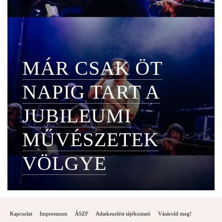
MÁR CSAK ÖT
NAPIG TART A
JUBILEUMI
MŰVÉSZETEK
VÖLGYE
Kapcsolat
Impresszum
ÁSZF
Adatkezelési tájékoztató
Vásárold meg!