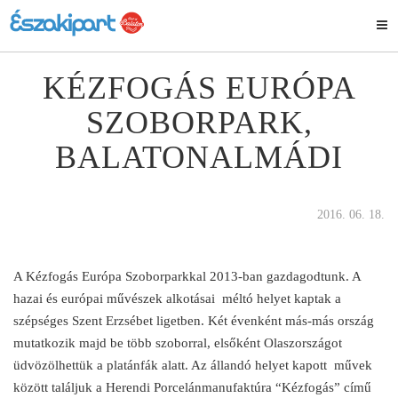
KÉZFOGÁS EURÓPA
SZOBORPARK,
BALATONALMÁDI
2016. 06. 18.
A Kézfogás Európa Szoborparkkal 2013-ban gazdagodtunk. A
hazai és európai művészek alkotásai méltó helyet kaptak a
szépséges Szent Erzsébet ligetben. Két évenként más-más ország
mutatkozik majd be több szoborral, elsőként Olaszországot
üdvözölhettük a platánfák alatt. Az állandó helyet kapott művek
között találjuk a Herendi Porcelánmanufaktúra “Kézfogás” című