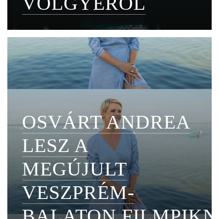
VÖLGYÉRŐL
OSVÁRT ANDREA
LESZ A
MEGÚJULT
VESZPRÉM-
BALATON FILMPIKN