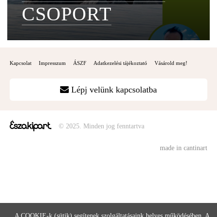
CSOPORT
Kapcsolat
Impresszum
ÁSZF
Adatkezelési tájékoztató
Vásárold meg!
Lépj velünk kapcsolatba
© 2025. Minden jog fenntartva
made in cantinart
A COOKIE-k (sütik) segítenek szolgáltatásaink helyes működésében. A