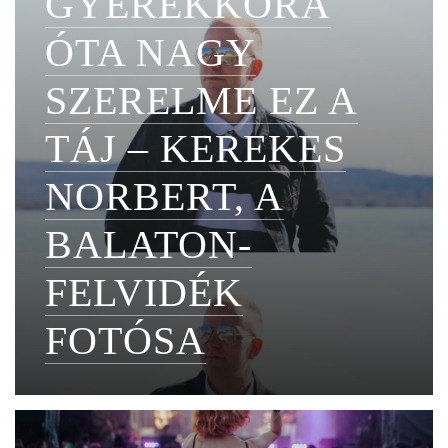
GYEREKKORA
ÓTA NAGY
SZERELME EZ A
TÁJ – KEREKES
NORBERT, A
BALATON-
FELVIDÉK
FOTÓSA