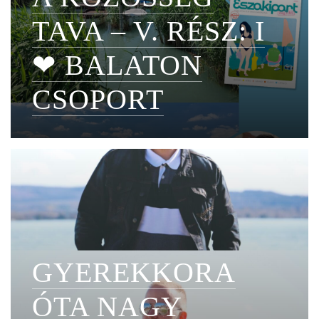
TAVA – V. RÉSZ: I
❤ BALATON
CSOPORT
GYEREKKORA
ÓTA NAGY