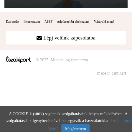
Kapcsolat
Impresszum
ÁSZF
Adatkezelési tájékoztató
Vásárold meg!
Lépj velünk kapcsolatba
© 2025. Minden jog fenntartva
made in cantinart
A COOKIE-k (sütik) segítenek szolgáltatásaink helyes működésében. A
szolgáltatásaink igénybevételével beleegyezik a használatukba.
Tudjon meg
többet!
Megértettem