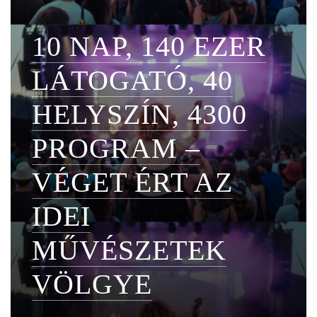
10 NAP, 140 EZER
LÁTOGATÓ, 40
HELYSZÍN, 4300
PROGRAM –
VÉGET ÉRT AZ
IDEI
MŰVÉSZETEK
VÖLGYE