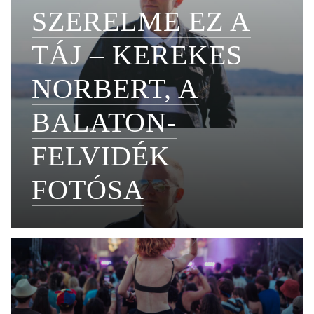
SZERELME EZ A
TÁJ – KEREKES
NORBERT, A
BALATON-
FELVIDÉK
FOTÓSA