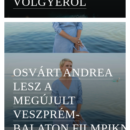
VÖLGYÉRŐL
OSVÁRT ANDREA
LESZ A
MEGÚJULT
VESZPRÉM-
BALATON FILMPIKN