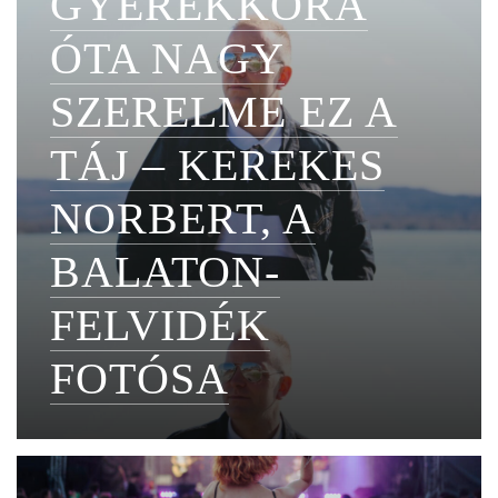
GYEREKKORA
ÓTA NAGY
SZERELME EZ A
TÁJ – KEREKES
NORBERT, A
BALATON-
FELVIDÉK
FOTÓSA