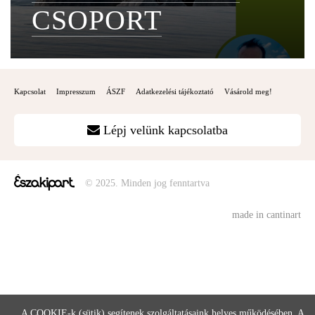
CSOPORT
Kapcsolat
Impresszum
ÁSZF
Adatkezelési tájékoztató
Vásárold meg!
Lépj velünk kapcsolatba
© 2025. Minden jog fenntartva
made in cantinart
A COOKIE-k (sütik) segítenek szolgáltatásaink helyes működésében. A