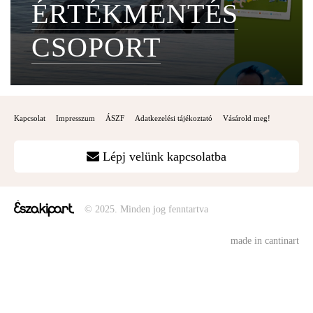
ÉRTÉKMENTÉS
CSOPORT
Kapcsolat
Impresszum
ÁSZF
Adatkezelési tájékoztató
Vásárold meg!
Lépj velünk kapcsolatba
© 2025. Minden jog fenntartva
made in cantinart