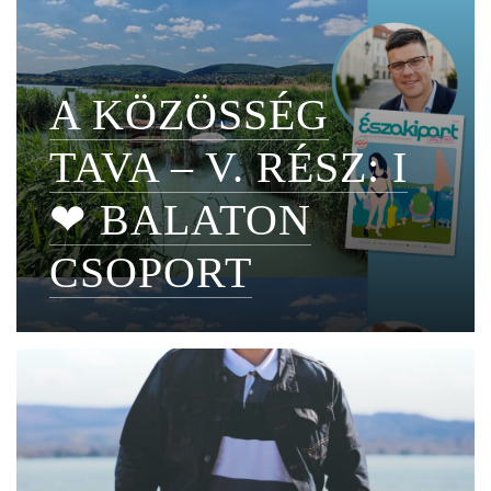
A KÖZÖSSÉG
TAVA – V. RÉSZ: I
❤ BALATON
CSOPORT