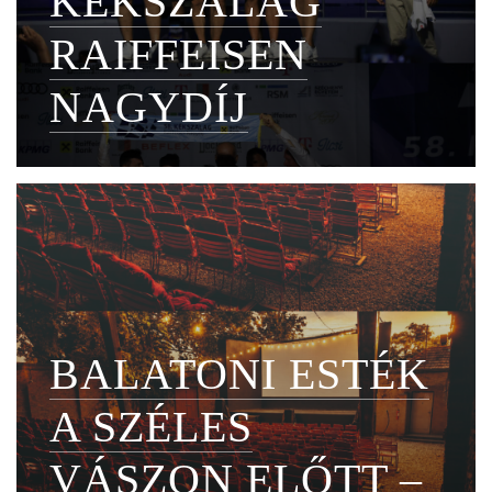
KÉKSZALAG
RAIFFEISEN
NAGYDÍJ
BALATONI ESTÉK
A SZÉLES
VÁSZON ELŐTT –