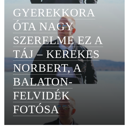
GYEREKKORA
ÓTA NAGY
SZERELME EZ A
TÁJ – KEREKES
NORBERT, A
BALATON-
FELVIDÉK
FOTÓSA