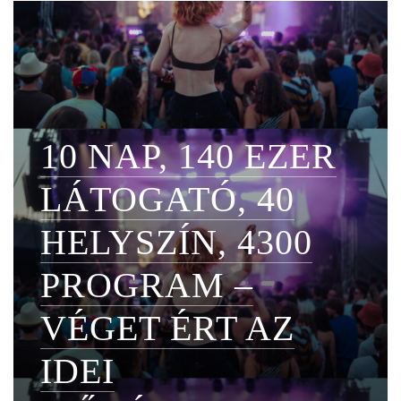
10 NAP, 140 EZER
LÁTOGATÓ, 40
HELYSZÍN, 4300
PROGRAM –
VÉGET ÉRT AZ
IDEI