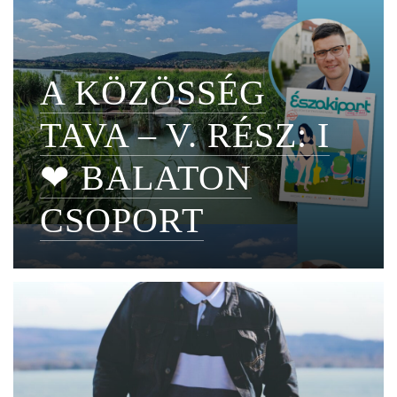
A KÖZÖSSÉG
TAVA – V. RÉSZ: I
❤ BALATON
CSOPORT