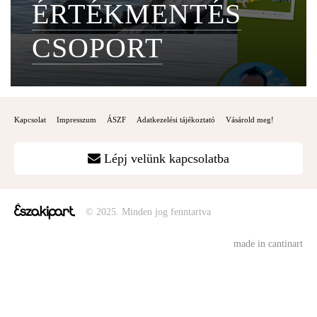
ÉRTÉKMENTÉS
CSOPORT
Kapcsolat
Impresszum
ÁSZF
Adatkezelési tájékoztató
Vásárold meg!
Lépj velünk kapcsolatba
© 2025. Minden jog fenntartva
made in cantinart