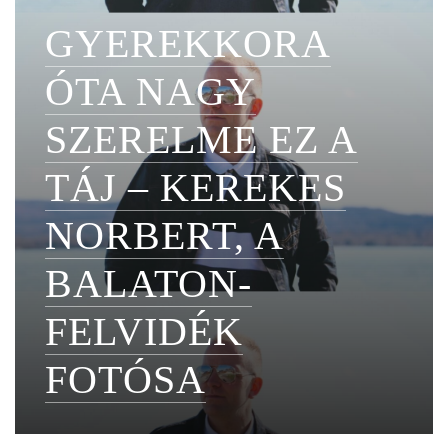
GYEREKKORA
ÓTA NAGY
SZERELME EZ A
TÁJ – KEREKES
NORBERT, A
BALATON-
FELVIDÉK
FOTÓSA