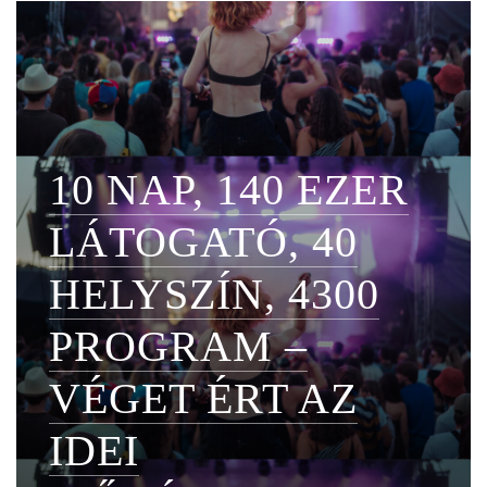
10 NAP, 140 EZER
LÁTOGATÓ, 40
HELYSZÍN, 4300
PROGRAM –
VÉGET ÉRT AZ
IDEI