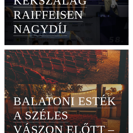
KÉKSZALAG
RAIFFEISEN
NAGYDÍJ
BALATONI ESTÉK
A SZÉLES
VÁSZON ELŐTT –