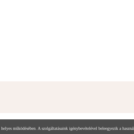
 helyes működésében. A szolgáltatásaink igénybevételével beleegyezik a haszn