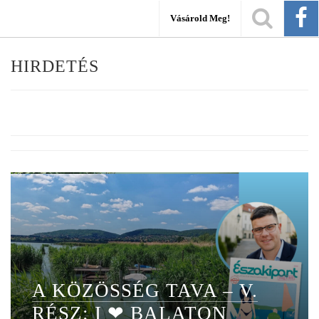
Vásárold Meg!
HIRDETÉS
A KÖZÖSSÉG TAVA – V.
RÉSZ: I ❤ BALATON