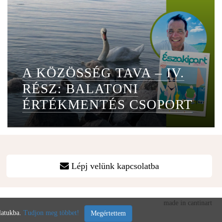
A KÖZÖSSÉG TAVA – IV.
RÉSZ: BALATONI
ÉRTÉKMENTÉS CSOPORT
Lépj velünk kapcsolatba
made in cantinart
álatukba.
Tudjon meg többet!
Megértettem