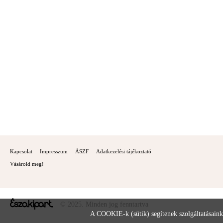
Kapcsolat
Impresszum
ÁSZF
Adatkezelési tájékoztató
Vásárold meg!
© 2025. Minden jog fenntartva
A COOKIE-k (sütik) segítenek szolgáltatásaink