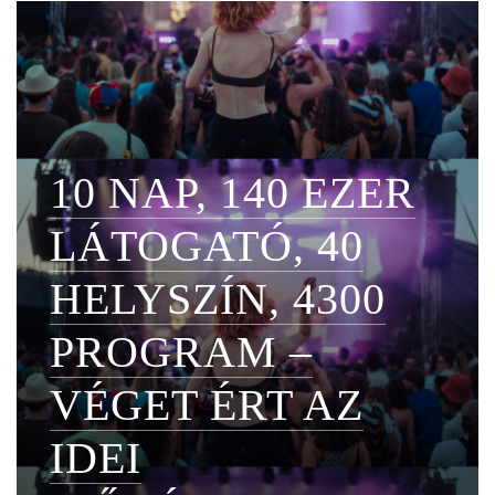
10 NAP, 140 EZER
LÁTOGATÓ, 40
HELYSZÍN, 4300
PROGRAM –
VÉGET ÉRT AZ
IDEI