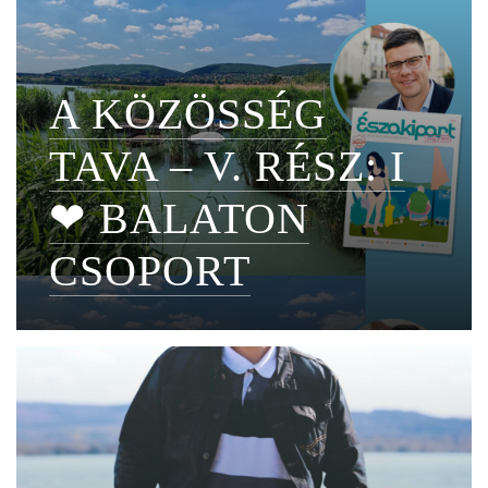
A KÖZÖSSÉG
TAVA – V. RÉSZ: I
❤ BALATON
CSOPORT