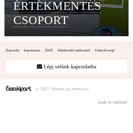
ÉRTÉKMENTÉS
CSOPORT
Kapcsolat
Impresszum
ÁSZF
Adatkezelési tájékoztató
Vásárold meg!
Lépj velünk kapcsolatba
© 2025. Minden jog fenntartva
made in cantinart