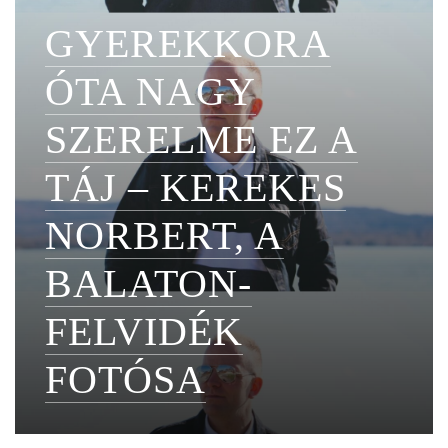
GYEREKKORA
ÓTA NAGY
SZERELME EZ A
TÁJ – KEREKES
NORBERT, A
BALATON-
FELVIDÉK
FOTÓSA