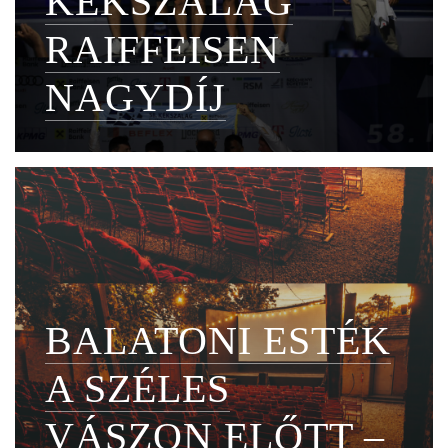
KÉKSZALAG
RAIFFEISEN
NAGYDÍJ
BALATONI ESTÉK
A SZÉLES
VÁSZON ELŐTT –