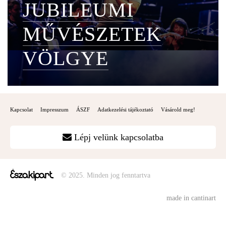
JUBILEUMI
MŰVÉSZETEK
VÖLGYE
Kapcsolat
Impresszum
ÁSZF
Adatkezelési tájékoztató
Vásárold meg!
Lépj velünk kapcsolatba
© 2025. Minden jog fenntartva
made in cantinart