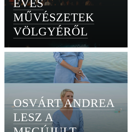
ÉVES
MŰVÉSZETEK
VÖLGYÉRŐL
OSVÁRT ANDREA
LESZ A
MEGÚJULT