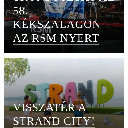
58.
KÉKSZALAGON –
AZ RSM NYERT
VISSZATÉR A
STRAND CITY!