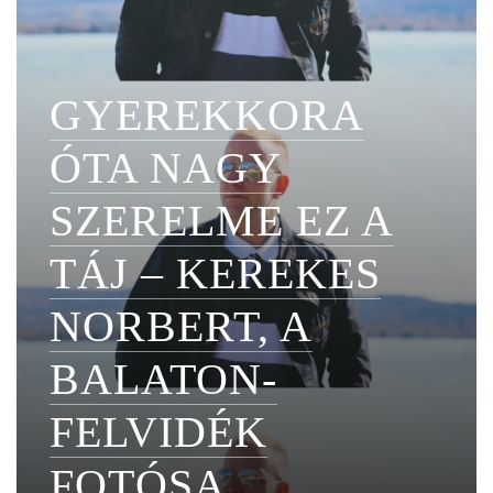
GYEREKKORA
ÓTA NAGY
SZERELME EZ A
TÁJ – KEREKES
NORBERT, A
BALATON-
FELVIDÉK
FOTÓSA