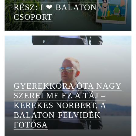
RÉSZ: I ❤ BALATON
CSOPORT
GYEREKKORA ÓTA NAGY
SZERELME EZ A TÁJ –
KEREKES NORBERT, A
BALATON-FELVIDÉK
FOTÓSA