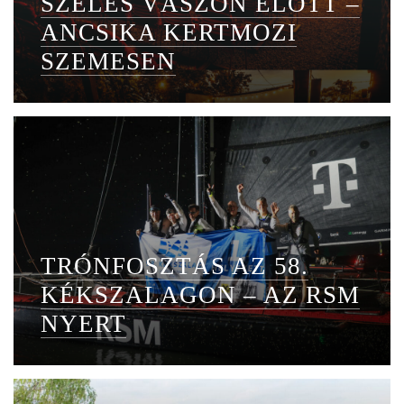
SZÉLES VÁSZON ELŐTT –
ANCSIKA KERTMOZI
SZEMESEN
TRÓNFOSZTÁS AZ 58.
KÉKSZALAGON – AZ RSM
NYERT