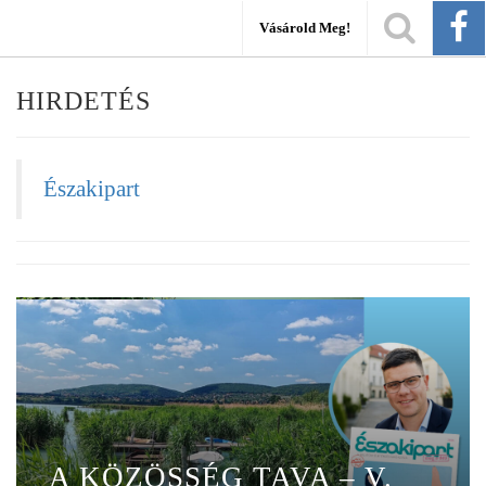
Vásárold Meg!
HIRDETÉS
Északipart
A KÖZÖSSÉG TAVA – V.