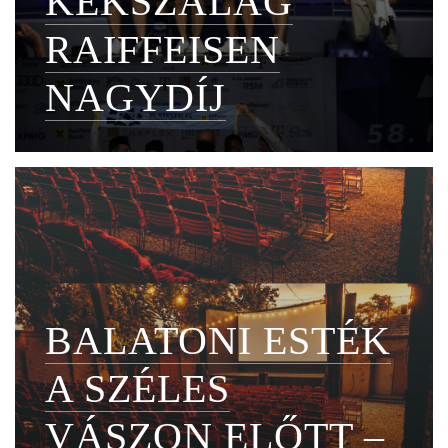
KÉKSZALAG
RAIFFEISEN
NAGYDÍJ
BALATONI ESTÉK
A SZÉLES
VÁSZON ELŐTT –