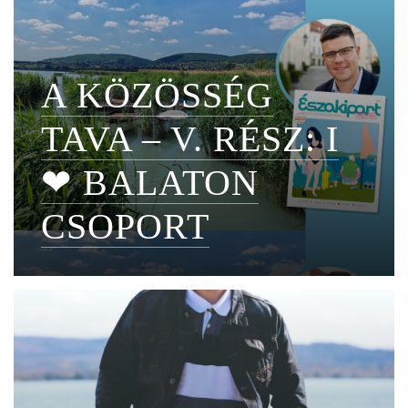
A KÖZÖSSÉG
TAVA – V. RÉSZ: I
❤ BALATON
CSOPORT