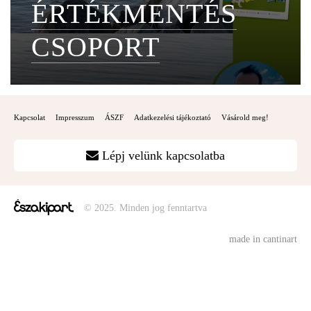
ÉRTÉKMENTÉS
CSOPORT
Kapcsolat
Impresszum
ÁSZF
Adatkezelési tájékoztató
Vásárold meg!
Lépj velünk kapcsolatba
© 2025. Minden jog fenntartva
made in cantinart