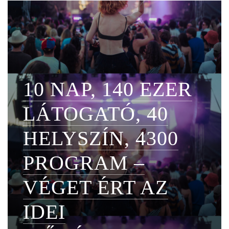
10 NAP, 140 EZER
LÁTOGATÓ, 40
HELYSZÍN, 4300
PROGRAM –
VÉGET ÉRT AZ
IDEI