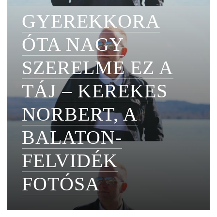
GYEREKKORA
ÓTA NAGY
SZERELME EZ A
TÁJ – KEREKES
NORBERT, A
BALATON-
FELVIDÉK
FOTÓSA