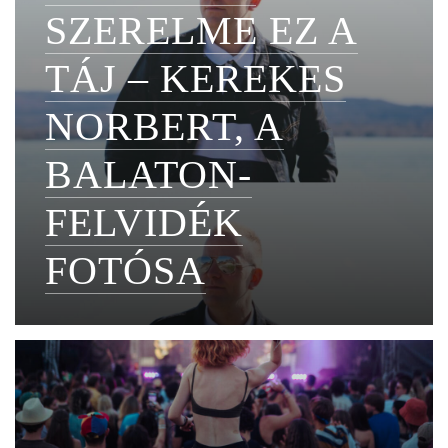
SZERELME EZ A
TÁJ – KEREKES
NORBERT, A
BALATON-
FELVIDÉK
FOTÓSA