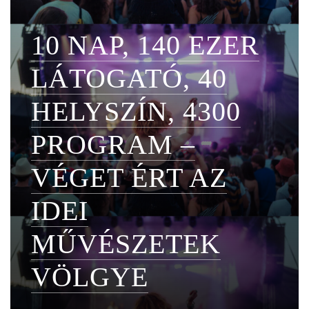
10 NAP, 140 EZER
LÁTOGATÓ, 40
HELYSZÍN, 4300
PROGRAM –
VÉGET ÉRT AZ
IDEI
MŰVÉSZETEK
VÖLGYE