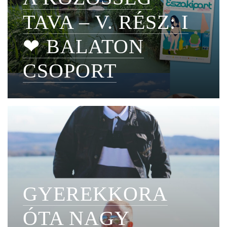
TAVA – V. RÉSZ: I
❤ BALATON
CSOPORT
GYEREKKORA
ÓTA NAGY