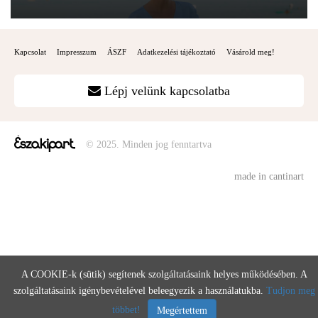
Kapcsolat
Impresszum
ÁSZF
Adatkezelési tájékoztató
Vásárold meg!
Lépj velünk kapcsolatba
© 2025. Minden jog fenntartva
made in cantinart
A COOKIE-k (sütik) segítenek szolgáltatásaink helyes működésében. A
szolgáltatásaink igénybevételével beleegyezik a használatukba.
Tudjon meg
többet!
Megértettem