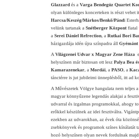
Glazzard
és a
Varga Bendegúz Quartet Kon
olyan különleges koncerteken is részt vehet it
Harcsa/Keszég/Márkos/Benkő/Pánd
i Ester
velünk tartanak a
Snétberger Központ
fiatal
a
Serei Dániel Refrection
, a
Rutkai Bori Ba
házigazdája idén újra színpadra áll
Gyémánt 
A
Világzenei Udvar x Magyar Zene Háza
e
helyszínen már biztosan ott lesz
Palya Bea é
Kamarazenekar
, a
Mordái
, a
PASO
, a
Kac
tánctérre is jut jubileimi ünneplésből, itt ad 
A Művészetek Völgye hangulata nem teljes 
magyar könnyűzene legendás alakjai a fesztivá
udvarral és izgalmas programokkal, ahogy t
erőkkel készülnek az idei fesztiválra. Vigán
ezekben az udvarokban, az évek óta közön
zsebkönyvek és programok színes kínálatát ta
hozó helyszínen olyan nevek fordulnak maj