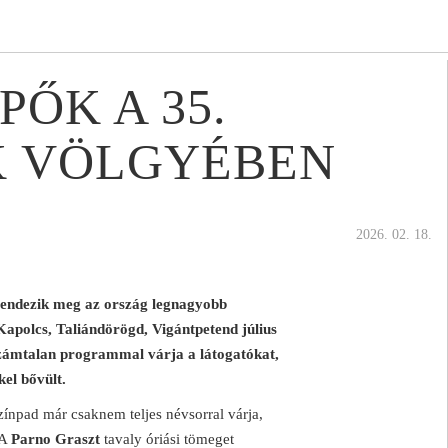
PŐK A 35.
 VÖLGYÉBEN
2026. 02. 18.
endezik meg az ország legnagyobb
 Kapolcs, Taliándörögd, Vigántpetend július
 számtalan programmal várja a látogatókat,
kel bővült.
npad már csaknem teljes névsorral várja,
 A
Parno Graszt
tavaly óriási tömeget