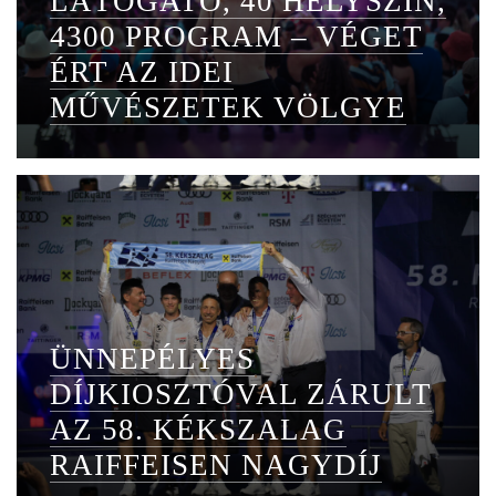
LÁTOGATÓ, 40 HELYSZÍN,
4300 PROGRAM – VÉGET
ÉRT AZ IDEI
MŰVÉSZETEK VÖLGYE
ÜNNEPÉLYES
DÍJKIOSZTÓVAL ZÁRULT
AZ 58. KÉKSZALAG
RAIFFEISEN NAGYDÍJ