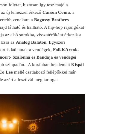
son folytat, biztosan így tesz majd a
p az új lemezzel érkező
Carson Coma
, a
mertebb zenekara a
Bagossy Brothers
ajd látható és hallható. A hip-hop rajongókat
ja az első sorokba, visszatérőként érkezik a
olcsra az
Analog Balaton.
Egyszeri
rt is láthatnak a vendégek,
FolkKArcok-
ert- Szalonna és Bandája és vendégei
ebb színpadán.
A korábban bejelentett
Kispál
Co Lee
mellé csatlakozó fellépőkkel már
e azért a fesztivál még tartogat