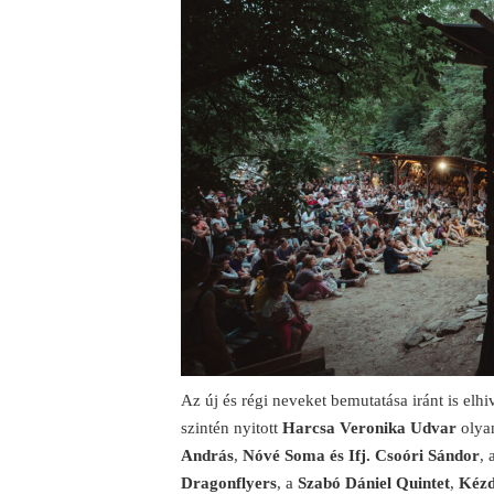
Az új és régi neveket bemutatása iránt is elhi
szintén nyitott
Harcsa Veronika Udvar
olya
András
,
Nóvé Soma és Ifj. Csoóri Sándor
, 
Dragonflyers
, a
Szabó Dániel Quintet
,
Kézd