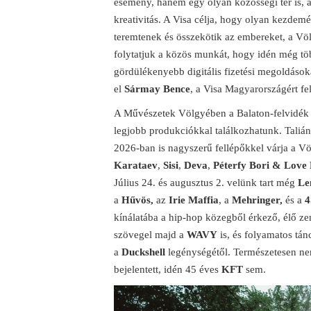
esemény, hanem egy olyan közösségi tér is, 
kreativitás. A Visa célja, hogy olyan kezde
teremtenek és összekötik az embereket, a V
folytatjuk a közös munkát, hogy idén még tö
gördülékenyebb digitális fizetési megoldáso
el
Sármay Bence
, a Visa Magyarországért fe
A Művészetek Völgyében a Balaton-felvidék c
legjobb produkciókkal találkozhatunk. Tali
2026-ban is nagyszerű fellépőkkel várja a V
Karataev
,
Sisi
,
Deva
,
Péterfy Bori & Love
Július 24. és augusztus 2. velünk tart még
Le
a
Hűvös,
az
Irie Maffia
, a
Mehringer,
és a
4
kínálatába a hip-hop közegből érkező, élő ze
szövegel majd a
WAVY
is, és folyamatos tán
a
Duckshell
legénységétől. Természetesen ne
bejelentett, idén 45 éves
KFT
sem.