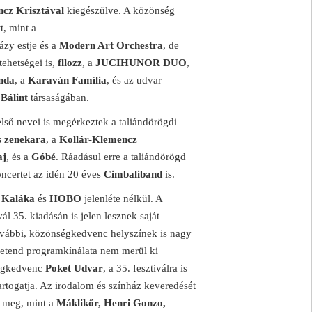
cz Krisztával
kiegészülve. A közönség
t, mint a
házy estje és a
Modern Art Orchestra
, de
 tehetségei is,
fllozz
, a
JUCIHUNOR DUO
,
nda
, a
Karaván Família
, és az udvar
Bálint
társaságában.
lső nevei is megérkeztek a taliándörögdi
s zenekara
, a
Kollár-Klemencz
aj
, és a
Góbé
. Ráadásul erre a taliándörögd
koncertet az idén 20 éves
Cimbaliband
is.
a
Kaláka
és
HOBO
jelenléte nélkül. A
l 35. kiadásán is jelen lesznek saját
ovábbi, közönségkedvenc helyszínek is nagy
tpetend programkínálata nem merül ki
ségkedvenc
Poket Udvar
, a 35. fesztiválra is
rtogatja. Az irodalom és színház keveredését
d meg, mint a
Máklikőr, Henri Gonzo,