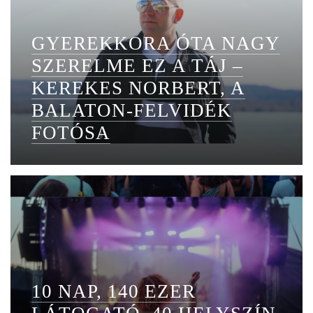
GYEREKKORA ÓTA NAGY
SZERELME EZ A TÁJ –
KEREKES NORBERT, A
BALATON-FELVIDÉK
FOTÓSA
10 NAP, 140 EZER