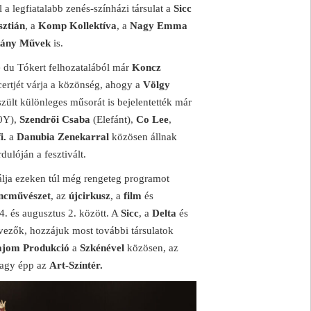
l a legfiatalabb zenés-színházi társulat a
Sicc
sztián
, a
Komp Kollektíva
, a
Nagy Emma
ány Művek
is.
 du Tókert felhozatalából már
Koncz
ertjét várja a közönség, ahogy a
Völgy
észült különleges műsorát is bejelentették már
0Y),
Szendrői Csaba
(Elefánt),
Co Lee
,
i.
a
Danubia Zenekarral
közösen állnak
ulóján a fesztivált.
lja ezeken túl még rengeteg programot
ncművészet
, az
újcirkusz
, a
film
és
24. és augusztus 2. között. A
Sicc
, a
Delta
és
vezők, hozzájuk most további társulatok
ajom Produkció
a
Szkénével
közösen, az
agy épp az
Art-Színtér.