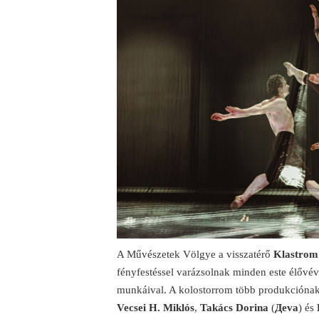
A Művészetek Völgye a visszatérő
Klastrom
fényfestéssel varázsolnak minden este élővé
munkáival. A kolostorrom több produkciónak i
Vecsei H. Miklós
,
Takács Dorina
(
Дeva
) és