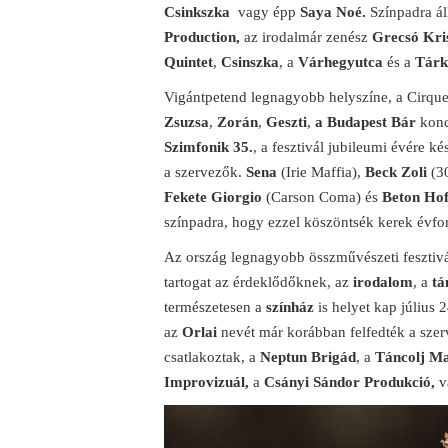
Csinkszka
vagy épp
Saya Noé.
Színpadra ál
Production,
az irodalmár zenész
Grecsó Kri
Quintet
,
Csinszka
, a
Várhegyutca
és a
Tárk
Vigántpetend legnagyobb helyszíne, a Cirque
Zsuzsa
,
Zorán
,
Geszti
,
a Budapest Bár
konc
Szimfonik 35.
, a fesztivál jubileumi évére k
a szervezők.
Sena
(Irie Maffia),
Beck Zoli
(3
Fekete
Giorgio
(Carson Coma) és
Beton Hof
színpadra, hogy ezzel köszöntsék kerek évford
Az ország legnagyobb összművészeti fesztivá
tartogat az érdeklődőknek, az
irodalom
, a
tá
természetesen a
színház
is helyet kap július 
az
Orlai
nevét már korábban felfedték a szer
csatlakoztak, a
Neptun Brigád
, a
Táncolj M
Improvizuál,
a
Csányi Sándor Produkció,
v