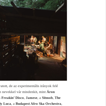
vatott, de az experimentális irányok felé
n nevekkel vár mindenkit, mint
Áron
a
Freakin’ Disco
,
Jamese
, a
Sitmob
,
The
y Luca
, a
Budapest Afro Ska Orchestra
,