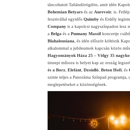
táncoltatott Taliándörögdön, amit idén Kapolc
Bohemian Betyars
és az
Aurevoir.
is. Fellé
fesztivállal egyidős
Quimby
és Erdély legis
Company
is a kapolcsi nagyszínpadon lesz m
a
Belga
és a
Punnany Massif
koncertje csábít
Blahalousiana
, és idén először költözik Kap
alkalommal a jubileumok kapcsán közös műso
Hagyományok Háza 25 – Völgy 35 nagykonc
ünnepi műsora is helyet kap az ország legsz
és a Borz
,
Elefánt
,
Dzsúdló
,
Beton Hofi.
és
szinte teljes a Panoráma Színpad programja, d
meglepetéseket a közönségének.