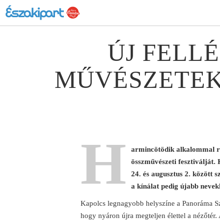
ÚJ FELLÉ
MŰVÉSZETEK
H
armincötödik alkalommal r
összművészeti fesztiválját.
24. és augusztus 2. között
a kínálat pedig újabb nevek
Kapolcs legnagyobb helyszíne a Panoráma Szí
hogy nyáron újra megteljen élettel a nézőtér.