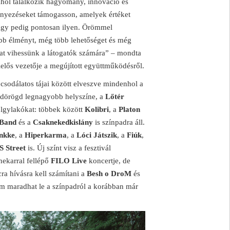
ahol találkozik hagyomány, innováció és
ményezéseket támogasson, amelyek értéket
ölgy pedig pontosan ilyen. Örömmel
bb élményt, még több lehetőséget és még
kat vihessünk a látogatók számára” – mondta
lelős vezetője a megújított együttműködésről.
sodálatos tájai között elveszve mindenhol a
ándörögd legnagyobb helyszíne, a
Lőtér
ölgylakókat: többek között
Kolibri
, a
Platon
 Band
és a
Csaknekedkislány
is színpadra áll.
nkke
, a
Hiperkarma
, a
Lóci Játszik
, a
Fiúk
,
S Street
is. Új színt visz a fesztivál
nekarral fellépő
FILO Live
koncertje, de
cra hívásra kell számítani a
Besh o DroM
és
m maradhat le a színpadról a korábban már