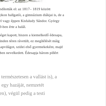
ndították el: az 1817– 1819 között
kon hallgatói, a gimnázium diákjai is, de a
niel vagy éppen Kisfaludy Sándor. György
-ben érte a halál.
get kapott, hiszen a kiemelkedő édesapa,
nden téren rávetült, ez megítélését máig
apvilágot, szülei első gyermekeként, majd
en nevelkedett. Édesapja három pillért
természetesen a vallást is), a
 egy hazáját, nemzetét
n), végül pedig a testi