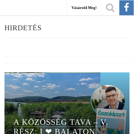
Vásárold Meg!
HIRDETÉS
A KÖZÖSSÉG TAVA – V.
RÉSZ: I ❤ BALATON