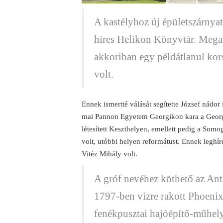
A kastélyhoz új épületszárnyat é
híres Helikon Könyvtár. Megal
akkoriban egy példátlanul kors
volt.
Ennek ismertté válását segítette József nádor 
mai Pannon Egyetem Georgikon kara a Georgi
létesített Keszthelyen, emellett pedig a Som
volt, utóbbi helyen reformátust. Ennek leghír
Vitéz Mihály volt.
A gróf nevéhez köthető az Anto
1797-ben vízre rakott Phoenix 
fenékpusztai hajóépítő-műhely