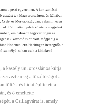
atott a pesti egyetemen. A kor szokásai
öbb utazást tett Magyarországon, és Itáliában
et), Cseh- és Morvaországban, valamint ezen
tt el. Több latin nyelvű kötete is megjelent.
iumban, em habozott fegyvert fogni az
rgensek között ő is ott volt, mégpedig a
ephine Hohenzollern-Hechingen hercegnőt, e
óf személyét sokan csak a költekező
s, a kastély ún. oroszlános kútja
 szervezte meg a tűzoltóságot a
 töltést és hidat építtetett a
án, és ő emeltette
gét, a Csillagvárat is, amely