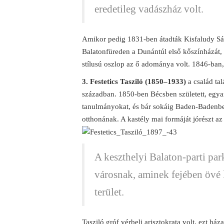
eredetileg vadászház volt.
Amikor pedig 1831-ben átadták Kisfaludy 
Balatonfüreden a Dunántúl első kőszínházát, a
stílusú oszlop az ő adománya volt. 1846-ban
3. Festetics Tasziló (1850–1933)
a család tal
században. 1850-ben Bécsben született, egyará
tanulmányokat, és bár sokáig Baden-Badenben 
otthonának. A kastély mai formáját jórészt az 
A keszthelyi Balaton-parti par
városnak, aminek fejében övé le
terület.
Tasziló gróf vérbeli arisztokrata volt, ezt ház