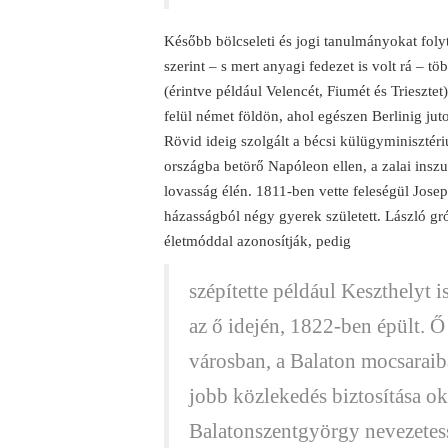
Később bölcseleti és jogi tanulmányokat folyt
szerint – s mert anyagi fedezet is volt rá – t
(érintve például Velencét, Fiumét és Trieszt
felül német földön, ahol egészen Berlinig juto
Rövid ideig szolgált a bécsi külügyminisztér
országba betörő Napóleon ellen, a zalai inszu
lovasság élén. 1811-ben vette feleségül Jos
házasságból négy gyerek született. László gr
életmóddal azonosítják, pedig
szépítette például Keszthelyt i
az ő idején, 1822-ben épült. Ő
városban, a Balaton mocsaraiban
jobb közlekedés biztosítása ok
Balatonszentgyörgy nevezetessé