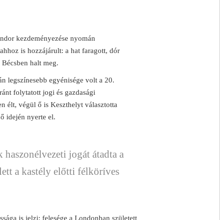
Sándor kezdeményezése nyomán
hhoz is hozzájárult: a hat faragott, dór
, Bécsben halt meg.
án legszínesebb egyénisége volt a 20.
nt folytatott jogi és gazdasági
élt, végül ő is Keszthelyt választotta
ő idején nyerte el.
k haszonélvezeti jogát átadta a
tt a kastély előtti félköríves
assága is jelzi: felesége a Londonban született