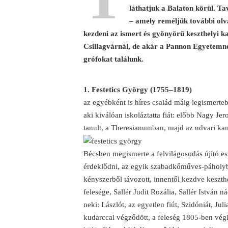
láthatjuk a Balaton körül. Ta
– amely reméljük további olva
kezdeni az ismert és gyönyörű keszthelyi k
Csillagvárnál, de akár a Pannon Egyetemnél 
grófokat találunk.
1. Festetics György (1755–1819)
az egyébként is híres család máig legismerteb
aki kiválóan iskoláztatta fiát: előbb Nagy Je
tanult, a Theresianumban, majd az udvari kam
Bécsben megismerte a felvilágosodás újító esz
érdeklődni, az egyik szabadkőműves-páholyba 
kényszerből távozott, innentől kezdve keszthe
felesége, Sallér Judit Rozália, Sallér István 
neki: Lászlót, az egyetlen fiút, Szidóniát, Ju
kudarccal végződött, a feleség 1805-ben végle