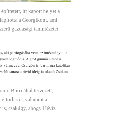
píttetett, itt kapott helyet a
apította a Georgikont, ami
zerű gazdasági tanintézetet
is, aki pártfogásába vette az intézményt – a
kon jogutódja. A gróf gimnáziumot is
ogy vármegyei Csurgón is: bár maga katolikus
esebb tanára a rövid ideig itt oktató Csokonai
nio Borri által tervezett,
vitorlás is, valamint a
 is, csakúgy, ahogy Hévíz