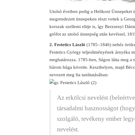
Utolsó éveiben pedig a Helikoni Ünnepeket i
megrendezett ünnepeken részt vettek a Georgi
korszak szellemi elitje is, így Berzsenyi Dá
grófot az utolsó ünnepség után kevéssel, 1819
2. Festetics László
(1785–1846) nehéz öröksé
Festetics György teljesítményének árnyéka mi
meghatározza. 1785-ben, Ságon látta meg a n
három húga követte. Keszthelyen, majd Bécsb
nevezett meg fia taníttatásában:
Az erkölcsi nevelést (beleértve 
társadalmi hasznosságot (hogy
szolgáló, tevékeny ember legye
nevelést.