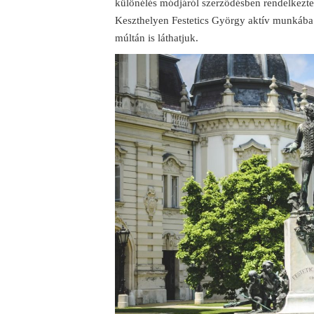
különélés módjáról szerződésben rendelkeztek
Keszthelyen Festetics György aktív munkába
múltán is láthatjuk.