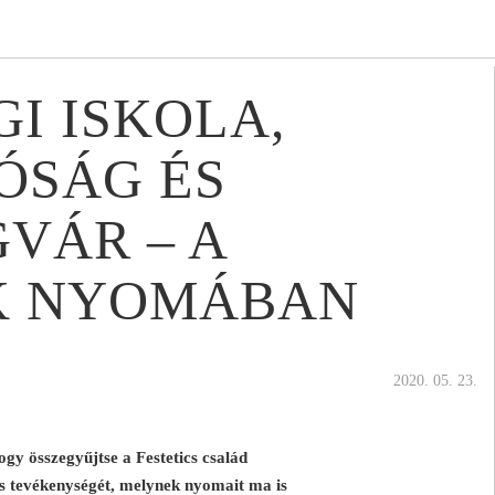
I ISKOLA,
ÓSÁG ÉS
VÁR – A
K NYOMÁBAN
2020. 05. 23.
ogy összegyűjtse a Festetics család
és tevékenységét, melynek nyomait ma is