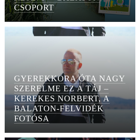
CSOPORT
GYEREKKORA ÓTA NAGY
SZERELME EZ A TÁJ –
KEREKES NORBERT, A
BALATON-FELVIDÉK
FOTÓSA