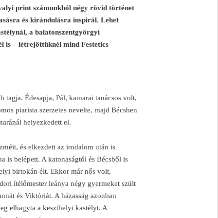
valyi print számunkból négy rövid történet
sásra és kirándulásra inspirál. Lehet
astélynál, a balatonszentgyörgyi
is – létrejöttüknél mind Festetics
b tagja. Édesapja, Pál, kamarai tanácsos volt,
romos piarista szerzetes nevelte, majd Bécsben
aránál helyezkedett el.
méit, és elkezdett az irodalom után is
is belépett. A katonaságtól és Bécsből is
lyi birtokán élt. Ekkor már nős volt,
nádori ítélőmester leánya négy gyermeket szült
liannát és Viktóriát. A házasság azonban
g elhagyta a keszthelyi kastélyt. A