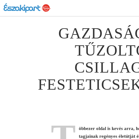
GAZDASÁG
TŰZOLT
CSILLAG
FESTETICSE
T
öbbezer oldal is kevés arra, h
tagjainak regényes életútját 