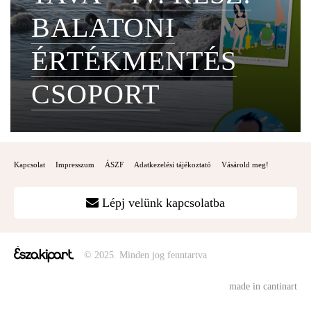
BALATONI
ÉRTÉKMENTÉS
CSOPORT
Kapcsolat
Impresszum
ÁSZF
Adatkezelési tájékoztató
Vásárold meg!
Lépj velünk kapcsolatba
© 2025. Minden jog fenntartva
made in cantinart