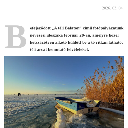
2026. 03. 04.
B
efejeződött „A téli Balaton” című fotópályázatunk
nevezési időszaka február 28-án, amelyre közel
kétszázötven alkotó küldött be a tó ritkán látható,
téli arcát bemutató felvételeket.