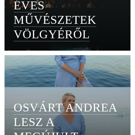
ÉVES
MŰVÉSZETEK
VÖLGYÉRŐL
OSVÁRT ANDREA
LESZ A