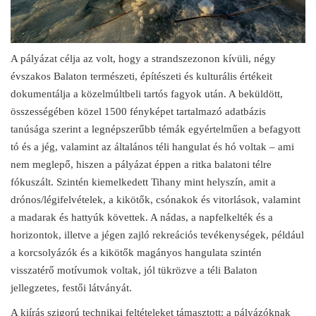
A pályázat célja az volt, hogy a strandszezonon kívüli, négy
évszakos Balaton természeti, építészeti és kulturális értékeit
dokumentálja a közelmúltbeli tartós fagyok után. A beküldött,
összességében közel 1500 fényképet tartalmazó adatbázis
tanúsága szerint a legnépszerűbb témák egyértelműen a befagyott
tó és a jég, valamint az általános téli hangulat és hó voltak – ami
nem meglepő, hiszen a pályázat éppen a ritka balatoni télre
fókuszált. Szintén kiemelkedett Tihany mint helyszín, amit a
drónos/légifelvételek, a kikötők, csónakok és vitorlások, valamint
a madarak és hattyúk követtek. A nádas, a napfelkelték és a
horizontok, illetve a jégen zajló rekreációs tevékenységek, például
a korcsolyázók és a kikötők magányos hangulata szintén
visszatérő motívumok voltak, jól tükrözve a téli Balaton
jellegzetes, festői látványát.
A kiírás szigorú technikai feltételeket támasztott: a pályázóknak