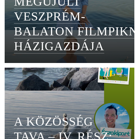
MEGÚJULT
VESZPRÉM-
BALATON FILMPIKN
HÁZIGAZDÁJA
A KÖZÖSSÉG
TAVA – IV. RÉSZ: