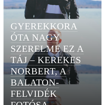
GYEREKKORA
ÓTA NAGY
SZERELME EZ A
TÁJ – KEREKES
NORBERT, A
BALATON-
FELVIDÉK
FOTÓSA