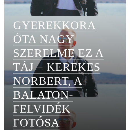
GYEREKKORA
ÓTA NAGY
SZERELME EZ A
TÁJ – KEREKES
NORBERT, A
BALATON-
FELVIDÉK
FOTÓSA