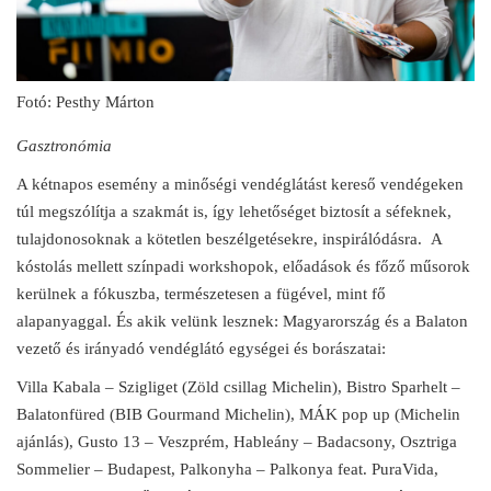
Fotó: Pesthy Márton
Gasztronómia
A kétnapos esemény a minőségi vendéglátást kereső vendégeken
túl megszólítja a szakmát is, így lehetőséget biztosít a séfeknek,
tulajdonosoknak a kötetlen beszélgetésekre, inspirálódásra. A
kóstolás mellett színpadi workshopok, előadások és főző műsorok
kerülnek a fókuszba, természetesen a fügével, mint fő
alapanyaggal. És akik velünk lesznek: Magyarország és a Balaton
vezető és irányadó vendéglátó egységei és borászatai:
Villa Kabala – Szigliget (Zöld csillag Michelin), Bistro Sparhelt –
Balatonfüred (BIB Gourmand Michelin), MÁK pop up (Michelin
ajánlás), Gusto 13 – Veszprém, Hableány – Badacsony, Osztriga
Sommelier – Budapest, Palkonyha – Palkonya feat. PuraVida,