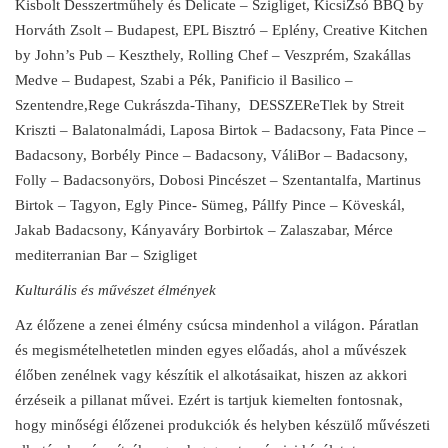
Kisbolt Desszertműhely és Delicate – Szigliget, KicsiZsó BBQ by
Horváth Zsolt – Budapest, EPL Bisztró – Eplény, Creative Kitchen
by John’s Pub – Keszthely, Rolling Chef – Veszprém, Szakállas
Medve – Budapest, Szabi a Pék, Panificio il Basilico –
Szentendre,Rege Cukrászda-Tihany, DESSZEReTlek by Streit
Kriszti – Balatonalmádi, Laposa Birtok – Badacsony, Fata Pince –
Badacsony, Borbély Pince – Badacsony, VáliBor – Badacsony,
Folly – Badacsonyörs, Dobosi Pincészet – Szentantalfa, Martinus
Birtok – Tagyon, Egly Pince- Sümeg, Pállfy Pince – Köveskál,
Jakab Badacsony, Kányaváry Borbirtok – Zalaszabar, Mérce
mediterranian Bar – Szigliget
Kulturális és művészet élmények
Az élőzene a zenei élmény csúcsa mindenhol a világon. Páratlan
és megismételhetetlen minden egyes előadás, ahol a művészek
élőben zenélnek vagy készítik el alkotásaikat, hiszen az akkori
érzéseik a pillanat művei. Ezért is tartjuk kiemelten fontosnak,
hogy minőségi élőzenei produkciók és helyben készülő művészeti