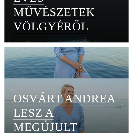
MŰVÉSZETEK
VÖLGYÉRŐL
OSVÁRT ANDREA
LESZ A
MEGÚJULT