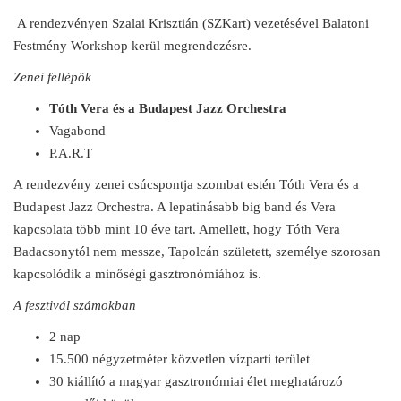
A rendezvényen Szalai Krisztián (SZKart) vezetésével Balatoni
Festmény Workshop kerül megrendezésre.
Zenei fellépők
Tóth Vera és a Budapest Jazz Orchestra
Vagabond
P.A.R.T
A rendezvény zenei csúcspontja szombat estén Tóth Vera és a
Budapest Jazz Orchestra. A lepatinásabb big band és Vera
kapcsolata több mint 10 éve tart. Amellett, hogy Tóth Vera
Badacsonytól nem messze, Tapolcán született, személye szorosan
kapcsolódik a minőségi gasztronómiához is.
A fesztivál számokban
2 nap
15.500 négyzetméter közvetlen vízparti terület
30 kiállító a magyar gasztronómiai élet meghatározó