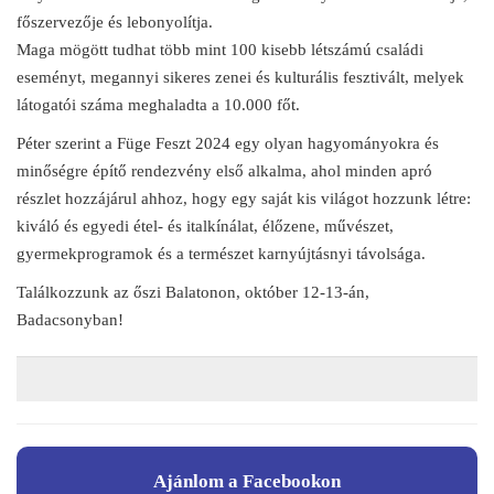
főszervezője és lebonyolítja.
Maga mögött tudhat több mint 100 kisebb létszámú családi
eseményt, megannyi sikeres zenei és kulturális fesztivált, melyek
látogatói száma meghaladta a 10.000 főt.
Péter szerint a Füge Feszt 2024 egy olyan hagyományokra és
minőségre építő rendezvény első alkalma, ahol minden apró
részlet hozzájárul ahhoz, hogy egy saját kis világot hozzunk létre:
kiváló és egyedi étel- és italkínálat, élőzene, művészet,
gyermekprogramok és a természet karnyújtásnyi távolsága.
Találkozzunk az őszi Balatonon, október 12-13-án,
Badacsonyban!
Ajánlom a Facebookon