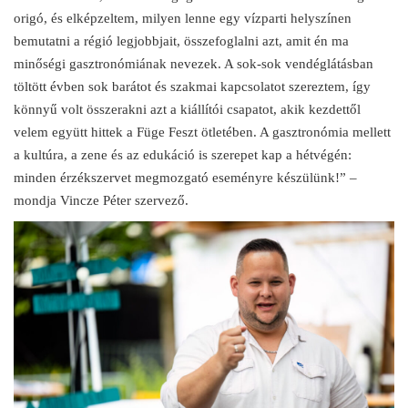
origó, és elképzeltem, milyen lenne egy vízparti helyszínen
bemutatni a régió legjobbjait, összefoglalni azt, amit én ma
minőségi gasztronómiának nevezek. A sok-sok vendéglátásban
töltött évben sok barátot és szakmai kapcsolatot szereztem, így
könnyű volt összerakni azt a kiállítói csapatot, akik kezdettől
velem együtt hittek a Füge Feszt ötletében. A gasztronómia mellett
a kultúra, a zene és az edukáció is szerepet kap a hétvégén:
minden érzékszervet megmozgató eseményre készülünk!” –
mondja Vincze Péter szervező.