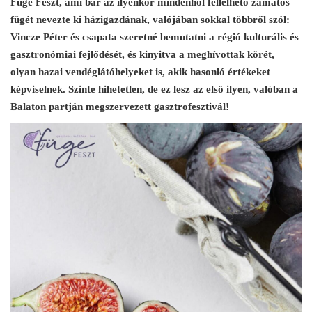
Füge Feszt, ami bár az ilyenkor mindenhol fellelhető zamatos
fügét nevezte ki házigazdának, valójában sokkal többről szól:
Vincze Péter és csapata szeretné bemutatni a régió kulturális és
gasztronómiai fejlődését, és kinyitva a meghívottak körét,
olyan hazai vendéglátóhelyeket is, akik hasonló értékeket
képviselnek. Szinte hihetetlen, de ez lesz az első ilyen, valóban a
Balaton partján megszervezett gasztrofesztivál!