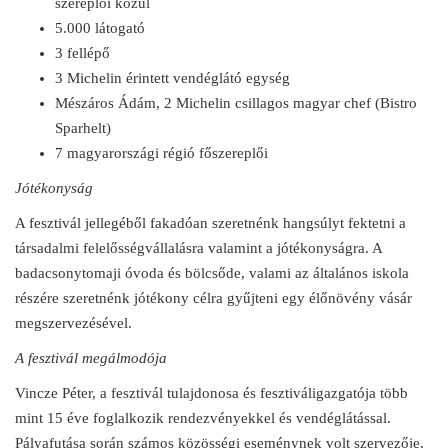
szereplői közül
5.000 látogató
3 fellépő
3 Michelin érintett vendéglátó egység
Mészáros Ádám, 2 Michelin csillagos magyar chef (Bistro
Sparhelt)
7 magyarországi régió főszereplői
Jótékonyság
A fesztivál jellegéből fakadóan szeretnénk hangsúlyt fektetni a
társadalmi felelősségvállalásra valamint a jótékonyságra. A
badacsonytomaji óvoda és bölcsőde, valami az általános iskola
részére szeretnénk jótékony célra gyűjteni egy élőnövény vásár
megszervezésével.
A fesztivál megálmodója
Vincze Péter, a fesztivál tulajdonosa és fesztiváligazgatója több
mint 15 éve foglalkozik rendezvényekkel és vendéglátással.
Pályafutása során számos közösségi eseménynek volt szervezője,