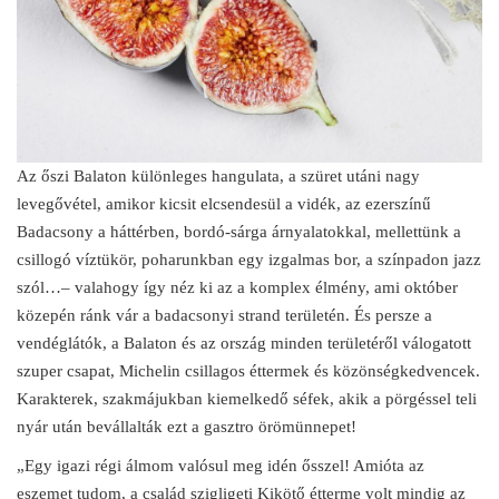
Az őszi Balaton különleges hangulata, a szüret utáni nagy
levegővétel, amikor kicsit elcsendesül a vidék, az ezerszínű
Badacsony a háttérben, bordó-sárga árnyalatokkal, mellettünk a
csillogó víztükör, poharunkban egy izgalmas bor, a színpadon jazz
szól…– valahogy így néz ki az a komplex élmény, ami október
közepén ránk vár a badacsonyi strand területén. És persze a
vendéglátók, a Balaton és az ország minden területéről válogatott
szuper csapat, Michelin csillagos éttermek és közönségkedvencek.
Karakterek, szakmájukban kiemelkedő séfek, akik a pörgéssel teli
nyár után bevállalták ezt a gasztro örömünnepet!
„Egy igazi régi álmom valósul meg idén ősszel! Amióta az
eszemet tudom, a család szigligeti Kikötő étterme volt mindig az