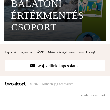
BALATONI
ÉRTÉKMENTÉS
CSOPORT
Kapcsolat
Impresszum
ÁSZF
Adatkezelési tájékoztató
Vásárold meg!
Lépj velünk kapcsolatba
© 2025. Minden jog fenntartva
made in cantinart