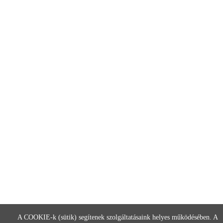
A COOKIE-k (sütik) segítenek szolgáltatásaink helyes működésében. A