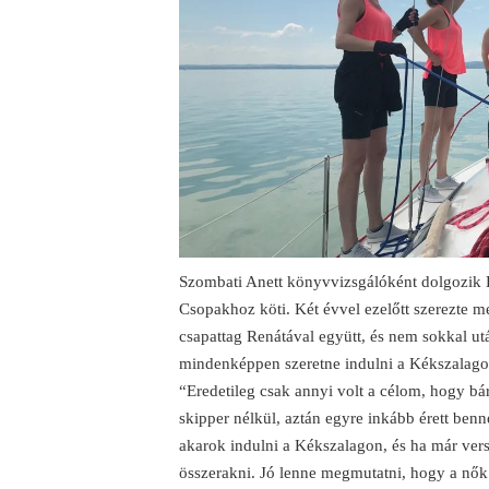
Szombati Anett könyvvizsgálóként dolgozik 
Csopakhoz köti. Két évvel ezelőtt szerezte me
csapattag Renátával együtt, és nem sokkal utá
mindenképpen szeretne indulni a Kékszalago
“Eredetileg csak annyi volt a célom, hogy b
skipper nélkül, aztán egyre inkább érett ben
akarok indulni a Kékszalagon, és ha már vers
összerakni. Jó lenne megmutatni, hogy a nők