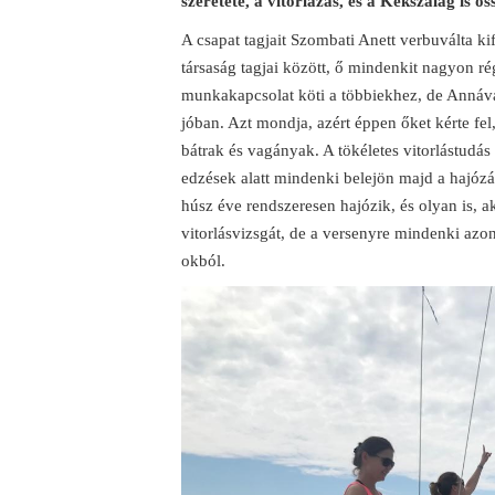
szeretete, a vitorlázás, és a Kékszalag is ös
A csapat tagjait Szombati Anett verbuválta kif
társaság tagjai között, ő mindenkit nagyon ré
munkakapcsolat köti a többiekhez, de Annával
jóban. Azt mondja, azért éppen őket kérte fel
bátrak és vagányak. A tökéletes vitorlástudá
edzések alatt mindenki belejön majd a hajózás
húsz éve rendszeresen hajózik, és olyan is, aki
vitorlásvizsgát, de a versenyre mindenki az
okból.