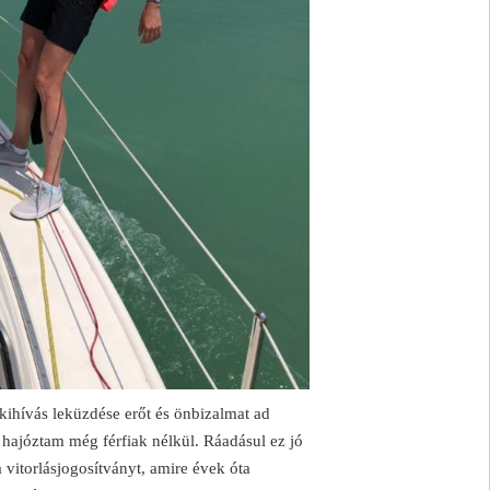
ihívás leküzdése erőt és önbizalmat ad
hajóztam még férfiak nélkül. Ráadásul ez jó
 vitorlásjogosítványt, amire évek óta