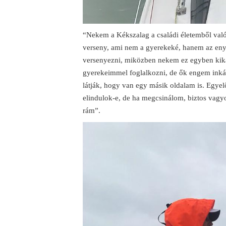
“Nekem a Kékszalag a családi életemből való 
verseny, ami nem a gyerekeké, hanem az enyé
versenyezni, miközben nekem ez egyben kika
gyerekeimmel foglalkozni, de ők engem inká
látják, hogy van egy másik oldalam is. Egyel
elindulok-e, de ha megcsinálom, biztos vag
rám”.