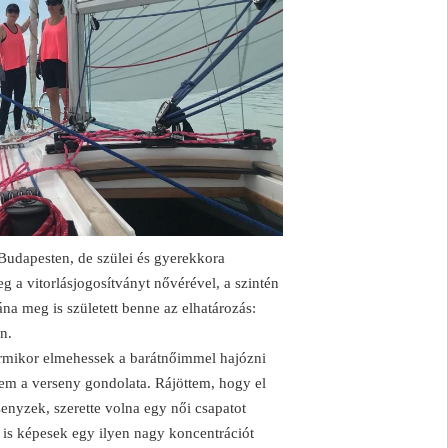
Budapesten, de szülei és gyerekkora
g a vitorlásjogosítványt nővérével, a szintén
na meg is született benne az elhatározás:
n.
ármikor elmehessek a barátnőimmel hajózni
nem a verseny gondolata. Rájöttem, hogy el
enyzek, szerette volna egy női csapatot
 is képesek egy ilyen nagy koncentrációt