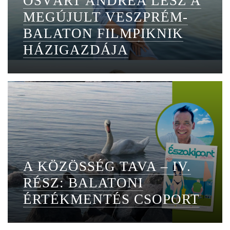
OSVÁRT ANDREA LESZ A
MEGÚJULT VESZPRÉM-
BALATON FILMPIKNIK
HÁZIGAZDÁJA
A KÖZÖSSÉG TAVA – IV.
RÉSZ: BALATONI
ÉRTÉKMENTÉS CSOPORT