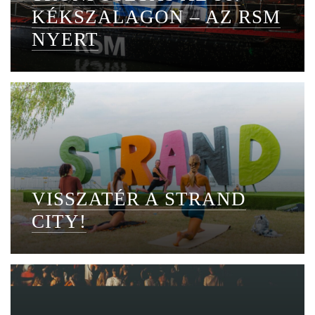
KÉKSZALAGON – AZ RSM
NYERT
VISSZATÉR A STRAND
CITY!