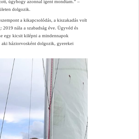
zott, úgyhogy azonnal igent mondtam.” –
ületen dolgozik.
 szempont a kikapcsolódás, a kiszakadás volt
: 2019 nála a szabadság éve. Ügyvéd és
ne egy kicsit kilépni a mindennapok
, aki háziorvosként dolgozik, gyerekei