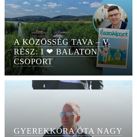
A KÖZÖSSÉG TAVA – V.
RÉSZ: I ❤ BALATON
CSOPORT
GYEREKKORA ÓTA NAGY