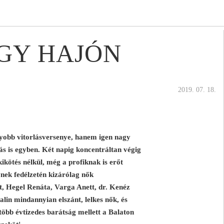
GY HAJÓN
2019. 07. 18.
obb vitorlásversenye, hanem igen nagy
vás is egyben. Két napig koncentráltan végig
kikötés nélkül, még a profiknak is erőt
ynek fedélzetén kizárólag nők
t, Hegel Renáta, Varga Anett, dr. Kenéz
lin mindannyian elszánt, lelkes nők, és
több évtizedes barátság mellett a Balaton