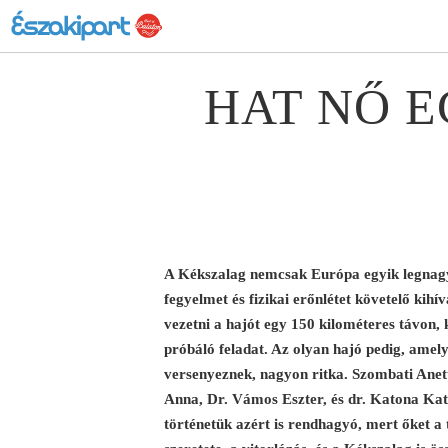
HAT NŐ E
A Kékszalag nemcsak Európa egyik legnagy
fegyelmet és fizikai erőnlétet követelő kihí
vezetni a hajót egy 150 kilométeres távon, 
próbáló feladat. Az olyan hajó pedig, amel
versenyeznek, nagyon ritka. Szombati Anet
Anna, Dr. Vámos Eszter, és dr. Katona Kata
történetük azért is rendhagyó, mert őket a 