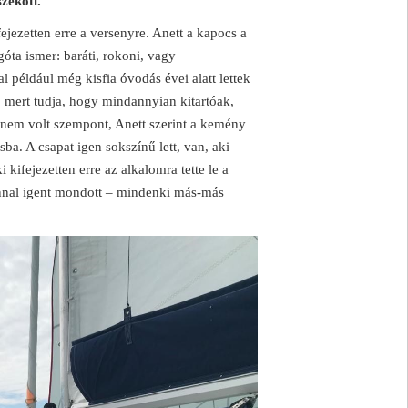
szeköti.
ejezetten erre a versenyre. Anett a kapocs a
góta ismer: baráti, rokoni, vagy
 például még kisfia óvodás évei alatt lettek
, mert tudja, hogy mindannyian kitartóak,
s nem volt szempont, Anett szerint a kemény
ba. A csapat igen sokszínű lett, van, aki
 kifejezetten erre az alkalomra tette le a
onnal igent mondott – mindenki más-más