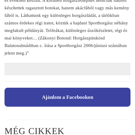
es években készült. A korabeli horgászbotépítés nemcsak nádból
készítettek ragasztott botokat, hanem akácfából vagy más kemény
fából is. Láthattunk egy különleges horgászládát, a tárlókban
számos érdekes régi iratot, köztük a hajdani Sporthorgász néhány
megfakult példányát. Trófeákat, különleges úszókészletet, régi és
mai könyveket… (Zákonyi Botond: Horgászpünkösd
Balatonalmádiban c. írása a Sporthorgász 2006/júniusi számában
jelent meg.)”
Ajánlom a Facebookon
MÉG CIKKEK