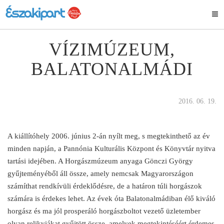
VÍZIMÚZEUM,
BALATONALMÁDI
2016. 06. 19.
A kiállítóhely 2006. június 2-án nyílt meg, s megtekinthető az év
minden napján, a Pannónia Kulturális Központ és Könyvtár nyitva
tartási idejében. A Horgászmúzeum anyaga Gönczi György
gyűjteményéből áll össze, amely nemcsak Magyarországon
számíthat rendkívüli érdeklődésre, de a határon túli horgászok
számára is érdekes lehet. Az évek óta Balatonalmádiban élő kiváló
horgász és ma jól prosperáló horgászboltot vezető üzletember
olyan relikviákat gyűjtött össze, amelyek megtekintéséért érdemes