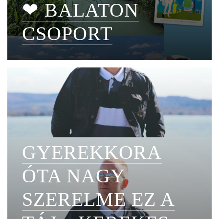
❤ BALATON
CSOPORT
GYEREKKORA
ÓTA NAGY
SZERELME EZ A