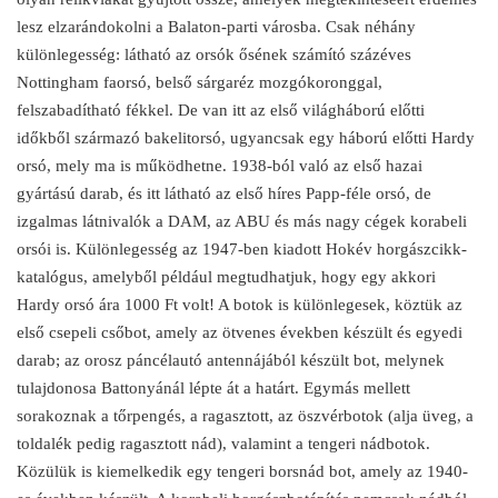
lesz elzarándokolni a Balaton-parti városba. Csak néhány
különlegesség: látható az orsók ősének számító százéves
Nottingham faorsó, belső sárgaréz mozgókoronggal,
felszabadítható fékkel. De van itt az első világháború előtti
időkből származó bakelitorsó, ugyancsak egy háború előtti Hardy
orsó, mely ma is működhetne. 1938-ból való az első hazai
gyártású darab, és itt látható az első híres Papp-féle orsó, de
izgalmas látnivalók a DAM, az ABU és más nagy cégek korabeli
orsói is. Különlegesség az 1947-ben kiadott Hokév horgászcikk-
katalógus, amelyből például megtudhatjuk, hogy egy akkori
Hardy orsó ára 1000 Ft volt! A botok is különlegesek, köztük az
első csepeli csőbot, amely az ötvenes években készült és egyedi
darab; az orosz páncélautó antennájából készült bot, melynek
tulajdonosa Battonyánál lépte át a határt. Egymás mellett
sorakoznak a tőrpengés, a ragasztott, az öszvérbotok (alja üveg, a
toldalék pedig ragasztott nád), valamint a tengeri nádbotok.
Közülük is kiemelkedik egy tengeri borsnád bot, amely az 1940-