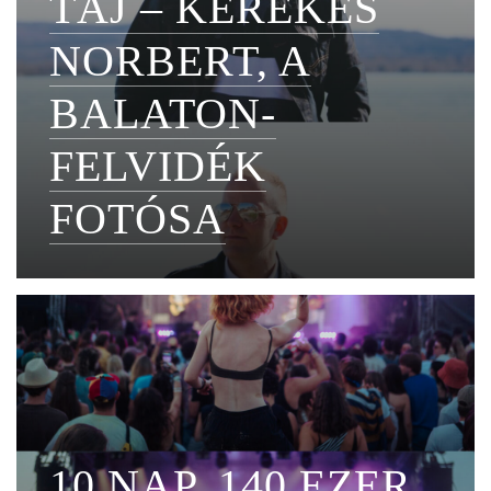
TÁJ – KEREKES
NORBERT, A
BALATON-
FELVIDÉK
FOTÓSA
10 NAP, 140 EZER