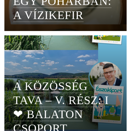
EGY POHÁRBAN:
A VÍZIKEFIR
A KÖZÖSSÉG
TAVA – V. RÉSZ: I
❤ BALATON
CSOPORT