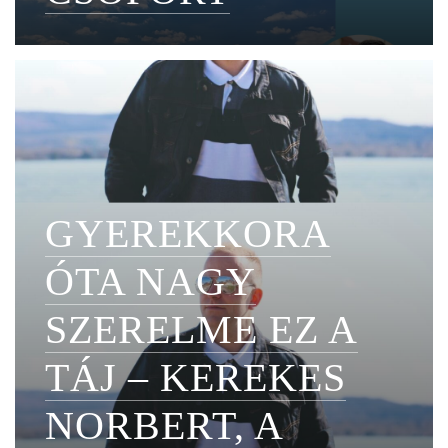
GYEREKKORA
ÓTA NAGY
SZERELME EZ A
TÁJ – KEREKES
NORBERT, A