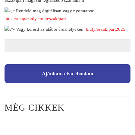
Északipart magazin legfrissebb számában!
R
endeld meg digitálisan vagy nyomtatva:
https://magazinly.com/eszakipart
Vagy keresd az alábbi árushelyeken:
bit.ly/eszakipart2025
Ajánlom a Facebookon
MÉG CIKKEK