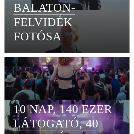
BALATON-
FELVIDÉK
FOTÓSA
10 NAP, 140 EZER
LÁTOGATÓ, 40