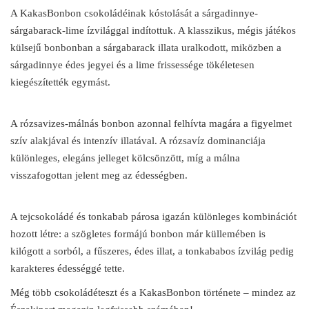
A KakasBonbon csokoládéinak kóstolását a sárgadinnye-
sárgabarack-lime ízvilággal indítottuk. A klasszikus, mégis játékos
külsejű bonbonban a sárgabarack illata uralkodott, miközben a
sárgadinnye édes jegyei és a lime frissessége tökéletesen
kiegészítették egymást.
A rózsavizes-málnás bonbon azonnal felhívta magára a figyelmet
szív alakjával és intenzív illatával. A rózsavíz dominanciája
különleges, elegáns jelleget kölcsönzött, míg a málna
visszafogottan jelent meg az édességben.
A tejcsokoládé és tonkabab párosa igazán különleges kombinációt
hozott létre: a szögletes formájú bonbon már küllemében is
kilógott a sorból, a fűszeres, édes illat, a tonkababos ízvilág pedig
karakteres édességgé tette.
Még több csokoládéteszt és a KakasBonbon története – mindez az