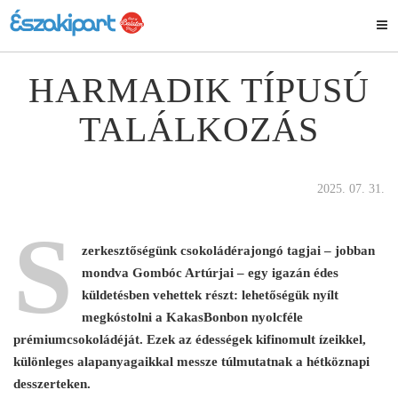
HARMADIK TÍPUSÚ
TALÁLKOZÁS
2025. 07. 31.
S
zerkesztőségünk csokoládérajongó tagjai – jobban
mondva Gombóc Artúrjai – egy igazán édes
küldetésben vehettek részt: lehetőségük nyílt
megkóstolni a KakasBonbon nyolcféle
prémiumcsokoládéját. Ezek az édességek kifinomult ízeikkel,
különleges alapanyagaikkal messze túlmutatnak a hétköznapi
desszerteken.