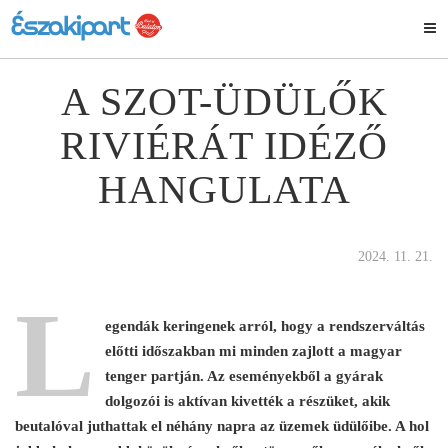
A SZOT-ÜDÜLŐK
RIVIÉRÁT IDÉZŐ
HANGULATA
2024. 11. 21.
L
egendák keringenek arról, hogy a rendszerváltás
előtti időszakban mi minden zajlott a magyar
tenger partján. Az eseményekből a gyárak
dolgozói is aktívan kivették a részüket, akik
beutalóval juthattak el néhány napra az üzemek üdülőibe. A hol