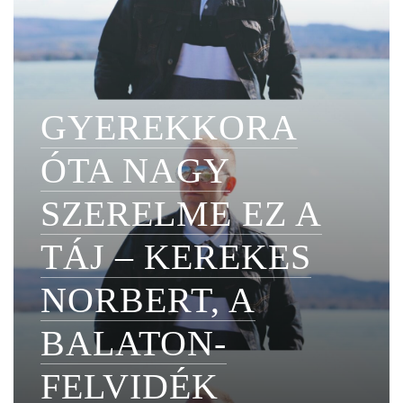
GYEREKKORA
ÓTA NAGY
SZERELME EZ A
TÁJ – KEREKES
NORBERT, A
BALATON-
FELVIDÉK