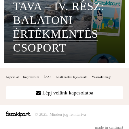
TAVA – IV. RÉSZ:
BALATONI
ÉRTÉKMENTÉS
CSOPORT
Kapcsolat
Impresszum
ÁSZF
Adatkezelési tájékoztató
Vásárold meg!
Lépj velünk kapcsolatba
© 2025. Minden jog fenntartva
made in cantinart