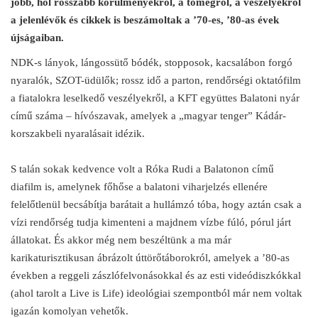
jobb, hol rosszabb körülményekről, a tömegről, a veszélyekről
a jelenlévők és cikkek is beszámoltak a ’70-es, ’80-as évek
újságaiban.
NDK-s lányok, lángossütő bódék, stopposok, kacsalábon forgó
nyaralók, SZOT-üdülők; rossz idő a parton, rendőrségi oktatófilm
a fiatalokra leselkedő veszélyekről, a KFT együttes Balatoni nyár
című száma – hívószavak, amelyek a „magyar tenger” Kádár-
korszakbeli nyaralásait idézik.
S talán sokak kedvence volt a Róka Rudi a Balatonon című
diafilm is, amelynek főhőse a balatoni viharjelzés ellenére
felelőtlenül becsábítja barátait a hullámzó tóba, hogy aztán csak a
vízi rendőrség tudja kimenteni a majdnem vízbe fúló, pórul járt
állatokat. És akkor még nem beszéltünk a ma már
karikaturisztikusan ábrázolt úttörőtáborokról, amelyek a ’80-as
években a reggeli zászlófelvonásokkal és az esti videódiszkókkal
(ahol tarolt a Live is Life) ideológiai szempontból már nem voltak
igazán komolyan vehetők.