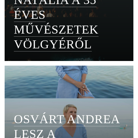
ÉVES
MŰVÉSZETEK
VÖLGYÉRŐL
OSVÁRT ANDREA
LESZ A