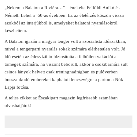
„Nekem a Balaton a Riviéra…” – énekelte Felföldi Anikó és
Németh Lehel a ’60-as években. Ez az életérzés köszön vissza
azokból az interjúkból is, amelyeket balatoni nyaralásokról
készítettem.
A Balaton igazán a magyar tenger volt a szocialista időszakban,
mivel a tengerparti nyaralás sokak számára elérhetetlen volt. Jó
idő esetén az édesvizű tó biztosította a felhőtlen vakációt a
tömegek számára, ha viszont beborult, akkor a csokibarnára sült
csinos lányok helyett csak tréningnadrágban és pulóverben
bosszankodó embereket kaphatott lencsevégre a parton a Nők
Lapja fotósa.
A teljes cikket az Északipart magazin legfrissebb számában
olvashatjátok!