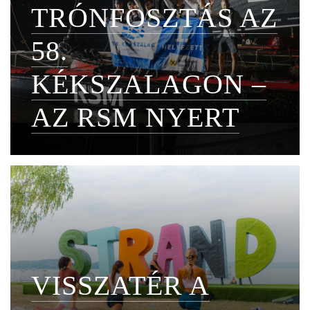
TRÓNFOSZTÁS AZ
58.
KÉKSZALAGON –
AZ RSM NYERT
VISSZATÉR A