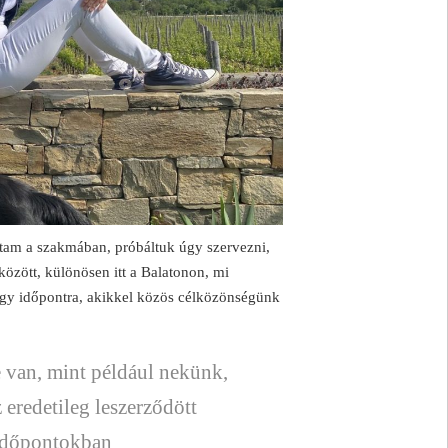
ttam a szakmában, próbáltuk úgy szervezni,
özött, különösen itt a Balatonon, mi
egy időpontra, akikkel közös célközönségünk
e van, mint például nekünk,
 eredetileg leszerződött
 időpontokban