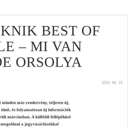
KNIK BEST OF
E – MI VAN
DE ORSOLYA
2020. 06. 19.
t minden más rendezvény, teljesen új,
tűnő, és folyamatosan új információk
rült márciusban. A külföldi fellépőkkel
, megoldani a jegyvásárlásókkal