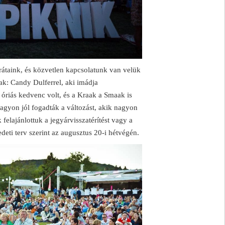
rátaink, és közvetlen kapcsolatunk van velük
ak: Candy Dulferrel, aki imádja
óriás kedvenc volt, és a Kraak a Smaak is
agyon jól fogadták a változást, akik nagyon
elajánlottuk a jegyárvisszatérítést vagy a
edeti terv szerint az augusztus 20-i hétvégén.