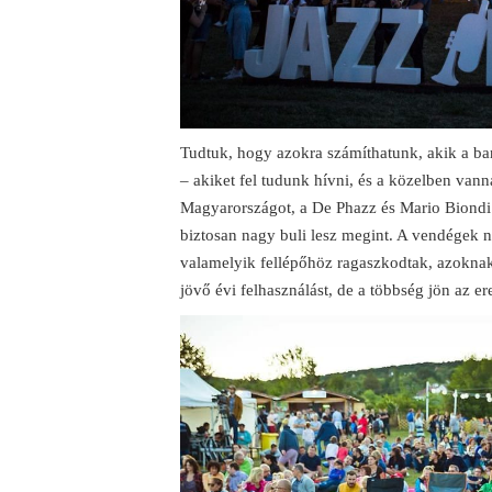
Tudtuk, hogy azokra számíthatunk, akik a ba
– akiket fel tudunk hívni, és a közelben vann
Magyarországot, a De Phazz és Mario Biondi 
biztosan nagy buli lesz megint. A vendégek n
valamelyik fellépőhöz ragaszkodtak, azoknak f
jövő évi felhasználást, de a többség jön az er