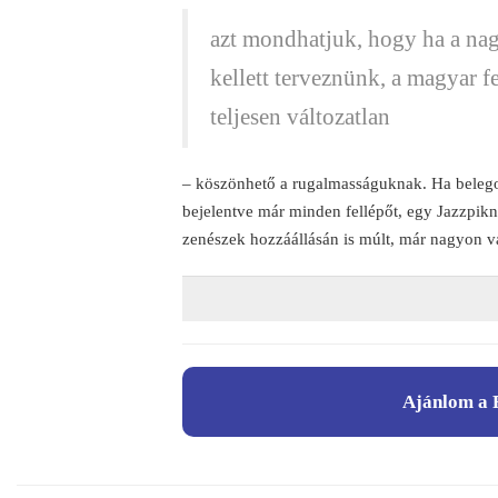
azt mondhatjuk, hogy ha a nagy
kellett terveznünk, a magyar f
teljesen változatlan
– köszönhető a rugalmasságuknak. Ha belego
bejelentve már minden fellépőt, egy Jazzpikni
zenészek hozzáállásán is múlt, már nagyon vá
Ajánlom a 