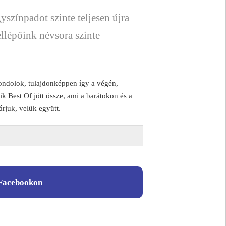
színpadot szinte teljesen újra
ellépőink névsora szinte
ndolok, tulajdonképpen így a végén,
k Best Of jött össze, ami a barátokon és a
rjuk, velük együtt.
Facebookon