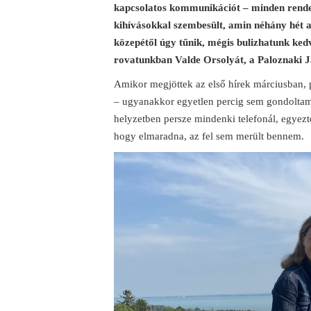
kapcsolatos kommunikációt – minden rende
kihívásokkal szembesült, amin néhány hét al
közepétől úgy tűnik, mégis bulizhatunk ke
rovatunkban Valde Orsolyát, a Paloznaki Ja
Amikor megjöttek az első hírek márciusban, p
– ugyanakkor egyetlen percig sem gondoltam 
helyzetben persze mindenki telefonál, egyezte
hogy elmaradna, az fel sem merült bennem.