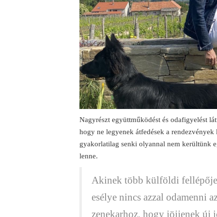
Nagyrészt együttműködést és odafigyelést lá
hogy ne legyenek átfedések a rendezvények k
gyakorlatilag senki olyannal nem kerültünk 
lenne.
Akinek több külföldi fellépőj
esélye nincs azzal odamenni az
zenekarhoz, hogy jöjjenek új