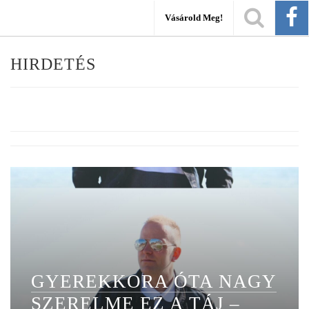
Vásárold Meg!
HIRDETÉS
GYEREKKORA ÓTA NAGY
SZERELME EZ A TÁJ –