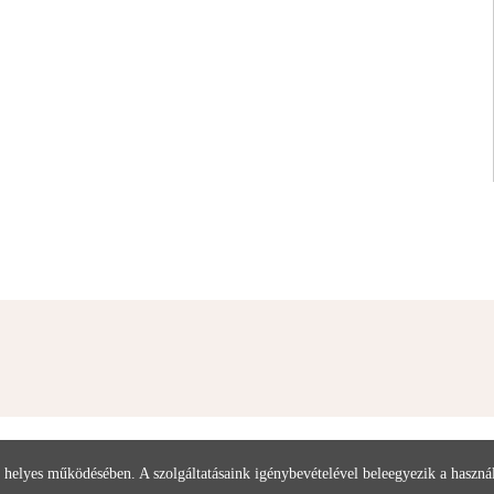
 helyes működésében. A szolgáltatásaink igénybevételével beleegyezik a haszn