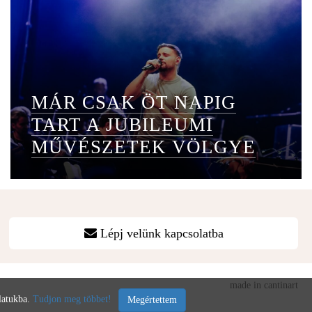
MÁR CSAK ÖT NAPIG
TART A JUBILEUMI
MŰVÉSZETEK VÖLGYE
Lépj velünk kapcsolatba
made in cantinart
álatukba.
Tudjon meg többet!
Megértettem