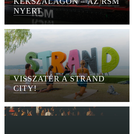
KÉKSZALAGON – AZ RSM
NYERT
VISSZATÉR A STRAND
CITY!