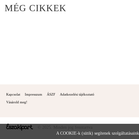
MÉG CIKKEK
Kapcsolat
Impresszum
ÁSZF
Adatkezelési tájékoztató
Vásárold meg!
© 2025. Minden jog fenntartva
A COOKIE-k (sütik) segítenek szolgáltatásaink