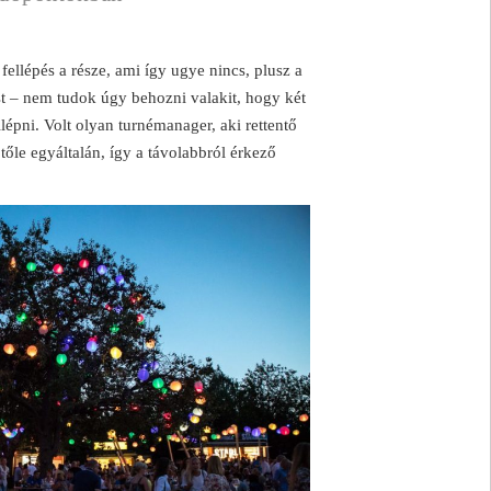
ellépés a része, ami így ugye nincs, plusz a
st – nem tudok úgy behozni valakit, hogy két
llépni. Volt olyan turnémanager, aki rettentő
tőle egyáltalán, így a távolabbról érkező