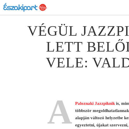
VÉGÜL JAZZPI
LETT BELŐL
VELE: VAL
A
Paloznaki Jazzpiknik
is, min
többször megoldhatatlannak 
alapján változó helyzetbe ke
egyeztetni, újakat szervezni