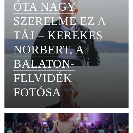
ÓTA NAGY
SZERELME EZ A
TÁJ – KEREKES
NORBERT, A
BALATON-
FELVIDÉK
FOTÓSA