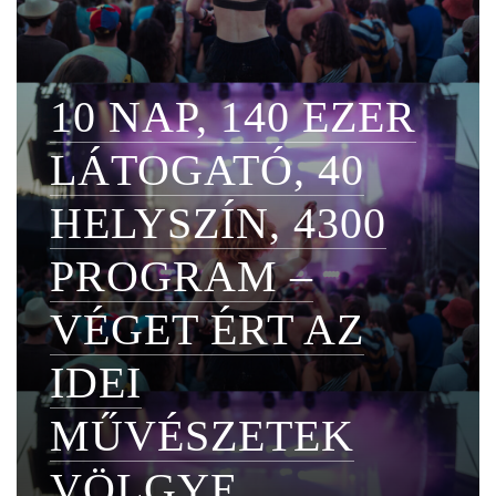
10 NAP, 140 EZER
LÁTOGATÓ, 40
HELYSZÍN, 4300
PROGRAM –
VÉGET ÉRT AZ
IDEI
MŰVÉSZETEK
VÖLGYE