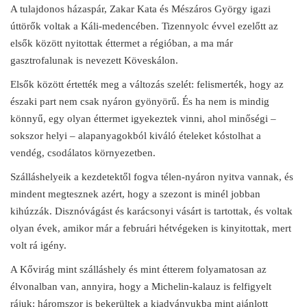
A tulajdonos házaspár, Zakar Kata és Mészáros György igazi
úttörők voltak a Káli-medencében. Tizennyolc évvel ezelőtt az
elsők között nyitottak éttermet a régióban, a ma már
gasztrofalunak is nevezett Köveskálon.
Elsők között értették meg a változás szelét: felismerték, hogy az
északi part nem csak nyáron gyönyörű. És ha nem is mindig
könnyű, egy olyan éttermet igyekeztek vinni, ahol minőségi –
sokszor helyi – alapanyagokból kiváló ételeket kóstolhat a
vendég, csodálatos környezetben.
Szálláshelyeik a kezdetektől fogva télen-nyáron nyitva vannak, és
mindent megtesznek azért, hogy a szezont is minél jobban
kihúzzák. Disznóvágást és karácsonyi vásárt is tartottak, és voltak
olyan évek, amikor már a februári hétvégeken is kinyitottak, mert
volt rá igény.
A Kővirág mint szálláshely és mint étterem folyamatosan az
élvonalban van, annyira, hogy a Michelin-kalauz is felfigyelt
rájuk: háromszor is bekerültek a kiadványukba mint ajánlott