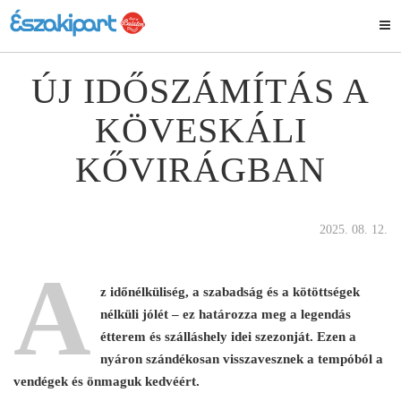
ÚJ IDŐSZÁMÍTÁS A
KÖVESKÁLI
KŐVIRÁGBAN
2025. 08. 12.
A
z időnélküliség, a szabadság és a kötöttségek
nélküli jólét – ez határozza meg a legendás
étterem és szálláshely idei szezonját. Ezen a
nyáron szándékosan visszavesznek a tempóból a
vendégek és önmaguk kedvéért.