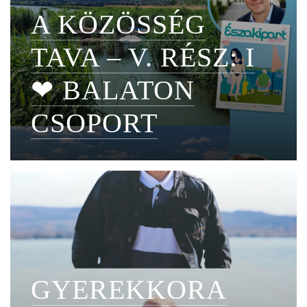
A KÖZÖSSÉG
TAVA – V. RÉSZ: I
❤ BALATON
CSOPORT
GYEREKKORA