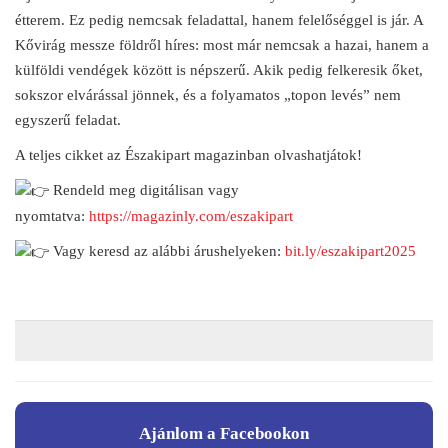
étterem. Ez pedig nemcsak feladattal, hanem felelőséggel is jár. A
Kővirág messze földről híres: most már nemcsak a hazai, hanem a
külföldi vendégek között is népszerű. Akik pedig felkeresik őket,
sokszor elvárással jönnek, és a folyamatos „topon levés” nem
egyszerű feladat.
A teljes cikket az Északipart magazinban olvashatjátok!
Rendeld meg digitálisan vagy
nyomtatva:
https://magazinly.com/eszakipart
Vagy keresd az alábbi árushelyeken:
bit.ly/eszakipart2025
Ajánlom a Facebookon