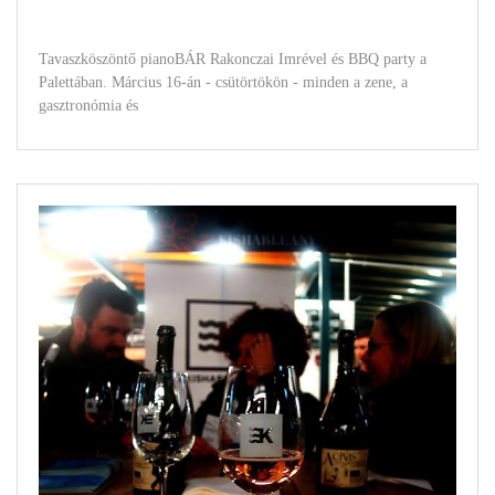
Tavaszköszöntő pianoBÁR Rakonczai Imrével és BBQ party a
Palettában. Március 16-án - csütörtökön - minden a zene, a
gasztronómia és