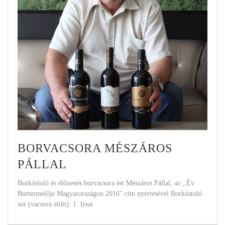
BORVACSORA MÉSZÁROS
PÁLLAL
Borkóstoló és élőzenés borvacsora est Mészáros Pállal, az ,,Év
Bortermelője Magyarországon 2016" cím nyertesével Borkóstoló
sor (vacsora előtt): 1. Irsai