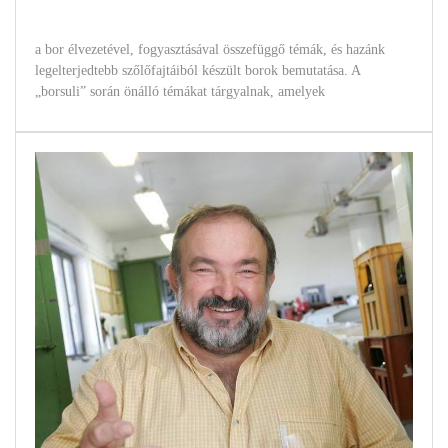
a bor élvezetével, fogyasztásával összefüggő témák, és hazánk
legelterjedtebb szőlőfajtáiból készült borok bemutatása. A
„borsuli” során önálló témákat tárgyalnak, amelyek