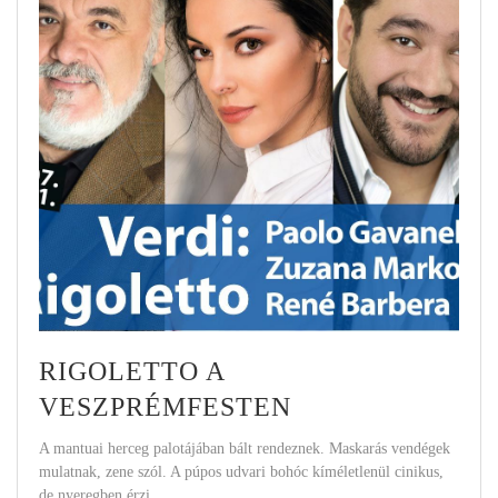
RIGOLETTO A
VESZPRÉMFESTEN
A mantuai herceg palotájában bált rendeznek. Maskarás vendégek
mulatnak, zene szól. A púpos udvari bohóc kíméletlenül cinikus,
de nyeregben érzi