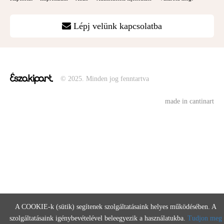
Lépj velünk kapcsolatba
© 2025. Minden jog fenntartva
made in cantinart
A COOKIE-k (sütik) segítenek szolgáltatásaink helyes működésében. A
szolgáltatásaink igénybevételével beleegyezik a használatukba.
Tudjon meg