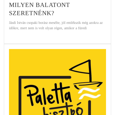
MILYEN BALATONT
SZERETNÉNK?
Jásdi István csopaki borász mesélte, jól emlékszik még azokra az
időkre, mert nem is volt olyan régen, amikor a füredi