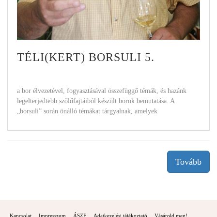
TÉLI(KERT) BORSULI 5.
a bor élvezetével, fogyasztásával összefüggő témák, és hazánk
legelterjedtebb szőlőfajtáiból készült borok bemutatása. A
„borsuli” során önálló témákat tárgyalnak, amelyek
Tovább
Kapcsolat
Impresszum
ÁSZF
Adatkezelési tájékoztató
Vásárold meg!