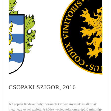
CSOPAKI SZIGOR, 2016
A Csopaki Kódexet helyi borászok kezdeményezték és alkották
meg négy évvel ezelőtt. A kódex védjegyoltalomra épülő minőség-