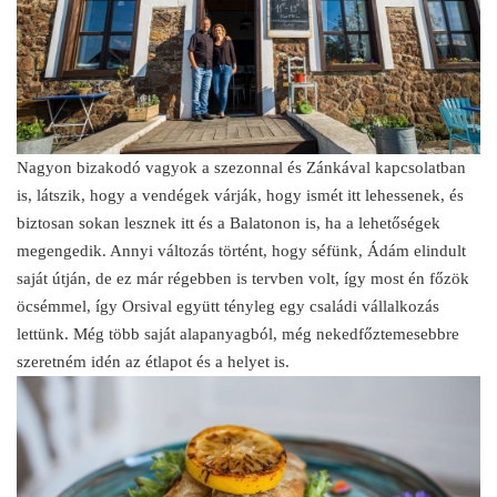
Nagyon bizakodó vagyok a szezonnal és Zánkával kapcsolatban
is, látszik, hogy a vendégek várják, hogy ismét itt lehessenek, és
biztosan sokan lesznek itt és a Balatonon is, ha a lehetőségek
megengedik. Annyi változás történt, hogy séfünk, Ádám elindult
saját útján, de ez már régebben is tervben volt, így most én főzök
öcsémmel, így Orsival együtt tényleg egy családi vállalkozás
lettünk. Még több saját alapanyagból, még nekedfőztemesebbre
szeretném idén az étlapot és a helyet is.