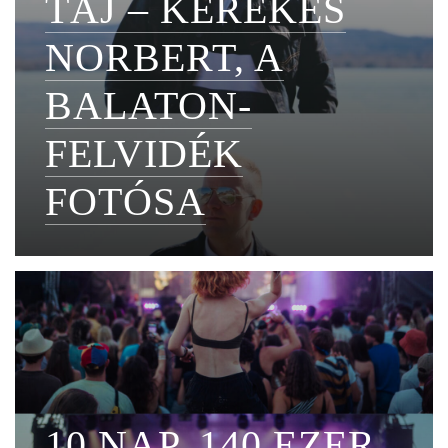
TÁJ – KEREKES
NORBERT, A
BALATON-
FELVIDÉK
FOTÓSA
10 NAP, 140 EZER