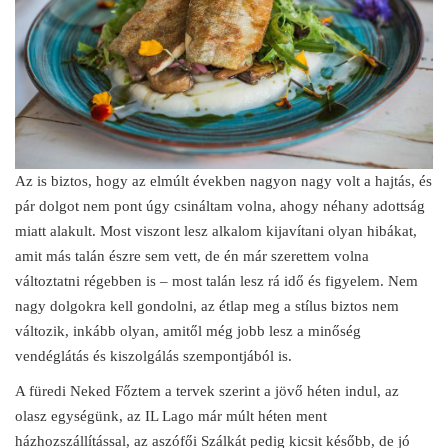
Az is biztos, hogy az elmúlt években nagyon nagy volt a hajtás, és
pár dolgot nem pont úgy csináltam volna, ahogy néhany adottság
miatt alakult. Most viszont lesz alkalom kijavítani olyan hibákat,
amit más talán észre sem vett, de én már szerettem volna
változtatni régebben is – most talán lesz rá idő és figyelem. Nem
nagy dolgokra kell gondolni, az étlap meg a stílus biztos nem
változik, inkább olyan, amitől még jobb lesz a minőség
vendéglátás és kiszolgálás szempontjából is.
A füredi Neked Főztem a tervek szerint a jövő héten indul, az
olasz egységünk, az IL Lago már múlt héten ment
házhozszállítással, az aszófői Szálkát pedig kicsit később, de jó