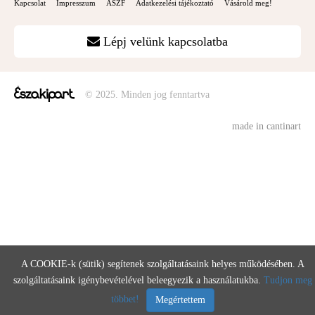
Kapcsolat
Impresszum
ÁSZF
Adatkezelési tájékoztató
Vásárold meg!
Lépj velünk kapcsolatba
© 2025. Minden jog fenntartva
made in cantinart
A COOKIE-k (sütik) segítenek szolgáltatásaink helyes működésében. A
szolgáltatásaink igénybevételével beleegyezik a használatukba.
Tudjon meg
többet!
Megértettem