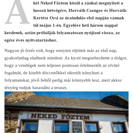
A
két Neked Főztem közül a zánkai megnyitott a
hosszú hétvégére, Horváth Csongor és Horváth-
Kertész Orsi az úraindulás első napján vannak
túl május 1-én. Egyelőre heti három nappal
kezdenek, aztán próbálják folyamatosan nyújtani vissza, az
egész éves nyitvatartáshoz.
Nagyon jó érzés volt, hogy ennyien eljöttek már az első nap,
gyakorlatilag eladtunk mindent. Az kicsit megnehezítette a dolgot,
hogy a vendégek nem teljesen pontosan értelmezték az elvitel
fogalmát, de kisebb döccenőkkel sikerült irányítani a
folyamatokat, jövő héttől pedig már könnyebb lesz, mert akkor
tényleg tudjuk használni a teraszt.