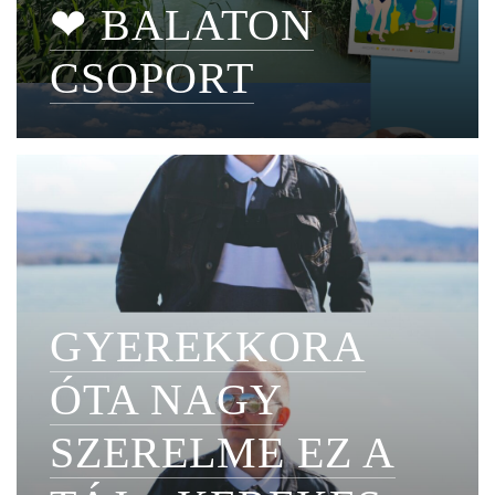
❤ BALATON
CSOPORT
GYEREKKORA
ÓTA NAGY
SZERELME EZ A