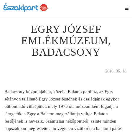
EGRY JÓZSEF
EMLÉKMÚZEUM,
BADACSONY
2016. 06. 18.
Badacsony központjában, közel a Balaton parthoz, az Egry
sétányon található Egry József festőnek és családjának egykor
otthont adó villaépület, mely 1973 óta múzeumként fogadja a
látogatókat. Egry a Balaton megszállottja volt, a Balaton
festőjének is nevezik. Számtalan nézőpontból, szinte minden
napszakban megfestette a tó végtelen víztükrét, a balatoni párás