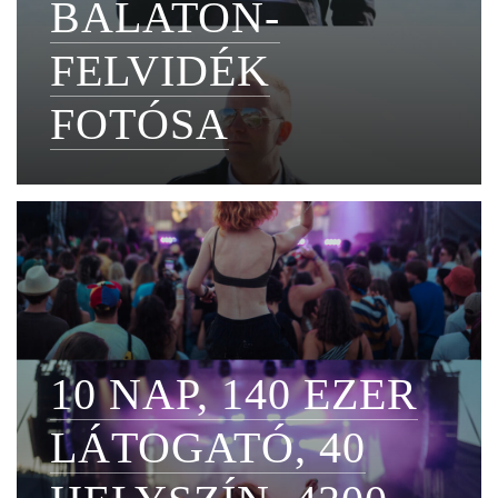
BALATON-
FELVIDÉK
FOTÓSA
10 NAP, 140 EZER
LÁTOGATÓ, 40