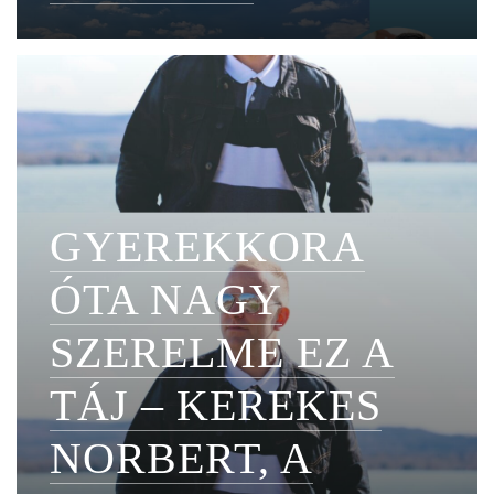
GYEREKKORA
ÓTA NAGY
SZERELME EZ A
TÁJ – KEREKES
NORBERT, A